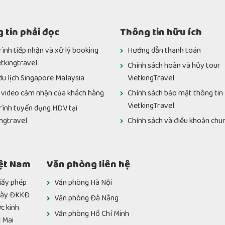
 tin phải đọc
Thông tin hữu ích
rình tiếp nhận và xử lý booking
Hướng dẫn thanh toán
etkingtravel
Chính sách hoàn và hủy tour
du lịch Singapore Malaysia
VietkingTravel
 video cảm nhận của khách hàng
Chính sách bảo mật thông tin
VietkingTravel
rình tuyển dụng HDV tại
ingtravel
Chính sách và điều khoản chu
iệt Nam
Văn phòng liên hệ
́y phép
Văn phòng Hà Nội
Ngày ĐKKĐ
Văn phòng Đà Nẵng
c kinh
Văn phòng Hồ Chí Minh
c Mai