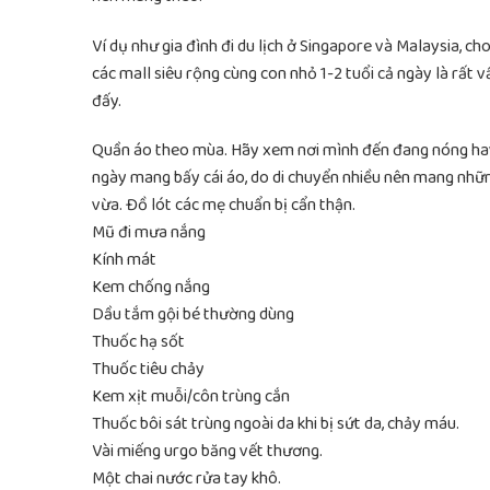
Ví dụ như gia đình đi du lịch ở Singapore và Malaysia, c
các mall siêu rộng cùng con nhỏ 1-2 tuổi cả ngày là rất vấ
đấy.
Quần áo theo mùa. Hãy xem nơi mình đến đang nóng hay 
ngày mang bấy cái áo, do di chuyển nhiều nên mang nhữn
vừa. Đồ lót các mẹ chuẩn bị cẩn thận.
Mũ đi mưa nắng
Kính mát
Kem chống nắng
Dầu tắm gội bé thường dùng
Thuốc hạ sốt
Thuốc tiêu chảy
Kem xịt muỗi/côn trùng cắn
Thuốc bôi sát trùng ngoài da khi bị sứt da, chảy máu.
Vài miếng urgo băng vết thương.
Một chai nước rửa tay khô.