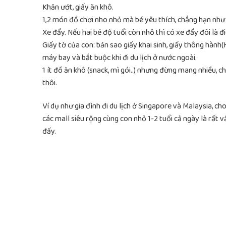
Khăn ướt, giấy ăn khô.
1,2 món đồ chơi nho nhỏ mà bé yêu thích, chẳng hạn như 
Xe đẩy. Nếu hai bé độ tuổi còn nhỏ thì có xe đẩy đôi là đi
Giấy tờ của con: bản sao giấy khai sinh, giấy thông hành(
máy bay và bắt buộc khi đi du lịch ở nước ngoài.
1 ít đồ ăn khô (snack, mì gói..) nhưng đừng mang nhiều, 
thôi.
Ví dụ như gia đình đi du lịch ở Singapore và Malaysia, c
các mall siêu rộng cùng con nhỏ 1-2 tuổi cả ngày là rất vấ
đấy.