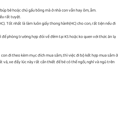
búp bê hoặc chú gấu bông mà ở nhà con vẫn hay ôm, ẵm.
ều rất tuyệt.
HC). Tốt nhất là làm luôn giấy thong hành(HC) cho con, rất tiện nếu đi
chỉ để phòng trường hợp đói về đêm tại KS hoặc ko quen với thức ăn lạ
ho con đi theo kèm mục đích mua sắm, thì việc đi bộ kết hợp mua sắm ở
t vả, xe đẩy lúc này rất cần thiết để bé có thể ngồi, nghỉ và ngủ trên