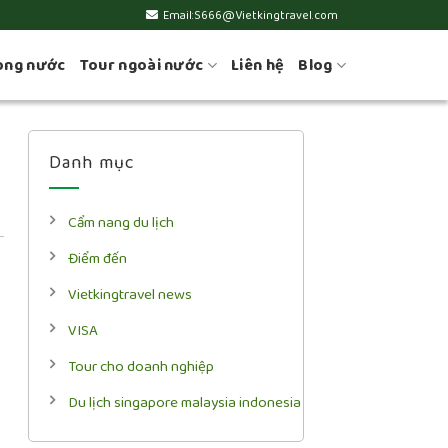
Email:S666@Vietkingtravel.com
ong nước
Tour ngoài nước
Liên hệ
Blog
Danh mục
Cẩm nang du lịch
Điểm đến
Vietkingtravel news
VISA
Tour cho doanh nghiệp
Du lịch singapore malaysia indonesia