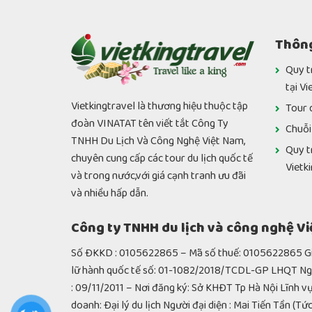
Thông
Quy t
tại Vi
Vietkingtravel là thương hiệu thuộc tập
Tour 
đoàn VINATAT tên viết tắt Công Ty
Chuỗi
TNHH Du Lịch Và Công Nghệ Việt Nam,
Quy t
chuyên cung cấp các tour du lịch quốc tế
Vietk
và trong nước,với giá cạnh tranh ưu đãi
và nhiều hấp dẫn.
Công ty TNHH du lịch và công nghệ V
Số ĐKKD : 0105622865 – Mã số thuế: 0105622865 Giâ
lữ hành quốc tế số: 01-1082/2018/TCDL-GP LHQT 
: 09/11/2011 – Nơi đăng ký: Sở KHĐT Tp Hà Nội Lĩnh vự
doanh: Đại lý du lịch Người đại diện : Mai Tiến Tần (Tứ