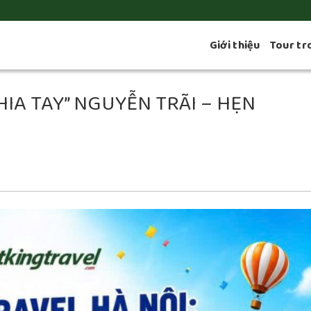
Giới thiệu
Tour tr
HIA TAY” NGUYỄN TRÃI – HẸN