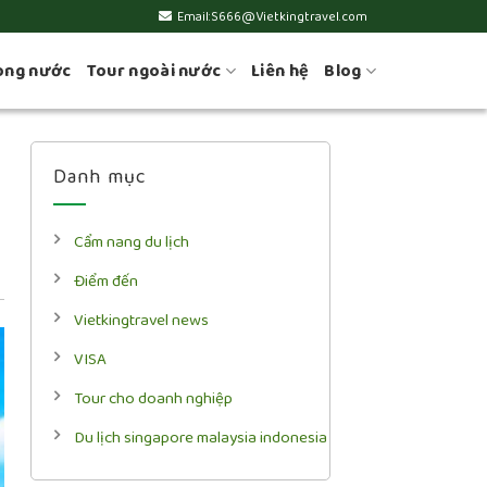
Email:S666@Vietkingtravel.com
ong nước
Tour ngoài nước
Liên hệ
Blog
Danh mục
Cẩm nang du lịch
Điểm đến
Vietkingtravel news
VISA
Tour cho doanh nghiệp
Du lịch singapore malaysia indonesia