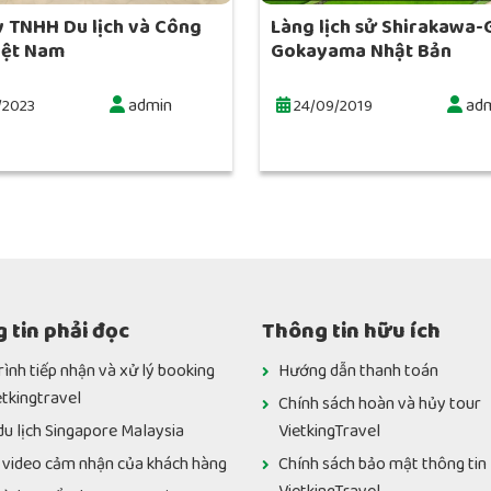
y TNHH Du lịch và Công
Làng lịch sử Shirakawa-
iệt Nam
Gokayama Nhật Bản
admin
adm
/2023
24/09/2019
 tin phải đọc
Thông tin hữu ích
rình tiếp nhận và xử lý booking
Hướng dẫn thanh toán
etkingtravel
Chính sách hoàn và hủy tour
du lịch Singapore Malaysia
VietkingTravel
 video cảm nhận của khách hàng
Chính sách bảo mật thông tin