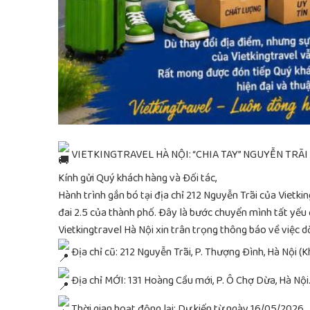
VIETKINGTRAVEL HÀ NỘI: “CHIA TAY” NGUYỄN TRÃI
Kính gửi Quý khách hàng và Đối tác,
Hành trình gắn bó tại địa chỉ 212 Nguyễn Trãi của Vietk
đai 2.5 của thành phố. Đây là bước chuyển mình tất yếu 
Vietkingtravel Hà Nội xin trân trọng thông báo về việc d
Địa chỉ cũ: 212 Nguyễn Trãi, P. Thượng Đình, Hà Nội (K
Địa chỉ MỚI: 131 Hoàng Cầu mới, P. Ô Chợ Dừa, Hà Nội
Thời gian hoạt động lại: Dự kiến từ ngày 16/05/2026.