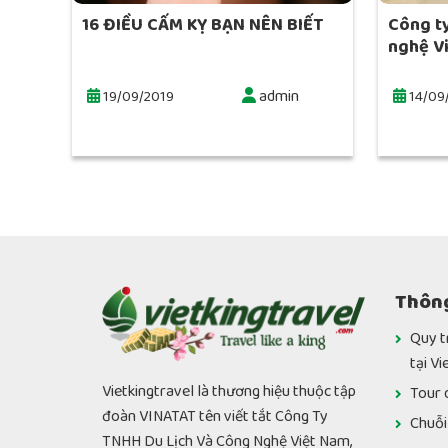
16 ĐIỀU CẤM KỴ BẠN NÊN BIẾT
Công t
nghệ V
admin
19/09/2019
14/09
Thông
Quy t
tại Vi
Vietkingtravel là thương hiệu thuộc tập
Tour 
đoàn VINATAT tên viết tắt Công Ty
Chuỗi
TNHH Du Lịch Và Công Nghệ Việt Nam,