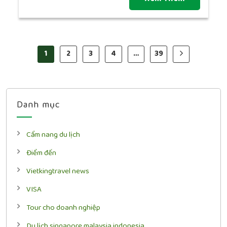
1
2
3
4
…
39
Danh mục
Cẩm nang du lịch
Điểm đến
Vietkingtravel news
VISA
Tour cho doanh nghiệp
Du lịch singapore malaysia indonesia