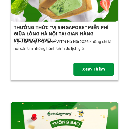
THƯỞNG THỨC “VỊ SINGAPORE” MIỄN PHÍ
GIỮA LÒNG HÀ NỘI TẠI GIAN HÀNG
VIETKINGTRAVEL...
Hội chợ Du lịch Quốc tế VITM Hà Nội 2026 không chỉ là
nơi săn tìm những hành trình du lịch giá...
Xem Thêm