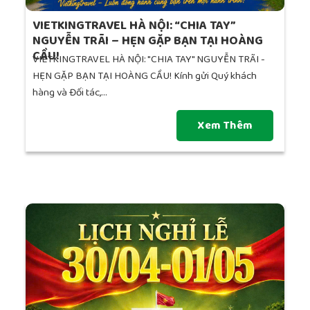
VIETKINGTRAVEL HÀ NỘI: “CHIA TAY”
NGUYỄN TRÃI – HẸN GẶP BẠN TẠI HOÀNG
CẦU!
VIETKINGTRAVEL HÀ NỘI: "CHIA TAY" NGUYỄN TRÃI -
HẸN GẶP BẠN TẠI HOÀNG CẦU! Kính gửi Quý khách
hàng và Đối tác,...
Xem Thêm