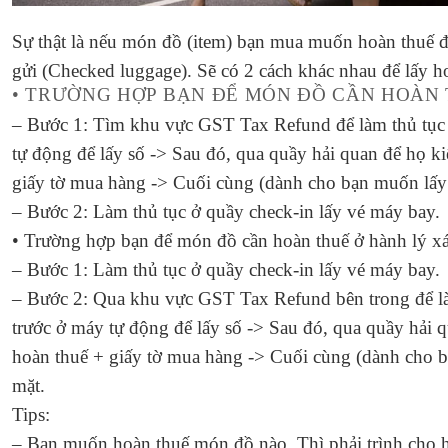
Sự thật là nếu món đồ (item) bạn mua muốn hoàn thuế đ
gửi (Checked luggage). Sẽ có 2 cách khác nhau để lấy h
• TRƯỜNG HỢP BẠN ĐỂ MÓN ĐỒ CẦN HOÀN 
– Bước 1: Tìm khu vực GST Tax Refund để làm thủ tục 
tự động để lấy số -> Sau đó, qua quầy hải quan để họ 
giấy tờ mua hàng -> Cuối cùng (dành cho bạn muốn lấy t
– Bước 2: Làm thủ tục ở quầy check-in lấy vé máy bay.
• Trường hợp bạn để món đồ cần hoàn thuế ở hành lý xá
– Bước 1: Làm thủ tục ở quầy check-in lấy vé máy bay.
– Bước 2: Qua khu vực GST Tax Refund bên trong để làm
trước ở máy tự động để lấy số -> Sau đó, qua quầy hải
hoàn thuế + giấy tờ mua hàng -> Cuối cùng (dành cho bạ
mặt.
Tips:
– Bạn muốn hoàn thuế món đồ nào. Thì phải trình cho h