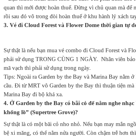
quan thì mới được hoàn thuế. Đừng vì chủ quan mà để 
rồi sau đó vô trong đòi hoàn thuế ở khu hành lý xách ta
3. Vé đi Cloud Forest và Flower Dome thời gian tự d
Sự thật là nếu bạn mua vé combo đi Cloud Forest và Fl
phải sử dụng TRONG CÙNG 1 NGÀY. Nhân viên bảo là
mã vạch thì phải sử dụng trong ngày.
Tips:
Ngoài ra Garden by the Bay và Marina Bay nằm ở ha
cầu. Đi từ MRT vô Garden by the Bay thì thuận tiện mà 
Marina Bay đi bộ khá xa.
4. Ở Garden by the Bay có bãi cỏ để nằm nghe nhạc 
khổng lồ” (Supertree Grove)?
Sự thật là có một bãi cỏ nho nhỏ. Nếu bạn may mắn ngồi 
bệ xi măng, có thể nằm nửa người. Còn chậm trễ hơn thì