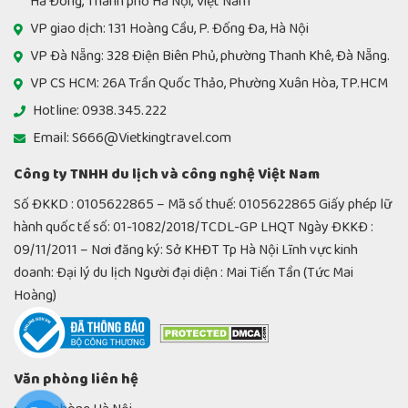
Hà Đông, Thành phố Hà Nội, Việt Nam
VP giao dịch: 131 Hoàng Cầu, P. Đống Đa, Hà Nội
VP Đà Nẵng: 328 Điện Biên Phủ, phường Thanh Khê, Đà Nẵng.
VP CS HCM: 26A Trần Quốc Thảo, Phường Xuân Hòa, TP.HCM
Hotline: 0938.345.222
Email: S666@Vietkingtravel.com
Công ty TNHH du lịch và công nghệ Việt Nam
Số ĐKKD : 0105622865 – Mã số thuế: 0105622865 Giấy phép lữ
hành quốc tế số: 01-1082/2018/TCDL-GP LHQT Ngày ĐKKĐ :
09/11/2011 – Nơi đăng ký: Sở KHĐT Tp Hà Nội Lĩnh vực kinh
doanh: Đại lý du lịch Người đại diện : Mai Tiến Tần (Tức Mai
Hoàng)
Văn phòng liên hệ