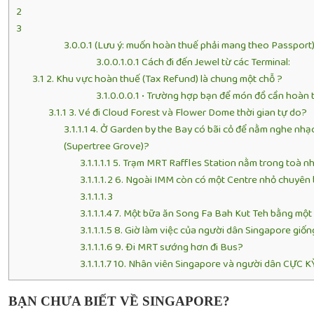
2
3
3.0.0.1
(Lưu ý: muốn hoàn thuế phải mang theo Passport)
3.0.0.1.0.1
Cách đi đến Jewel từ các Terminal:
3.1
2. Khu vực hoàn thuế (Tax Refund) là chung một chỗ ?
3.1.0.0.0.1
• Trường hợp bạn để món đồ cần hoàn th
3.1.1
3. Vé đi Cloud Forest và Flower Dome thời gian tự do?
3.1.1.1
4. Ở Garden by the Bay có bãi cỏ để nằm nghe nhạc 
(Supertree Grove)?
3.1.1.1.1
5. Trạm MRT Raffles Station nằm trong toà n
3.1.1.1.2
6. Ngoài IMM còn có một Centre nhỏ chuyên b
3.1.1.1.3
3.1.1.1.4
7. Một bữa ăn Song Fa Bah Kut Teh bằng một ch
3.1.1.1.5
8. Giờ làm việc của người dân Singapore giốn
3.1.1.1.6
9. Đi MRT sướng hơn đi Bus?
3.1.1.1.7
10. Nhân viên Singapore và người dân CỰC 
BẠN CHƯA BIẾT VỀ SINGAPORE?