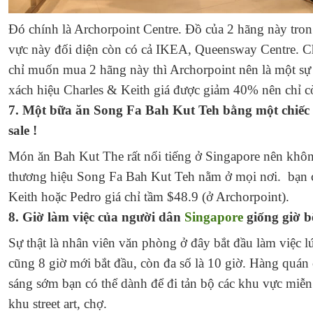
Đó chính là Archorpoint Centre. Đồ của 2 hãng này tr
vực này đối diện còn có cả IKEA, Queensway Centre. C
chỉ muốn mua 2 hãng này thì Archorpoint nên là một sự 
xách hiệu Charles & Keith giá được giảm 40% nên chỉ cò
7. Một bữa ăn Song Fa Bah Kut Teh bằng một chiếc t
sale !
Món ăn Bah Kut The rất nổi tiếng ở Singapore nên không
thương hiệu Song Fa Bah Kut Teh nằm ở mọi nơi. bạn có
Keith hoặc Pedro giá chỉ tầm $48.9 (ở Archorpoint).
8. Giờ làm việc của người dân
Singapore
giống giờ b
Sự thật là nhân viên văn phòng ở đây bắt đầu làm việc l
cũng 8 giờ mới bắt đầu, còn đa số là 10 giờ. Hàng quán
sáng sớm bạn có thể dành để đi tản bộ các khu vực miễn
khu street art, chợ.