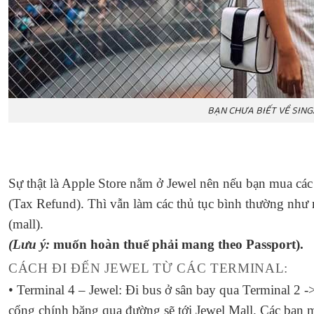
BẠN CHƯA BIẾT VỀ SIN
Sự thật là Apple Store nằm ở Jewel nên nếu bạn mua c
(Tax Refund). Thì vẫn làm các thủ tục bình thường như
(mall).
(Lưu ý:
muốn hoàn thuế phải mang theo Passport).
CÁCH ĐI ĐẾN JEWEL TỪ CÁC TERMINAL:
• Terminal 4 – Jewel: Đi bus ở sân bay qua Terminal 2 -
cổng chính băng qua đường sẽ tới Jewel Mall. Các bạn 