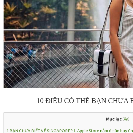
10 ĐIỀU CÓ THỂ BẠN CHƯA 
Mục lục
[
Ẩn
]
1
BẠN CHƯA BIẾT VỀ SINGAPORE? 1. Apple Store nằm ở sân bay Cha