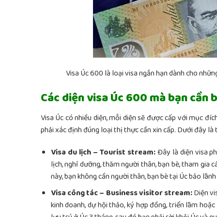
Visa Úc 600 là loại visa ngắn hạn dành cho nhữn
Các diện visa Úc 600 mà bạn cần b
Visa Úc có nhiều diện, mỗi diện sẽ được cấp với mục đích 
phải xác định đúng loại thị thực cần xin cấp. Dưới đây l
Visa du lịch – Tourist stream:
Đây là diện visa p
lịch, nghỉ dưỡng, thăm người thân, bạn bè, tham gia 
này, bạn không cần người thân, bạn bè tại Úc bảo lãn
Visa công tác – Business visitor stream:
Diện vi
kinh doanh, dự hội thảo, ký hợp đồng, triển lãm hoặ