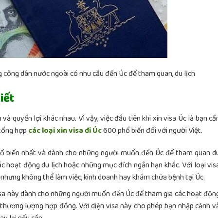
g công dân nước ngoài có nhu cầu đến Úc để tham quan, du lịch
iết
và quyền lợi khác nhau. Vì vậy, việc đầu tiên khi xin visa Úc là bạn cầ
à tổng hợp
các loại
xin visa đi Úc
600 phổ biến đối với người Việt.
hổ biến nhất và dành cho những người muốn đến Úc để tham quan d
các hoạt động du lịch hoặc những mục đích ngắn hạn khác. Với loại vis
h nhưng không thể làm việc, kinh doanh hay khám chữa bệnh tại Úc.
sa này dành cho những người muốn đến Úc để tham gia các hoạt độn
c thương lượng hợp đồng. Với diện visa này cho phép bạn nhập cảnh v