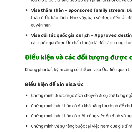
lưu trú ở Úc 3 tháng, sau đó bạn phải rời khỏi Úc và qu
Visa thăm thân – Sponsored family stream:
Diệ
thân ở Úc bảo lãnh. Như vậy, bạn sẽ được đến Úc để
quyền hạn.
Visa đối tác quốc gia du lịch – Approved desti
các quốc gia được Úc chấp thuận là đối tác trong chư
Điều kiện và các đối tượng được c
Không phải bất kỳ ai cũng có thể xin visa Úc, điều quan 
Điều kiện để xin visa Úc
Chứng minh được mục đích chuyến đi cụ thể từng ngày,
Chứng minh bản thân có đủ khả năng tài chính để chi 
Chứng minh bản thân có một công việc ổn định và ng
Chứng minh về sự ràng buộc tại Việt Nam qua gia đình, 