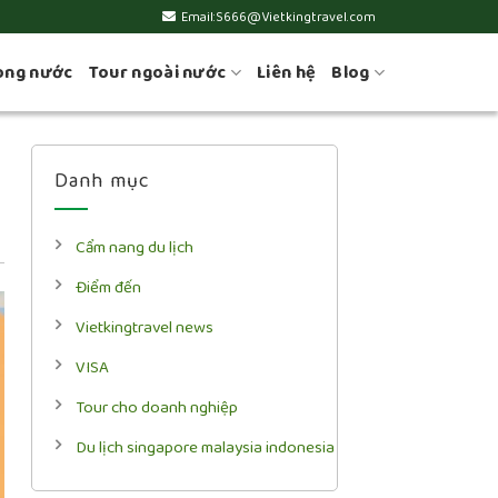
Email:S666@Vietkingtravel.com
ong nước
Tour ngoài nước
Liên hệ
Blog
Danh mục
Cẩm nang du lịch
Điểm đến
Vietkingtravel news
VISA
Tour cho doanh nghiệp
Du lịch singapore malaysia indonesia