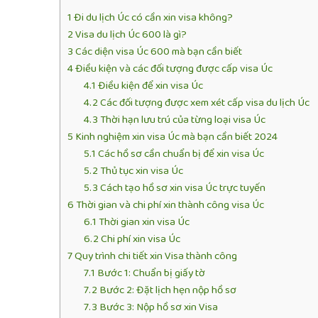
1
Đi du lịch Úc có cần xin visa không?
2
Visa du lịch Úc 600 là gì?
3
Các diện visa Úc 600 mà bạn cần biết
4
Điều kiện và các đối tượng được cấp visa Úc
4.1
Điều kiện để xin visa Úc
4.2
Các đối tượng được xem xét cấp visa du lịch Úc
4.3
Thời hạn lưu trú của từng loại visa Úc
5
Kinh nghiệm xin visa Úc mà bạn cần biết 2024
5.1
Các hồ sơ cần chuẩn bị để xin visa Úc
5.2
Thủ tục xin visa Úc
5.3
Cách tạo hồ sơ xin visa Úc trực tuyến
6
Thời gian và chi phí xin thành công visa Úc
6.1
Thời gian xin visa Úc
6.2
Chi phí xin visa Úc
7
Quy trình chi tiết xin Visa thành công
7.1
Bước 1: Chuẩn bị giấy tờ
7.2
Bước 2: Đặt lịch hẹn nộp hồ sơ
7.3
Bước 3: Nộp hồ sơ xin Visa