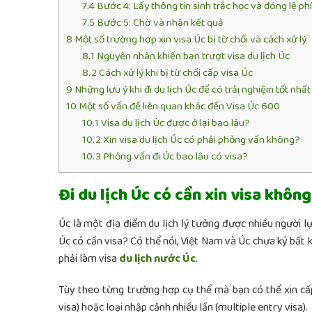
7.4
Bước 4: Lấy thông tin sinh trắc học và đóng lệ phí
7.5
Bước 5: Chờ và nhận kết quả
8
Một số trường hợp xin visa Úc bị từ chối và cách xử lý
8.1
Nguyên nhân khiến bạn trượt visa du lịch Úc
8.2
Cách xử lý khi bị từ chối cấp visa Úc
9
Những lưu ý khi đi du lịch Úc để có trải nghiệm tốt nhất
10
Một số vấn đề liên quan khác đến Visa Úc 600
10.1
Visa du lịch Úc được ở lại bao lâu?
10.2
Xin visa du lịch Úc có phải phỏng vấn không?
10.3
Phỏng vấn đi Úc bao lâu có visa?
Đi du lịch Úc có cần xin visa khôn
Úc là một địa điểm du lịch lý tưởng được nhiều người lự
Úc có cần visa? Có thể nói, Việt Nam và Úc chưa ký bất 
phải
làm visa
du lịch nước Úc
.
Tùy theo từng trường hợp cụ thể mà bạn có thể xin cấp
visa) hoặc loại nhập cảnh nhiều lần (multiple entry visa).