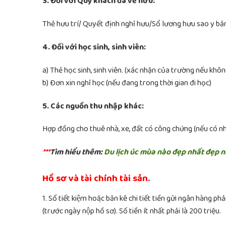
3. Đối với Quý khách đã về hưu:
Thẻ hưu trí/ Quyết định nghỉ hưu/Sổ lương hưu sao y bản
4. Đối với học sinh, sinh viên:
a) Thẻ học sinh, sinh viên. (xác nhận của trường nếu không
b) Đơn xin nghỉ học (nếu đang trong thời gian đi học)
5. Các nguồn thu nhập khác:
Hợp đồng cho thuê nhà, xe, đất có công chứng (nếu có nhà
***
Tìm hiểu thêm:
Du lịch úc mùa nào đẹp nhất đẹp 
Hồ sơ và tài chính tài sản.
1. Sổ tiết kiệm hoặc bản kê chi tiết tiền gửi ngân hàng
(trước ngày nộp hồ sơ). Số tiền ít nhất phải là 200 triệu.