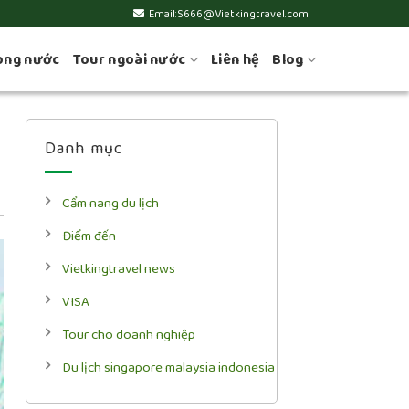
Email:S666@Vietkingtravel.com
ong nước
Tour ngoài nước
Liên hệ
Blog
Danh mục
Cẩm nang du lịch
Điểm đến
Vietkingtravel news
VISA
Tour cho doanh nghiệp
Du lịch singapore malaysia indonesia