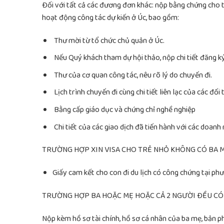
Đối với tất cả các đương đơn khác: nộp bằng chứng cho 
hoạt động công tác dự kiến ở Úc, bao gồm:
Thư mời từ tổ chức chủ quản ở Úc.
Nếu Quý khách tham dự hội thảo, nộp chi tiết đăng ký
Thư của cơ quan công tác, nêu rõ lý do chuyến đi.
Lịch trình chuyến đi cùng chi tiết liên lạc của các đối 
Bằng cấp giáo dục và chứng chỉ nghề nghiệp
Chi tiết của các giao dịch đã tiến hành với các doanh 
TRƯỜNG HỢP XIN VISA CHO TRẺ NHỎ KHÔNG CÓ BA M
Giấy cam kết cho con đi du lịch có công chứng tại p
TRƯỜNG HỢP BA HOẶC MẸ HOẶC CẢ 2 NGƯỜI ĐỀU CÓ
Nộp kèm hồ sơ tài chính, hồ sơ cá nhân của ba mẹ, bản 