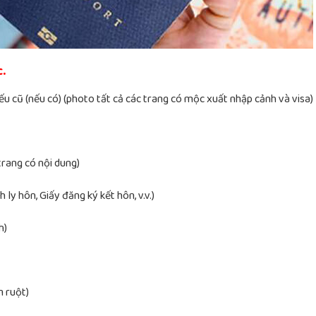
.
hiếu cũ (nếu có) (photo tất cả các trang có mộc xuất nhập cảnh và visa)
trang có nội dung)
ly hôn, Giấy đăng ký kết hôn, v.v.)
h)
m ruột)