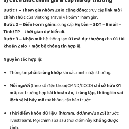
3) Cách thức tham gia & cấp mã dự thưởng
Bước 1 – Tham gia nhóm Zalo cộng đồng:
truy cập
link mời
chính thức
của Vietking Travel và bấm “Tham gia”.
Bước 2 – Điền form ghim:
cung cấp
Họ tên – SĐT – Email –
Tỉnh/TP – thời gian dự kiến đi
.
Bước 3 – Nhận mã:
hệ thống tạo
01 mã dự thưởng
cho
01 tài
khoản Zalo + một bộ thông tin hợp lệ
.
Nguyên tắc hợp lệ:
Thông tin
phải trùng khớp
khi xác minh nhận thưởng.
Mỗi người
(theo số điện thoại/CMND/CCCD)
chỉ sở hữu 01
mã
; các trường hợp
tài khoản ảo, trùng lặp, thông tin sai
lệch
sẽ
bị hủy mã
mà không cần báo trước.
Thời điểm khóa dữ liệu
:
[hh:mm, dd/mm/2025]
(trước
livestream). Mọi chỉnh sửa sau thời điểm này
không được
tính
.