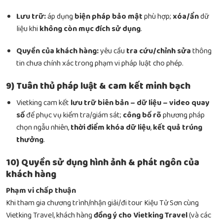
Lưu trữ:
áp dụng
biện pháp bảo mật
phù hợp;
xóa/ẩn
dữ
liệu khi
không còn mục đích sử dụng
.
Quyền của khách hàng:
yêu cầu
tra cứu/chỉnh sửa
thông
tin chưa chính xác trong phạm vi pháp luật cho phép.
9) Tuân thủ pháp luật & cam kết minh bạch
Vietking cam kết
lưu trữ biên bản – dữ liệu – video quay
số
để phục vụ kiểm tra/giám sát;
công bố rõ
phương pháp
chọn ngẫu nhiên,
thời điểm khóa dữ liệu
,
kết quả trúng
thưởng
.
10) Quyền sử dụng hình ảnh & phát ngôn của
khách hàng
Phạm vi chấp thuận
Khi tham gia chương trình/nhận giải/đi tour Kiệu Tử Sơn cùng
Vietking Travel, khách hàng
đồng ý cho Vietking Travel
(và các