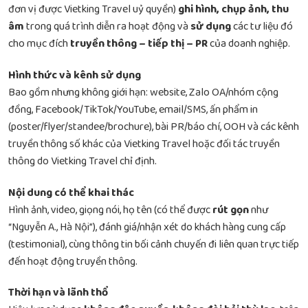
đơn vị được Vietking Travel uỷ quyền)
ghi hình, chụp ảnh, thu
âm
trong quá trình diễn ra hoạt động và
sử dụng
các tư liệu đó
cho mục đích
truyền thông – tiếp thị – PR
của doanh nghiệp.
Hình thức và kênh sử dụng
Bao gồm nhưng không giới hạn: website, Zalo OA/nhóm cộng
đồng, Facebook/TikTok/YouTube, email/SMS, ấn phẩm in
(poster/flyer/standee/brochure), bài PR/báo chí, OOH và các kênh
truyền thông số khác của Vietking Travel hoặc đối tác truyền
thông do Vietking Travel chỉ định.
Nội dung có thể khai thác
Hình ảnh, video, giọng nói, họ tên (có thể được
rút gọn
như
“Nguyễn A., Hà Nội”), đánh giá/nhận xét do khách hàng cung cấp
(testimonial), cùng thông tin bối cảnh chuyến đi liên quan trực tiếp
đến hoạt động truyền thông.
Thời hạn và lãnh thổ