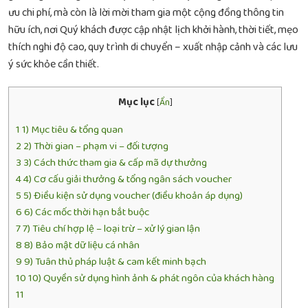
ưu chi phí, mà còn là lời mời tham gia một cộng đồng thông tin
hữu ích, nơi Quý khách được cập nhật lịch khởi hành, thời tiết, mẹo
thích nghi độ cao, quy trình di chuyển – xuất nhập cảnh và các lưu
ý sức khỏe cần thiết.
Mục lục
[
Ẩn
]
1
1) Mục tiêu & tổng quan
2
2) Thời gian – phạm vi – đối tượng
3
3) Cách thức tham gia & cấp mã dự thưởng
4
4) Cơ cấu giải thưởng & tổng ngân sách voucher
5
5) Điều kiện sử dụng voucher (điều khoản áp dụng)
6
6) Các mốc thời hạn bắt buộc
7
7) Tiêu chí hợp lệ – loại trừ – xử lý gian lận
8
8) Bảo mật dữ liệu cá nhân
9
9) Tuân thủ pháp luật & cam kết minh bạch
10
10) Quyền sử dụng hình ảnh & phát ngôn của khách hàng
11