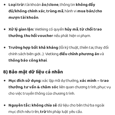
Loại trừ:
tài khoản
ảo/clone
, thông tin
không đầy
đủ/không chính xác
,
trùng mã
, hành vi
mua bán/cho
mượn tài khoản
.
Xử lý gian lận:
Vietking có quyền
hủy mã
,
từ chối trao
thưởng
,
thu hồi voucher
nếu phát hiện vi phạm.
Trường hợp bất khả kháng
(lỗi kỹ thuật, thiên tai, thay đổi
chính sách biên giới…): Vietking
điều chỉnh phương án
và
thông báo công khai
.
8) Bảo mật dữ liệu cá nhân
Mục đích sử dụng:
xác lập mã dự thưởng,
xác minh – trao
thưởng
,
tư vấn & chăm sóc
liên quan chương trình, phục vụ
cho việc truyền thông của chương trình.
Nguyên tắc:
không chia sẻ
dữ liệu cho bên thứ ba ngoài
mục đích nêu trên,
trừ
khi pháp luật yêu cầu.