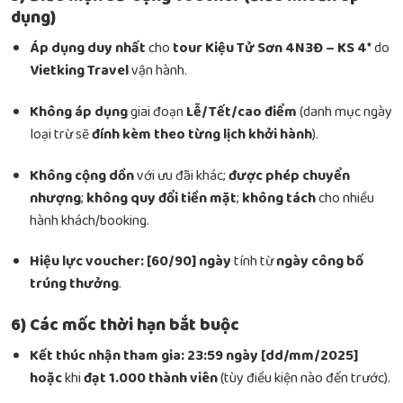
dụng)
Áp dụng duy nhất
cho
tour Kiệu Tử Sơn 4N3Đ – KS 4*
do
Vietking Travel
vận hành.
Không áp dụng
giai đoạn
Lễ/Tết/cao điểm
(danh mục ngày
loại trừ sẽ
đính kèm theo từng lịch khởi hành
).
Không cộng dồn
với ưu đãi khác;
được phép chuyển
nhượng
;
không quy đổi tiền mặt
;
không tách
cho nhiều
hành khách/booking.
Hiệu lực voucher:
[60/90] ngày
tính từ
ngày công bố
trúng thưởng
.
6) Các mốc thời hạn bắt buộc
Kết thúc nhận tham gia:
23:59 ngày [dd/mm/2025]
hoặc
khi
đạt 1.000 thành viên
(tùy điều kiện nào đến trước).