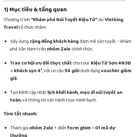
1) Mục tiêu & tổng quan
Chương trình
“Khám phá Núi Tuyết Kiệu Tử”
do
Vietking
Travel
tổ chức nhằm:
Xây dựng
cộng đồng khách hàng
đam mê săn tuyết – khám
phá Vân Nam trên
nhóm Zalo
chính thức.
Trao cơ hội ưu đãi thực chất
cho tour
Kiệu Tử Sơn 4N3Đ
– khách sạn 4*
, với cơ cấu
54 giải
dưới dạng
voucher giảm
giá
.
Tạo kênh cập nhật
lịch khởi hành, mẹo đi núi tuyết an
toàn
, và thông tin vận hành tour minh bạch.
Tóm tắt nhanh:
Tham gia
nhóm Zalo
+ điền
form ghim
=
01 mã dự
thưởng
.