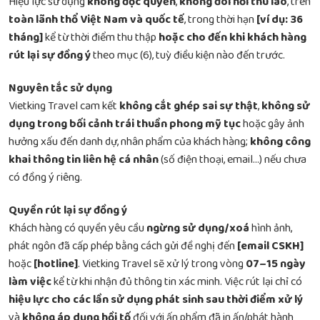
Hiệu lực sử dụng
không độc quyền
,
không đòi hỏi thù lao
, trên
toàn lãnh thổ Việt Nam và quốc tế
, trong thời hạn
[ví dụ: 36
tháng]
kể từ thời điểm thu thập
hoặc cho đến khi khách hàng
rút lại sự đồng ý
theo mục (6), tuỳ điều kiện nào đến trước.
Nguyên tắc sử dụng
Vietking Travel cam kết
không cắt ghép sai sự thật
,
không sử
dụng trong bối cảnh trái thuần phong mỹ tục
hoặc gây ảnh
hưởng xấu đến danh dự, nhân phẩm của khách hàng;
không công
khai thông tin liên hệ cá nhân
(số điện thoại, email…) nếu chưa
có đồng ý riêng.
Quyền rút lại sự đồng ý
Khách hàng có quyền yêu cầu
ngừng sử dụng/xoá
hình ảnh,
phát ngôn đã cấp phép bằng cách gửi đề nghị đến
[email CSKH]
hoặc
[hotline]
. Vietking Travel sẽ xử lý trong vòng
07–15 ngày
làm việc
kể từ khi nhận đủ thông tin xác minh. Việc rút lại chỉ có
hiệu lực cho các lần sử dụng phát sinh sau thời điểm xử lý
và
không áp dụng hồi tố
đối với ấn phẩm đã in ấn/phát hành