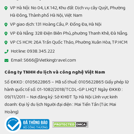
VP Hà Nội: No 04, LK 142, Khu đất Dịch vụ cây Quýt, Phường
Hà Đông, Thành phố Hà Nội, Việt Nam
VP giao dịch: 131 Hoàng Cầu, P. Đống Đa, Hà Nội
VP Đà Nẵng: 328 Điện Biên Phủ, phường Thanh Khê, Đà Nẵng.
VP CS HCM: 26A Trần Quốc Thảo, Phường Xuân Hòa, TP.HCM
Hotline: 0938.345.222
Email: S666@Vietkingtravel.com
Công ty TNHH du lịch và công nghệ Việt Nam
Số ĐKKD : 0105622865 – Mã số thuế: 0105622865 Giấy phép lữ
hành quốc tế số: 01-1082/2018/TCDL-GP LHQT Ngày ĐKKĐ :
09/11/2011 – Nơi đăng ký: Sở KHĐT Tp Hà Nội Lĩnh vực kinh
doanh: Đại lý du lịch Người đại diện : Mai Tiến Tần (Tức Mai
Hoàng)