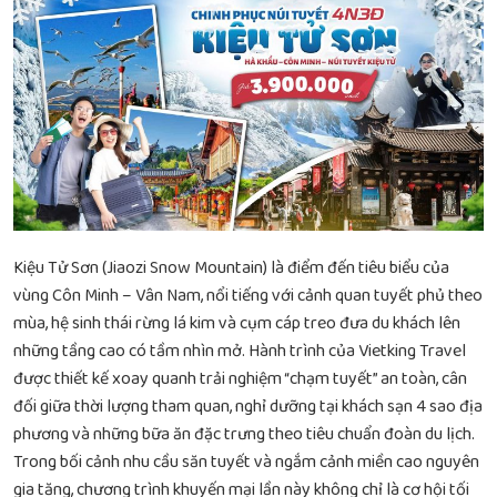
Kiệu Tử Sơn (Jiaozi Snow Mountain) là điểm đến tiêu biểu của
vùng Côn Minh – Vân Nam, nổi tiếng với cảnh quan tuyết phủ theo
mùa, hệ sinh thái rừng lá kim và cụm cáp treo đưa du khách lên
những tầng cao có tầm nhìn mở. Hành trình của Vietking Travel
được thiết kế xoay quanh trải nghiệm “chạm tuyết” an toàn, cân
đối giữa thời lượng tham quan, nghỉ dưỡng tại khách sạn 4 sao địa
phương và những bữa ăn đặc trưng theo tiêu chuẩn đoàn du lịch.
Trong bối cảnh nhu cầu săn tuyết và ngắm cảnh miền cao nguyên
gia tăng, chương trình khuyến mại lần này không chỉ là cơ hội tối