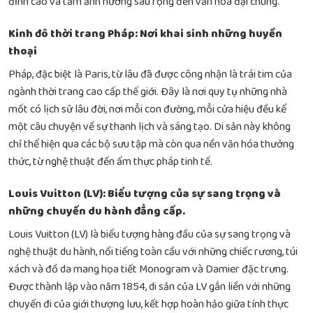
đỉnh cao và tầm ảnh hưởng sâu rộng đến văn hóa đại chúng.
Kinh đô thời trang Pháp: Nơi khai sinh những huyền
thoại
Pháp, đặc biệt là Paris, từ lâu đã được công nhận là trái tim của
ngành thời trang cao cấp thế giới. Đây là nơi quy tụ những nhà
mốt có lịch sử lâu đời, nơi mỗi con đường, mỗi cửa hiệu đều kể
một câu chuyện về sự thanh lịch và sáng tạo. Di sản này không
chỉ thể hiện qua các bộ sưu tập mà còn qua nền văn hóa thưởng
thức, từ nghệ thuật đến
ẩm thực pháp
tinh tế.
Louis Vuitton (LV): Biểu tượng của sự sang trọng và
những chuyến du hành đẳng cấp.
Louis Vuitton (LV) là biểu tượng hàng đầu của sự sang trọng và
nghệ thuật du hành, nổi tiếng toàn cầu với những chiếc rương, túi
xách và đồ da mang họa tiết Monogram và Damier đặc trưng.
Được thành lập vào năm 1854, di sản của LV gắn liền với những
chuyến đi của giới thượng lưu, kết hợp hoàn hảo giữa tính thực