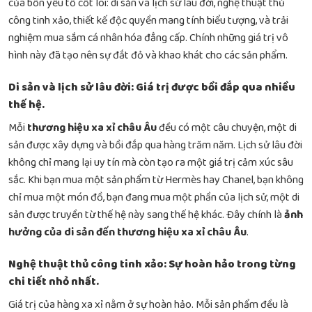
của bốn yếu tố cốt lõi: di sản và lịch sử lâu đời, nghệ thuật thủ
công tinh xảo, thiết kế độc quyền mang tính biểu tượng, và trải
nghiệm mua sắm cá nhân hóa đẳng cấp. Chính những giá trị vô
hình này đã tạo nên sự đắt đỏ và khao khát cho các sản phẩm.
Di sản và lịch sử lâu đời: Giá trị được bồi đắp qua nhiều
thế hệ.
Mỗi
thương hiệu xa xỉ châu Âu
đều có một câu chuyện, một di
sản được xây dựng và bồi đắp qua hàng trăm năm. Lịch sử lâu đời
không chỉ mang lại uy tín mà còn tạo ra một giá trị cảm xúc sâu
sắc. Khi bạn mua một sản phẩm từ Hermès hay Chanel, bạn không
chỉ mua một món đồ, bạn đang mua một phần của lịch sử, một di
sản được truyền từ thế hệ này sang thế hệ khác. Đây chính là
ảnh
hưởng của di sản đến thương hiệu xa xỉ châu Âu
.
Nghệ thuật thủ công tinh xảo: Sự hoàn hảo trong từng
chi tiết nhỏ nhất.
Giá trị của hàng xa xỉ nằm ở sự hoàn hảo. Mỗi sản phẩm đều là