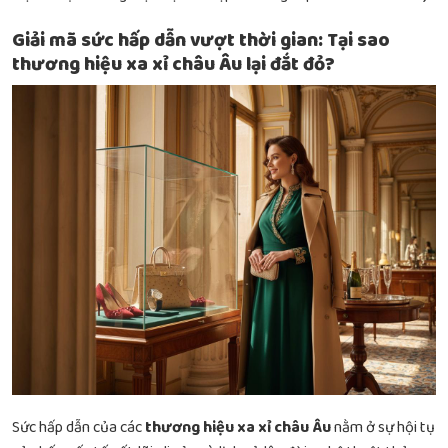
Giải mã sức hấp dẫn vượt thời gian: Tại sao
thương hiệu xa xỉ châu Âu lại đắt đỏ?
Sức hấp dẫn của các
thương hiệu xa xỉ châu Âu
nằm ở sự hội tụ