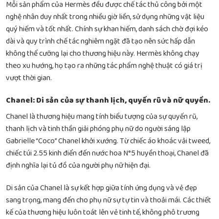
Mỗi sản phẩm của Hermès đều được chế tác thủ công bởi một
nghệ nhân duy nhất trong nhiều giờ liền, sử dụng những vật liệu
quý hiếm và tốt nhất. Chính sự khan hiếm, danh sách chờ đợi kéo
dài và quy trình chế tác nghiêm ngặt đã tạo nên sức hấp dẫn
không thể cưỡng lại cho thương hiệu này. Hermès không chạy
theo xu hướng, họ tạo ra những tác phẩm nghệ thuật có giá trị
vượt thời gian.
Chanel: Di sản của sự thanh lịch, quyến rũ và nữ quyền.
Chanel là thương hiệu mang tính biểu tượng của sự quyến rũ,
thanh lịch và tinh thần giải phóng phụ nữ do người sáng lập
Gabrielle “Coco” Chanel khởi xướng. Từ chiếc áo khoác vải tweed,
chiếc túi 2.55 kinh điển đến nước hoa N°5 huyền thoại, Chanel đã
định nghĩa lại tủ đồ của người phụ nữ hiện đại.
Di sản của Chanel là sự kết hợp giữa tính ứng dụng và vẻ đẹp
sang trọng, mang đến cho phụ nữ sự tự tin và thoải mái. Các thiết
kế của thương hiệu luôn toát lên vẻ tinh tế, không phô trương