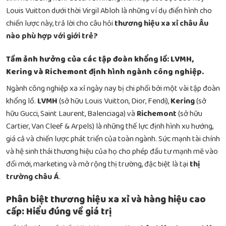
Louis Vuitton dưới thời Virgil Abloh là những ví dụ điển hình cho
chiến lược này, trả lời cho câu hỏi
thương hiệu xa xỉ châu Âu
nào phù hợp với giới trẻ?
Tầm ảnh hưởng của các tập đoàn khổng lồ: LVMH,
Kering và Richemont định hình ngành công nghiệp.
Ngành công nghiệp xa xỉ ngày nay bị chi phối bởi một vài tập đoàn
khổng lồ.
LVMH
(sở hữu Louis Vuitton, Dior, Fendi),
Kering
(sở
hữu Gucci, Saint Laurent, Balenciaga) và
Richemont
(sở hữu
Cartier, Van Cleef & Arpels) là những thế lực định hình xu hướng,
giá cả và chiến lược phát triển của toàn ngành. Sức mạnh tài chính
và hệ sinh thái thương hiệu của họ cho phép đầu tư mạnh mẽ vào
đổi mới, marketing và mở rộng thị trường, đặc biệt là tại
thị
trường châu Á
.
Phân biệt thương hiệu xa xỉ và hàng hiệu cao
cấp: Hiểu đúng về giá trị