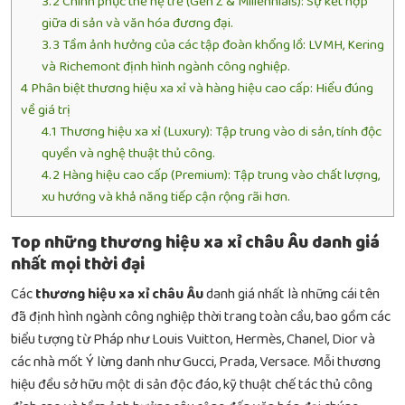
3.2
Chinh phục thế hệ trẻ (Gen Z & Millennials): Sự kết hợp
giữa di sản và văn hóa đương đại.
3.3
Tầm ảnh hưởng của các tập đoàn khổng lồ: LVMH, Kering
và Richemont định hình ngành công nghiệp.
4
Phân biệt thương hiệu xa xỉ và hàng hiệu cao cấp: Hiểu đúng
về giá trị
4.1
Thương hiệu xa xỉ (Luxury): Tập trung vào di sản, tính độc
quyền và nghệ thuật thủ công.
4.2
Hàng hiệu cao cấp (Premium): Tập trung vào chất lượng,
xu hướng và khả năng tiếp cận rộng rãi hơn.
Top những thương hiệu xa xỉ châu Âu danh giá
nhất mọi thời đại
Các
thương hiệu xa xỉ châu Âu
danh giá nhất là những cái tên
đã định hình ngành công nghiệp thời trang toàn cầu, bao gồm các
biểu tượng từ Pháp như Louis Vuitton, Hermès, Chanel, Dior và
các nhà mốt Ý lừng danh như Gucci, Prada, Versace. Mỗi thương
hiệu đều sở hữu một di sản độc đáo, kỹ thuật chế tác thủ công