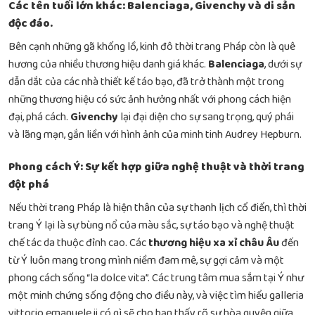
Các tên tuổi lớn khác: Balenciaga, Givenchy và di sản
độc đáo.
Bên cạnh những gã khổng lồ, kinh đô thời trang Pháp còn là quê
hương của nhiều thương hiệu danh giá khác.
Balenciaga
, dưới sự
dẫn dắt của các nhà thiết kế táo bạo, đã trở thành một trong
những thương hiệu có sức ảnh hưởng nhất với phong cách hiện
đại, phá cách.
Givenchy
lại đại diện cho sự sang trọng, quý phái
và lãng mạn, gắn liền với hình ảnh của minh tinh Audrey Hepburn.
Phong cách Ý: Sự kết hợp giữa nghệ thuật và thời trang
đột phá
Nếu thời trang Pháp là hiện thân của sự thanh lịch cổ điển, thì thời
trang Ý lại là sự bùng nổ của màu sắc, sự táo bạo và nghệ thuật
chế tác da thuộc đỉnh cao. Các
thương hiệu xa xỉ châu Âu
đến
từ Ý luôn mang trong mình niềm đam mê, sự gợi cảm và một
phong cách sống “la dolce vita”. Các trung tâm mua sắm tại Ý như
một minh chứng sống động cho điều này, và việc tìm hiểu
galleria
vittorio emanuele ii có gì
sẽ cho bạn thấy rõ sự hòa quyện giữa