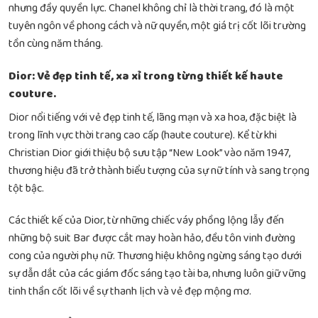
nhưng đầy quyền lực. Chanel không chỉ là thời trang, đó là một
tuyên ngôn về phong cách và nữ quyền, một giá trị cốt lõi trường
tồn cùng năm tháng.
Dior: Vẻ đẹp tinh tế, xa xỉ trong từng thiết kế haute
couture.
Dior nổi tiếng với vẻ đẹp tinh tế, lãng mạn và xa hoa, đặc biệt là
trong lĩnh vực thời trang cao cấp (haute couture). Kể từ khi
Christian Dior giới thiệu bộ sưu tập “New Look” vào năm 1947,
thương hiệu đã trở thành biểu tượng của sự nữ tính và sang trọng
tột bậc.
Các thiết kế của Dior, từ những chiếc váy phồng lộng lẫy đến
những bộ suit Bar được cắt may hoàn hảo, đều tôn vinh đường
cong của người phụ nữ. Thương hiệu không ngừng sáng tạo dưới
sự dẫn dắt của các giám đốc sáng tạo tài ba, nhưng luôn giữ vững
tinh thần cốt lõi về sự thanh lịch và vẻ đẹp mộng mơ.