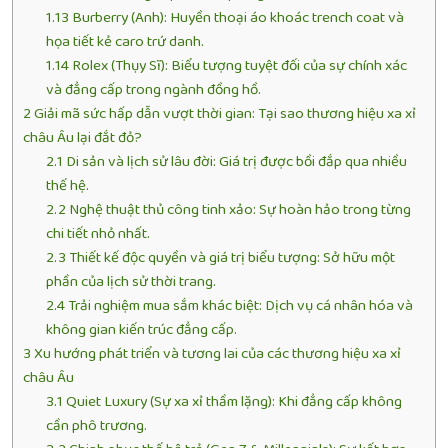
1.13
Burberry (Anh): Huyền thoại áo khoác trench coat và
họa tiết kẻ caro trứ danh.
1.14
Rolex (Thụy Sĩ): Biểu tượng tuyệt đối của sự chính xác
và đẳng cấp trong ngành đồng hồ.
2
Giải mã sức hấp dẫn vượt thời gian: Tại sao thương hiệu xa xỉ
châu Âu lại đắt đỏ?
2.1
Di sản và lịch sử lâu đời: Giá trị được bồi đắp qua nhiều
thế hệ.
2.2
Nghệ thuật thủ công tinh xảo: Sự hoàn hảo trong từng
chi tiết nhỏ nhất.
2.3
Thiết kế độc quyền và giá trị biểu tượng: Sở hữu một
phần của lịch sử thời trang.
2.4
Trải nghiệm mua sắm khác biệt: Dịch vụ cá nhân hóa và
không gian kiến trúc đẳng cấp.
3
Xu hướng phát triển và tương lai của các thương hiệu xa xỉ
châu Âu
3.1
Quiet Luxury (Sự xa xỉ thầm lặng): Khi đẳng cấp không
cần phô trương.