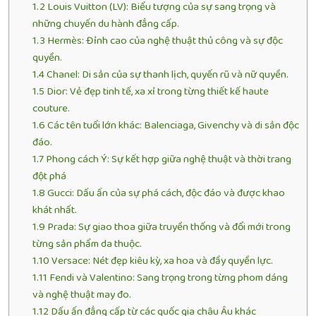
1.2
Louis Vuitton (LV): Biểu tượng của sự sang trọng và
những chuyến du hành đẳng cấp.
1.3
Hermès: Đỉnh cao của nghệ thuật thủ công và sự độc
quyền.
1.4
Chanel: Di sản của sự thanh lịch, quyến rũ và nữ quyền.
1.5
Dior: Vẻ đẹp tinh tế, xa xỉ trong từng thiết kế haute
couture.
1.6
Các tên tuổi lớn khác: Balenciaga, Givenchy và di sản độc
đáo.
1.7
Phong cách Ý: Sự kết hợp giữa nghệ thuật và thời trang
đột phá
1.8
Gucci: Dấu ấn của sự phá cách, độc đáo và được khao
khát nhất.
1.9
Prada: Sự giao thoa giữa truyền thống và đổi mới trong
từng sản phẩm da thuộc.
1.10
Versace: Nét đẹp kiêu kỳ, xa hoa và đầy quyền lực.
1.11
Fendi và Valentino: Sang trọng trong từng phom dáng
và nghệ thuật may đo.
1.12
Dấu ấn đẳng cấp từ các quốc gia châu Âu khác