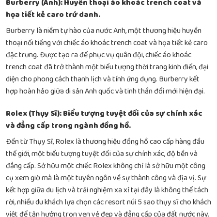
Burberry (Anh): Huyền thoại áo khoác trench coat và
họa tiết kẻ caro trứ danh.
Burberry là niềm tự hào của nước Anh, một thương hiệu huyền
thoại nổi tiếng với chiếc áo khoác trench coat và họa tiết kẻ caro
đặc trưng. Được tạo ra để phục vụ quân đội, chiếc áo khoác
trench coat đã trở thành một biểu tượng thời trang kinh điển, đại
diện cho phong cách thanh lịch và tính ứng dụng. Burberry kết
hợp hoàn hảo giữa di sản Anh quốc và tinh thần đổi mới hiện đại.
Rolex (Thụy Sĩ): Biểu tượng tuyệt đối của sự chính xác
và đẳng cấp trong ngành đồng hồ.
Đến từ Thụy Sĩ, Rolex là thương hiệu đồng hồ cao cấp hàng đầu
thế giới, một biểu tượng tuyệt đối của sự chính xác, độ bền và
đẳng cấp. Sở hữu một chiếc Rolex không chỉ là sở hữu một công
cụ xem giờ mà là một tuyên ngôn về sự thành công và địa vị. Sự
kết hợp giữa du lịch và trải nghiệm xa xỉ tại đây là không thể tách
rời, nhiều du khách lựa chọn các
resort núi 5 sao thụy sĩ cho khách
việt
để tận hưởng trọn vẹn vẻ đẹp và đẳng cấp của đất nước này.