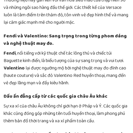
Thương hiệu này gắn liền với văn hóa siêu mẫu của thập niên 90
và những ngôi sao hàng đầu thế giới. Các thiết kế của Versace
luôn là tâm điểm trên thảm đỏ, tôn vinh vẻ đẹp hình thể và mang
lại cảm giác mạnh mẽ cho người mặc.
Fendi và Valentino: Sang trọng trong từng phom dáng
và nghệ thuật may đo.
Fendi
, nổi tiếng với kỹ thuật chế tác lông thú và chiếc túi
Baguette kinh điển, là biểu tượng của sự sang trọng và vui tươi.
Valentino
lại được ngưỡng mộ bởi nghệ thuật may đo đỉnh cao
(haute couture) và sắc đỏ Valentino Red huyền thoại, mang đến
vẻ đẹp lãng mạn và đầy kiêu hãnh.
Dấu ấn đẳng cấp từ các quốc gia châu Âu khác
Sự xa xỉ của châu Âu không chỉ giới hạn ở Pháp và Ý. Các quốc gia
khác cũng đóng góp những tên tuổi huyền thoại, làm phong phú
thêm bản đồ thời trang và xa xỉ phẩm toàn cầu.