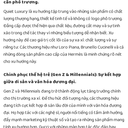
cần phô trương.
Quiet Luxury là xu hướng tập trung vào những sản phẩm có chất
lượng thượng hạng, thiết kế tinh tế và không có logo phô trương.
Đẳng cấp được thể hiện qua chất liệu, đường cắt may và sự tinh
xảo trong chế tác thay vì những biểu tượng dễ nhận biết. Xu
hướng này đề cao giá trị cốt lõi của sự xa xỉ: chất lượng và sự
riêng tư. Các thương hiệu như Loro Piana, Brunello Cucinelli và cả
những dòng sản phẩm cao cấp của Hermès là minh chứng rõ nét
cho xu hướng này.
Chinh phục thế hệ trẻ (Gen Z & Millennials): Sự kết hợp
giữa di sản và văn hóa đương đại.
Gen Z và Millennials đang trở thành động lực tăng trưởng chính
cho thị trường xa xỉ. Để thu hút đối tượng này, các thương hiệu
đang tích cực kết hợp di sản lâu đời của mình với văn hóa đương
đại. Họ hợp tác với các nghệ sĩ, người nổi tiếng có tầm ảnh hưởng,
đẩy mạnh marketing kỹ thuật số và tạo ra những sản phẩm mang
tính xu hướng hơn. Gucci với những màn hợp tác độc đáo hay