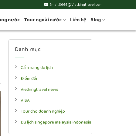
Email:S666@Vietkingtravel.com
ong nước
Tour ngoài nước
Liên hệ
Blog
Danh mục
Cẩm nang du lịch
Điểm đến
Vietkingtravel news
VISA
Tour cho doanh nghiệp
Du lịch singapore malaysia indonesia