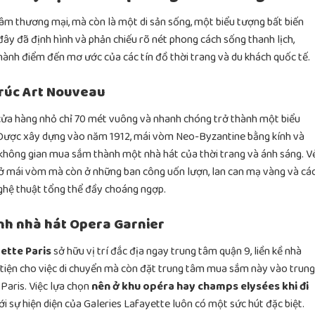
âm thương mại, mà còn là một di sản sống, một biểu tượng bất biến
 đây đã định hình và phản chiếu rõ nét phong cách sống thanh lịch,
hành điểm đến mơ ước của các tín đồ thời trang và du khách quốc tế.
trúc Art Nouveau
 cửa hàng nhỏ chỉ 70 mét vuông và nhanh chóng trở thành một biểu
. Được xây dựng vào năm 1912, mái vòm Neo-Byzantine bằng kính và
n không gian mua sắm thành một nhà hát của thời trang và ánh sáng. V
ở mái vòm mà còn ở những ban công uốn lượn, lan can mạ vàng và cá
 nghệ thuật tổng thể đầy choáng ngợp.
ạnh nhà hát Opera Garnier
ette Paris
sở hữu vị trí đắc địa ngay trung tâm quận 9, liền kề nhà
ận tiện cho việc di chuyển mà còn đặt trung tâm mua sắm này vào trung
Paris. Việc lựa chọn
nên ở khu opéra hay champs elysées khi đi
i sự hiện diện của Galeries Lafayette luôn có một sức hút đặc biệt.