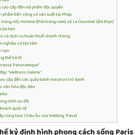
ng cao cấp đến mỹ phẩm độc quyền
n phẩm bền vững và sản xuất tại Pháp
 trang nữ), Homme (thời trang nam) và Le Gourmet (ẩm thực)
 của bạn
tư và dịch vụ hoàn thuế nhanh chóng
n nghiệp và tận tâm
h sạn
g thể bỏ lỡ
errasse Panoramique”
ẹp “Wellness Galerie”
ao cấp đến các quầy bánh macaron trứ danh
ọc văn hóa độc đáo
ette
ng trình ưu đãi
 khách quốc tế
p cùng tour Châu Âu của Vietking Travel
hế kỷ định hình phong cách sống Paris