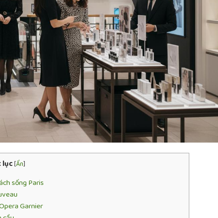
 lục
[
Ẩn
]
ách sống Paris
ouveau
 Opera Garnier
n cầu