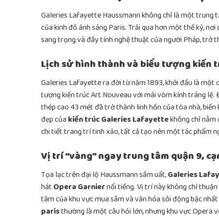
Galeries Lafayette Haussmann không chỉ là một trung t
của kinh đô ánh sáng Paris. Trải qua hơn một thế kỷ, nơi
sang trọng và đầy tính nghệ thuật của người Pháp, trở t
Lịch sử hình thành và biểu tượng kiến 
Galeries Lafayette ra đời từ năm 1893, khởi đầu là một
tượng kiến trúc Art Nouveau với mái vòm kính tráng lệ
thép cao 43 mét đã trở thành linh hồn của tòa nhà, biế
đẹp của
kiến trúc Galeries Lafayette
không chỉ nằm 
chi tiết trang trí tinh xảo, tất cả tạo nên một tác phẩm
Vị trí “vàng” ngay trung tâm quận 9, c
Tọa lạc trên đại lộ Haussmann sầm uất,
Galeries Lafay
hát
Opera Garnier
nổi tiếng. Vị trí này không chỉ thu
tâm của khu vực mua sắm và văn hóa sôi động bậc nhất 
paris
thường là một câu hỏi lớn, nhưng khu vực Opera vớ