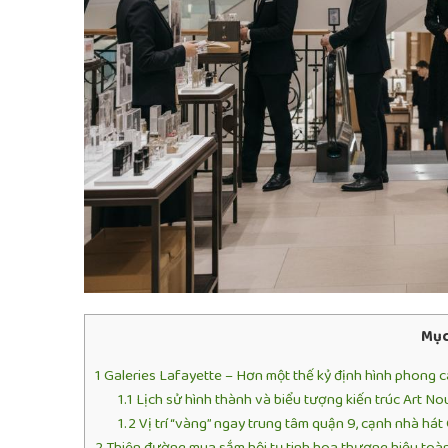
Mục
1
Galeries Lafayette – Hơn một thế kỷ định hình phong c
1.1
Lịch sử hình thành và biểu tượng kiến trúc Art N
1.2
Vị trí “vàng” ngay trung tâm quận 9, cạnh nhà hát
2
Thiên đường mua sắm hội tụ tinh hoa thương hiệu toà