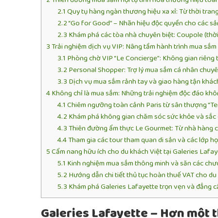
2.1
Quy tụ hàng ngàn thương hiệu xa xỉ: Từ thời tra
2.2
“Go for Good” – Nhãn hiệu độc quyền cho các sả
2.3
Khám phá các tòa nhà chuyên biệt: Coupole (thời
3
Trải nghiệm dịch vụ VIP: Nâng tầm hành trình mua sắm
3.1
Phòng chờ VIP “Le Concierge”: Không gian riêng 
3.2
Personal Shopper: Trợ lý mua sắm cá nhân chuyê
3.3
Dịch vụ mua sắm rảnh tay và giao hàng tận khác
4
Không chỉ là mua sắm: Những trải nghiệm độc đáo khôn
4.1
Chiêm ngưỡng toàn cảnh Paris từ sân thượng “T
4.2
Khám phá không gian chăm sóc sức khỏe và sắc đ
4.3
Thiên đường ẩm thực Le Gourmet: Từ nhà hàng c
4.4
Tham gia các tour tham quan di sản và các lớp h
5
Cẩm nang hữu ích cho du khách Việt tại Galeries Lafay
5.1
Kinh nghiệm mua sắm thông minh và săn các chươ
5.2
Hướng dẫn chi tiết thủ tục hoàn thuế VAT cho du
5.3
Khám phá Galeries Lafayette trọn vẹn và đẳng cấ
Galeries Lafayette – Hơn một t