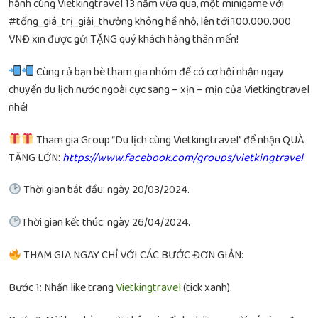
hành cùng Vietkingtravel 13 năm vừa qua, một minigame với
#tổng_giá_trị_giải_thưởng không hề nhỏ, lên tới 100.000.000
VNĐ xin được gửi TẶNG quý khách hàng thân mến!
Cùng rủ bạn bè tham gia nhóm để có cơ hội nhận ngay
chuyến du lịch nước ngoài cực sang – xịn – mịn của Vietkingtravel
nhé!
Tham gia Group “Du lịch cùng Vietkingtravel” để nhận QUÀ
TẶNG LỚN:
https://www.facebook.com/groups/vietkingtravel
Thời gian bắt đầu: ngày 20/03/2024.
Thời gian kết thúc: ngày 26/04/2024.
THAM GIA NGAY CHỈ VỚI CÁC BƯỚC ĐƠN GIẢN:
Bước 1: Nhấn like trang
Vietkingtravel
(tick xanh).