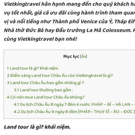
Vietkingtravel hân hạnh mang đến cho quý khách hà
vụ tốt nhất, giá cả ưu đãi cùng hành trình tham qua
vị và nổi tiếng như Thành phố Venice của Ý, Tháp Eif
Nhà thờ Đức Bà hay Đấu trường La Mã Colosseum. H
cùng Vietkingtravel bạn nhé!
Mục lục
[
Ẩn
]
1
Land tour là gì? khái niệm.
2
Điểm sáng Land tour Châu Âu của Vietkingtravel là gì?
3
Land tour Châu Âu bao gồm những gì ?
3.1
Land tour thường bao gồm :
4
Có nên mua Land tour Châu Âu không?
4.1
Du lịch Châu Âu 8 ngày 7 đêm 4 nước: PHÁP – BỈ – HÀ LAN 
4.2
Du lịch Châu Âu 9 ngày 8 đêm [PHÁP– THUỴ SĨ – ÁO – ĐỨC 
Land tour là gì? khái niệm.