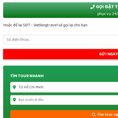
GỌI ĐẶT 
phục vụ 24/
Hoặc để lại SĐT - Vietkingtravel sẽ gọi lại cho bạn
TÌM TOUR NHANH
Tìm tour n