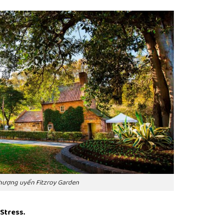
hượng uyển Fitzroy Garden
 Stress.