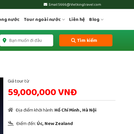
Email:S666@Vietkingtravel.com
ong nước
Tour ngoài nước
Liên hệ
Blog
Tìm kiếm
Giá tour từ
59,000,000 VNĐ
Địa điểm khởi hành:
Hồ Chí Minh
,
Hà Nội
Điểm đến:
Úc, New Zealand