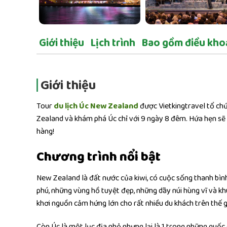
Giới thiệu
Lịch trình
Bao gồm điều kho
Giới thiệu
Tour
du lịch Úc New Zealand
được Vietkingtravel tổ ch
Zealand và khám phá Úc chỉ với 9 ngày 8 đêm. Hứa hẹn sẽ
hàng!
Chương trình nổi bật
New Zealand là đất nước của kiwi, có cuộc sống thanh bìn
phú, những vùng hồ tuyệt đẹp, những dãy núi hùng vĩ và khu
khơi nguồn cảm hứng lớn cho rất nhiều du khách trên thế gi
Còn Úc là một lục địa nhỏ nhưng lại là 1 trong những quốc g