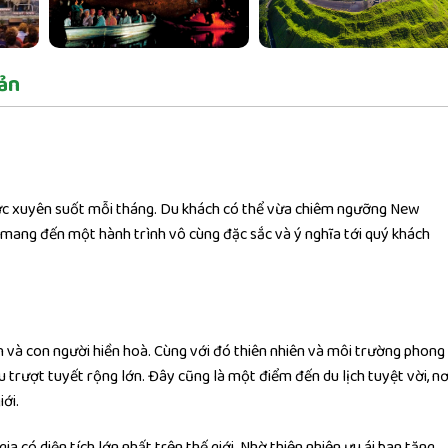
ản
ức xuyên suốt mỗi tháng. Du khách có thể vừa chiêm ngưỡng New
 mang đến một hành trình vô cùng đặc sắc và ý nghĩa tới quý khách
h và con người hiền hoà. Cùng với đó thiên nhiên và môi trường phong
 trượt tuyết rộng lớn. Đây cũng là một điểm đến du lịch tuyệt vời, nơ
ới.
ia có diện tích lớn nhất trên thế giới. Nhờ thiên nhiên ưu ái ban tặng