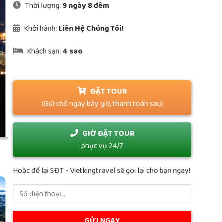
Thời lượng:
9 ngày 8 đêm
Khởi hành:
Liên Hệ Chúng Tôi!
Khách sạn:
4 sao
ĐẶT TOUR
(Giữ chỗ ngay bây giờ, thanh toán sau)
GIỜ ĐẶT TOUR
phục vụ 24/7
Hoặc để lại SĐT - Vietkingtravel sẽ gọi lại cho bạn ngay!