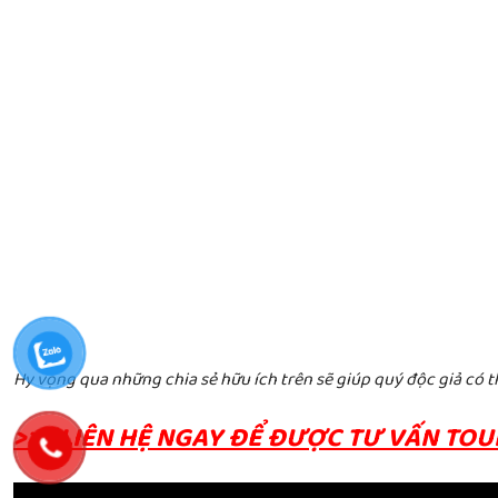
Hy vọng qua những chia sẻ hữu ích trên sẽ giúp quý độc giả có 
>>> LIÊN HỆ NGAY ĐỂ ĐƯỢC TƯ VẤN TOUR