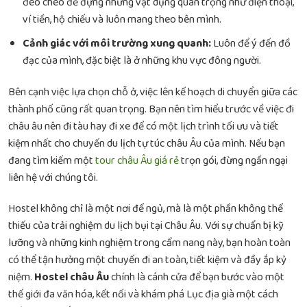
đeo chéo để đựng những vật dụng quan trọng như điện thoại,
ví tiền, hộ chiếu và luôn mang theo bên mình.
Cảnh giác với môi trường xung quanh:
Luôn để ý đến đồ
đạc của mình, đặc biệt là ở những khu vực đông người.
Bên cạnh việc lựa chọn chỗ ở, việc lên kế hoạch di chuyển giữa các
thành phố cũng rất quan trọng. Bạn nên tìm hiểu trước về việc
đi
châu âu nên đi tàu hay đi xe
để có một lịch trình tối ưu và tiết
kiệm nhất cho chuyến du lịch tự túc châu Âu của mình. Nếu bạn
đang tìm kiếm một
tour châu Âu giá rẻ
trọn gói, đừng ngần ngại
liên hệ với chúng tôi.
Hostel không chỉ là một nơi để ngủ, mà là một phần không thể
thiếu của trải nghiệm du lịch bụi tại Châu Âu. Với sự chuẩn bị kỹ
lưỡng và những kinh nghiệm trong cẩm nang này, bạn hoàn toàn
có thể tận hưởng một chuyến đi an toàn, tiết kiệm và đầy ắp kỷ
niệm.
Hostel châu Âu
chính là cánh cửa để bạn bước vào một
thế giới đa văn hóa, kết nối và khám phá Lục địa già một cách