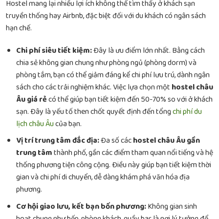
Hostel mang lại nhiều lợi ích không thể tìm thấy ở khách sạn
truyền thống hay Airbnb, đặc biệt đối với du khách có ngân sách
hạn chế.
Chi phí siêu tiết kiệm:
Đây là ưu điểm lớn nhất. Bằng cách
chia sẻ không gian chung như phòng ngủ (phòng dorm) và
phòng tắm, bạn có thể giảm đáng kể chi phí lưu trú, dành ngân
sách cho các trải nghiệm khác. Việc lựa chọn một
hostel châu
Âu giá rẻ
có thể giúp bạn tiết kiệm đến 50-70% so với ở khách
sạn. Đây là yếu tố then chốt quyết định đến tổng
chi phí du
lịch châu Âu
của bạn.
Vị trí trung tâm đắc địa:
Đa số các
hostel châu Âu gần
trung tâm
thành phố, gần các điểm tham quan nổi tiếng và hệ
thống phương tiện công cộng. Điều này giúp bạn tiết kiệm thời
gian và chi phí di chuyển, dễ dàng khám phá văn hóa địa
phương.
Cơ hội giao lưu, kết bạn bốn phương:
Không gian sinh
hoạt chung như bếp, phòng khách, quầy bar là nơi lý tưởng để