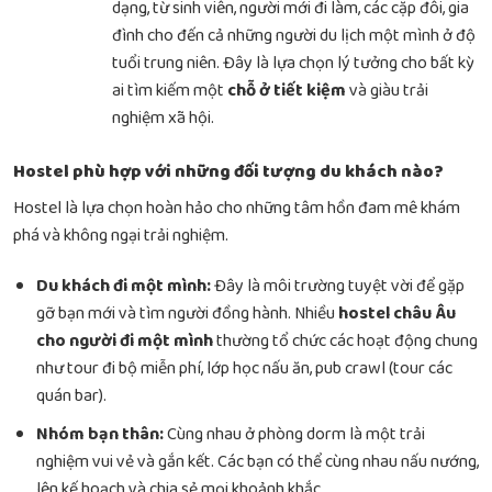
dạng, từ sinh viên, người mới đi làm, các cặp đôi, gia
đình cho đến cả những người du lịch một mình ở độ
tuổi trung niên. Đây là lựa chọn lý tưởng cho bất kỳ
ai tìm kiếm một
chỗ ở tiết kiệm
và giàu trải
nghiệm xã hội.
Hostel phù hợp với những đối tượng du khách nào?
Hostel là lựa chọn hoàn hảo cho những tâm hồn đam mê khám
phá và không ngại trải nghiệm.
Du khách đi một mình:
Đây là môi trường tuyệt vời để gặp
gỡ bạn mới và tìm người đồng hành. Nhiều
hostel châu Âu
cho người đi một mình
thường tổ chức các hoạt động chung
như tour đi bộ miễn phí, lớp học nấu ăn, pub crawl (tour các
quán bar).
Nhóm bạn thân:
Cùng nhau ở phòng dorm là một trải
nghiệm vui vẻ và gắn kết. Các bạn có thể cùng nhau nấu nướng,
lên kế hoạch và chia sẻ mọi khoảnh khắc.