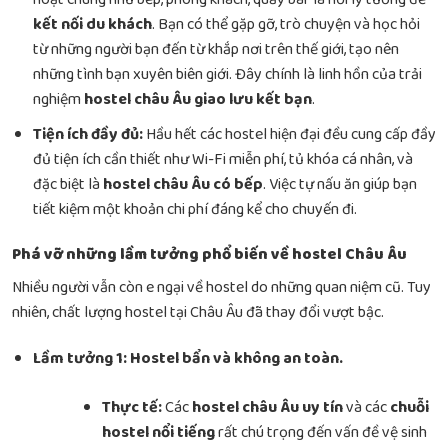
kết nối du khách
. Bạn có thể gặp gỡ, trò chuyện và học hỏi
từ những người bạn đến từ khắp nơi trên thế giới, tạo nên
những tình bạn xuyên biên giới. Đây chính là linh hồn của trải
nghiệm
hostel châu Âu giao lưu kết bạn
.
Tiện ích đầy đủ:
Hầu hết các hostel hiện đại đều cung cấp đầy
đủ tiện ích cần thiết như Wi-Fi miễn phí, tủ khóa cá nhân, và
đặc biệt là
hostel châu Âu có bếp
. Việc tự nấu ăn giúp bạn
tiết kiệm một khoản chi phí đáng kể cho chuyến đi.
Phá vỡ những lầm tưởng phổ biến về hostel Châu Âu
Nhiều người vẫn còn e ngại về hostel do những quan niệm cũ. Tuy
nhiên, chất lượng hostel tại Châu Âu đã thay đổi vượt bậc.
Lầm tưởng 1: Hostel bẩn và không an toàn.
Thực tế:
Các
hostel châu Âu uy tín
và các
chuỗi
hostel nổi tiếng
rất chú trọng đến vấn đề vệ sinh