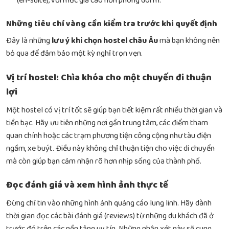
(en-suite), với mức giá cao hơn phòng dorm.
Những tiêu chí vàng cần kiểm tra trước khi quyết định
Đây là những
lưu ý khi chọn hostel châu Âu
mà bạn không nên
bỏ qua để đảm bảo một kỳ nghỉ trọn vẹn.
Vị trí hostel: Chìa khóa cho một chuyến đi thuận
lợi
Một hostel có vị trí tốt sẽ giúp bạn tiết kiệm rất nhiều thời gian và
tiền bạc. Hãy ưu tiên những nơi gần trung tâm, các điểm tham
quan chính hoặc các trạm phương tiện công cộng như tàu điện
ngầm, xe buýt. Điều này không chỉ thuận tiện cho việc di chuyển
mà còn giúp bạn cảm nhận rõ hơn nhịp sống của thành phố.
Đọc đánh giá và xem hình ảnh thực tế
Đừng chỉ tin vào những hình ảnh quảng cáo lung linh. Hãy dành
thời gian đọc các bài đánh giá (reviews) từ những du khách đã ở
trước đó trên các nền tảng uy tín. Những nhận xét này sẽ cung