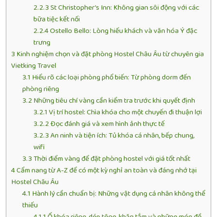
2.2.3
St Christopher’s Inn: Không gian sôi động với các
bữa tiệc kết nối
2.2.4
Ostello Bello: Lòng hiếu khách và văn hóa Ý đặc
trưng
3
Kinh nghiệm chọn và đặt phòng Hostel Châu Âu từ chuyên gia
Vietking Travel
3.1
Hiểu rõ các loại phòng phổ biến: Từ phòng dorm đến
phòng riêng
3.2
Những tiêu chí vàng cần kiểm tra trước khi quyết định
3.2.1
Vị trí hostel: Chìa khóa cho một chuyến đi thuận lợi
3.2.2
Đọc đánh giá và xem hình ảnh thực tế
3.2.3
An ninh và tiện ích: Tủ khóa cá nhân, bếp chung,
wifi
3.3
Thời điểm vàng để đặt phòng hostel với giá tốt nhất
4
Cẩm nang từ A-Z để có một kỳ nghỉ an toàn và đáng nhớ tại
Hostel Châu Âu
4.1
Hành lý cần chuẩn bị: Những vật dụng cá nhân không thể
thiếu
4.1.1
Ổ khóa riêng, dép tông, khăn tắm và những món đồ