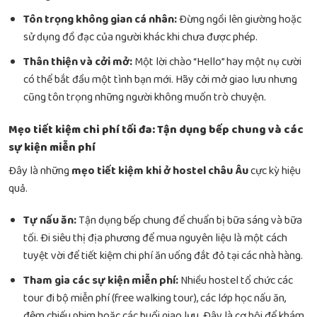
Tôn trọng không gian cá nhân:
Đừng ngồi lên giường hoặc
sử dụng đồ đạc của người khác khi chưa được phép.
Thân thiện và cởi mở:
Một lời chào “Hello” hay một nụ cười
có thể bắt đầu một tình bạn mới. Hãy cởi mở giao lưu nhưng
cũng tôn trọng những người không muốn trò chuyện.
Mẹo tiết kiệm chi phí tối đa: Tận dụng bếp chung và các
sự kiện miễn phí
Đây là những
mẹo tiết kiệm khi ở hostel châu Âu
cực kỳ hiệu
quả.
Tự nấu ăn:
Tận dụng bếp chung để chuẩn bị bữa sáng và bữa
tối. Đi siêu thị địa phương để mua nguyên liệu là một cách
tuyệt vời để tiết kiệm chi phí ăn uống đắt đỏ tại các nhà hàng.
Tham gia các sự kiện miễn phí:
Nhiều hostel tổ chức các
tour đi bộ miễn phí (free walking tour), các lớp học nấu ăn,
đêm chiếu phim hoặc các buổi giao lưu. Đây là cơ hội để khám