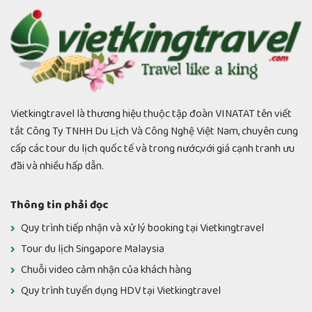
Vietkingtravel là thương hiệu thuộc tập đoàn VINATAT tên viết
tắt Công Ty TNHH Du Lịch Và Công Nghệ Việt Nam, chuyên cung
12 Tour Châu Âu Honeymoon Không Thể Bỏ Lỡ [Visa...
cấp các tour du lịch quốc tế và trong nước,với giá cạnh tranh ưu
đãi và nhiều hấp dẫn.
admin
19/01/2026
Thông tin phải đọc
Quy trình tiếp nhận và xử lý booking tại Vietkingtravel
Tour du lịch Singapore Malaysia
Chuỗi video cảm nhận của khách hàng
Quy trình tuyển dụng HDV tại Vietkingtravel