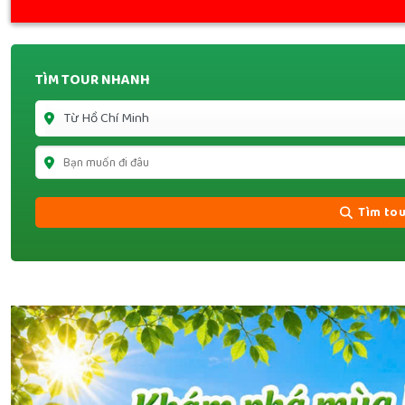
TÌM TOUR NHANH
Tìm tou