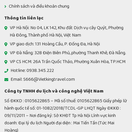
Chính sách và điều khoản chung
Thông tin liên lạc
VP Hà Nội: No 04, LK 142, Khu đất Dịch vụ cây Quýt, Phường
Hà Đông, Thành phố Hà Nội, Việt Nam
VP giao dịch: 131 Hoàng Cầu, P. Đống Đa, Hà Nội
VP Đà Nẵng: 328 Điện Biên Phủ, phường Thanh Khê, Đà Nẵng.
VP CS HCM: 26A Trần Quốc Thảo, Phường Xuân Hòa, TP.HCM
Hotline: 0938.345.222
Email: S666@Vietkingtravel.com
Công ty TNHH du lịch và công nghệ Việt Nam
Số ĐKKD : 0105622865 – Mã số thuế: 0105622865 Giấy phép lữ
hành quốc tế số: 01-1082/2018/TCDL-GP LHQT Ngày ĐKKĐ :
09/11/2011 – Nơi đăng ký: Sở KHĐT Tp Hà Nội Lĩnh vực kinh
doanh: Đại lý du lịch Người đại diện : Mai Tiến Tần (Tức Mai
Hoàng)