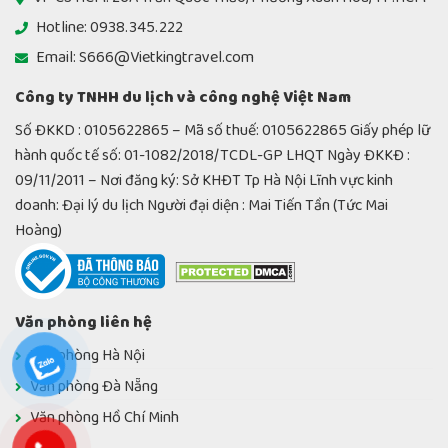
Hotline: 0938.345.222
Email: S666@Vietkingtravel.com
Công ty TNHH du lịch và công nghệ Việt Nam
Số ĐKKD : 0105622865 – Mã số thuế: 0105622865 Giấy phép lữ
hành quốc tế số: 01-1082/2018/TCDL-GP LHQT Ngày ĐKKĐ :
09/11/2011 – Nơi đăng ký: Sở KHĐT Tp Hà Nội Lĩnh vực kinh
doanh: Đại lý du lịch Người đại diện : Mai Tiến Tần (Tức Mai
Hoàng)
Văn phòng liên hệ
Văn phòng Hà Nội
Văn phòng Đà Nẵng
Văn phòng Hồ Chí Minh