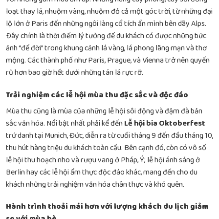
loạt thay lá, nhuộm vàng, nhuộm đỏ cả một góc trời, từ những đại
lộ lớn ở Paris đến những ngôi làng cổ tích ẩn mình bên dãy Alps.
Đây chính là thời điểm lý tưởng để du khách có được những bức
ảnh “để đời” trong khung cảnh lá vàng, lá phong lãng mạn và thơ
mộng. Các thành phố như Paris, Prague, và Vienna trở nên quyến
rũ hơn bao giờ hết dưới những tán lá rực rỡ.
Trải nghiệm các lễ hội mùa thu đặc sắc và độc đáo
Mùa thu cũng là mùa của những lễ hội sôi động và đậm đà bản
sắc văn hóa. Nổi bật nhất phải kể đến
Lễ hội bia Oktoberfest
trứ danh tại Munich, Đức, diễn ra từ cuối tháng 9 đến đầu tháng 10,
thu hút hàng triệu du khách toàn cầu. Bên cạnh đó, còn có vô số
lễ hội thu hoạch nho và rượu vang ở Pháp, Ý; lễ hội ánh sáng ở
Berlin hay các lễ hội ẩm thực độc đáo khác, mang đến cho du
khách những trải nghiệm văn hóa chân thực và khó quên.
Hành trình thoải mái hơn với lượng khách du lịch giảm
so với mùa hè