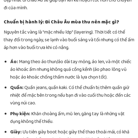
đẹp nhất đi châu Âu
sẽ giúp bạn lên kế hoạch tốt hơn cho chuyến
đi của mình.
Chuẩn bị hành lý: Đi Châu Âu mùa thu nên mặc gì?
Nguyên tắc vàng là “mặc nhiều lớp” (layering). Thời tiết có thể
thay đổi trong ngày, se lạnh vào buổi sáng và tối nhưng có thể ấm
áp hơn vào buổi trưa khi có nắng.
Áo:
Mang theo áo thun/áo dài tay mỏng, áo len, và một chiếc
áo khoác ấm nhưng không quá cồng kềnh (áo phao lông vũ
hoặc áo khoác chống thấm nước là lựa chọn tốt).
Quần:
Quần jeans, quần kaki. Có thể chuẩn bị thêm quần giữ
nhiệt để mặc bên trong nếu bạn đi vào cuối thu hoặc đến các
vùng núi cao.
Phụ kiện:
Khăn choàng ấm, mũ len, găng tay là những vật
dụng không thể thiếu.
Giày:
Ưu tiên giày boot hoặc giày thể thao thoải mái, có khả