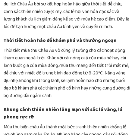
du lịch Châu Âu bởi sự kết hợp hoàn hảo giữa thời tiết dễ chịu,
cảnh sắc thiên nhiên tuyệt mỹ, các lễ hội văn hóa đặc sắc và
lượng khách du lịch giảm đáng kể so với mùa hè cao điểm. Đây là
lúc để tận hưởng một châu Âu bình yên và quyến rũ hơn.
Thời tiết hoàn hảo để khám phá và thưởng ngoạn
Thời tiết mùa thu Châu Âu vô cùng lý tưởng cho các hoạt động
tham quan ngoài trời. Khác với cái nóng oi ả của mùa hè hay cái
lạnh buốt giá của mùa đông, mùa thu mang đến tiết trời mát mẻ,
dễ chịu với nhiệt độ trung bình dao động từ 8-20°C. Nắng vàng
dịu nhẹ, không khí trong lành, se lạnh hoàn hảo cho những buổi
dạo bộ khám phá các thành phố cổ kính hay những cung đường đi
bộ đường dài ngắm cảnh.
Khung cảnh thiên nhiên lãng mạn với sắc lá vàng, lá
phong rực rỡ
Mùa thu biến châu Âu thành một bức tranh thiên nhiên khổng lồ
với những gam màu ấm áp. Những hàng cây phong, cây sồi đồng