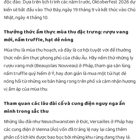
độc đáo. Dựa trên lịch trình các năm trước, Oktoberfest 2026 dự
kiến sẽ bắt đầu vào Thứ Bảy, ngày 19 tháng 9 và kết thúc vào Chủ
Nhật, ngày 4 tháng 10.
Thưởng thức ẩm thực mùa thu đặc trưng: rượu vang
mới, nấm truffle, hạt dẻ nóng
Mùa thu là mùa thu hoạch, và đây là cơ hội tuyệt vời để thưởng
thức nền ẩm thực phong phú của châu Âu. Hãy nếm thử những ly
rượu vang mới (Beaujolais Nouveau) ở Pháp, tham gia săn lùng
nấm truffle quý hiếm ở Ý, hay đơn giản là mua một túi hạt dẻ
nóng hổi từ những xe bán hàng rong trên phố và cảm nhận hương
vị ấm áp của mùa thu.
Tham quan các lâu đài cổ và cung điện nguy nga ẩn
mình trong sắc thu
Những lâu đài như Neuschwanstein ở Đức, Versailles ở Pháp hay
các cung điện ở Vienna (Áo) vốn đã tráng lệ nay lại càng thêm
phần cổ tích khi được bao bọc bởi những khu rừng đang thay lá.