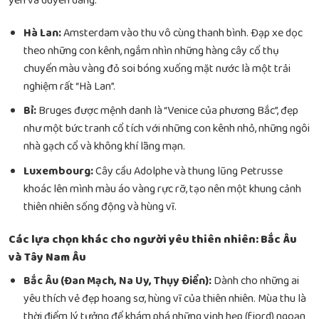
yên và duyên dáng.
Hà Lan:
Amsterdam vào thu vô cùng thanh bình. Đạp xe dọc
theo những con kênh, ngắm nhìn những hàng cây cổ thụ
chuyển màu vàng đỏ soi bóng xuống mặt nước là một trải
nghiệm rất “Hà Lan”.
Bỉ:
Bruges được mệnh danh là “Venice của phương Bắc”, đẹp
như một bức tranh cổ tích với những con kênh nhỏ, những ngôi
nhà gạch cổ và không khí lãng mạn.
Luxembourg:
Cây cầu Adolphe và thung lũng Petrusse
khoác lên mình màu áo vàng rực rỡ, tạo nên một khung cảnh
thiên nhiên sống động và hùng vĩ.
Các lựa chọn khác cho người yêu thiên nhiên: Bắc Âu
và Tây Nam Âu
Bắc Âu (Đan Mạch, Na Uy, Thụy Điển):
Dành cho những ai
yêu thích vẻ đẹp hoang sơ, hùng vĩ của thiên nhiên. Mùa thu là
thời điểm lý tưởng để khám phá những vịnh hẹp (fjord) ngoạn