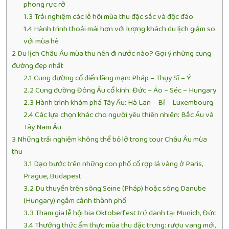
phong rực rỡ
1.3
Trải nghiệm các lễ hội mùa thu đặc sắc và độc đáo
1.4
Hành trình thoải mái hơn với lượng khách du lịch giảm so
với mùa hè
2
Du lịch Châu Âu mùa thu nên đi nước nào? Gợi ý những cung
đường đẹp nhất
2.1
Cung đường cổ điển lãng mạn: Pháp – Thụy Sĩ – Ý
2.2
Cung đường Đông Âu cổ kính: Đức – Áo – Séc – Hungary
2.3
Hành trình khám phá Tây Âu: Hà Lan – Bỉ – Luxembourg
2.4
Các lựa chọn khác cho người yêu thiên nhiên: Bắc Âu và
Tây Nam Âu
3
Những trải nghiệm không thể bỏ lỡ trong tour Châu Âu mùa
thu
3.1
Dạo bước trên những con phố cổ rợp lá vàng ở Paris,
Prague, Budapest
3.2
Du thuyền trên sông Seine (Pháp) hoặc sông Danube
(Hungary) ngắm cảnh thành phố
3.3
Tham gia lễ hội bia Oktoberfest trứ danh tại Munich, Đức
3.4
Thưởng thức ẩm thực mùa thu đặc trưng: rượu vang mới,