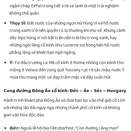
ngắm tháp Eiffel trong tiết trời se lạnh là một trải nghiệm
không thể quên.
Thụy Sĩ:
Đất nước của những ngọn núi hùng vĩ và hồ nước
trong xanh trở nên quyến rũ lạ thường khi thu về. Khung cảnh
dãy Alps hùng vĩ nổi bật trên nền trời thu trong xanh, hay
những ngôi làng cổ kính như Lucerne soi bóng bên hồ nước
phẳng lặng sẽ khiến bạn ngỡ ngàng.
Ý:
Từ đấu trường La Mã cổ kính ở Rome, những con kênh thơ
mộng ở Venice đến vùng quê Tuscany rực rỡ sắc màu, nước Ý
mùa thu mang một vẻ đẹp trầm mặc và đầy cuốn hút.
Cung đường Đông Âu cổ kính: Đức – Áo – Séc – Hungary
Hành trình khám phá Đông Âu sẽ đưa bạn lạc vào thế giới cổ tích
với những lâu đài nguy nga, những thành phố cổ kính và không
gian văn hóa độc đáo.
Đức:
Ngoài lễ hội bia Oktoberfest, “Con đường Lãng mạn”