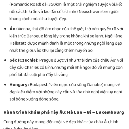
(Romantic Road) dài 350km là một trải nghiệm tuyệt vời, kết
nối các thị trấn và lâu đài cổ tích như Neuschwanstein giữa
khung cảnh mùa thu tuyệt đẹp.
Áo:
Vienna, thủ đô âm nhạc của thế giới, trở nên quyến rũ với
kiến trúc Baroque lộng lẫy trong không khí se lạnh. Ngôi làng
Hallstatt được mệnh danh là một trong những ngôi làng đẹp
nhất thế giới, vào thu lại càng thêm huyền ảo.
Séc (Czechia):
Prague được ví như “trái tim của châu Âu” với
cây cầu Charles cổ kính, những mái nhà ngói đỏ và những con
phố lát đá cuội phủ đầy lá vàng.
Hungary:
Budapest, “viên ngọc của sông Danube”, mang vẻ
đẹp kiều diễm với những cây cầu và tòa nhà nghị viện uy nghi
soi bóng xuống dòng sông.
Hành trình khám phá Tây Âu: Hà Lan – Bỉ – Luxembourg
Cung đường này mang đến một vẻ đẹp khác của châu Âu, bình