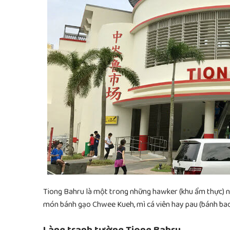
Tiong Bahru là một trong những hawker (khu ẩm thực) n
món bánh gạo Chwee Kueh, mì cá viên hay pau (bánh bao
Làng tranh tường Tiong Bahru