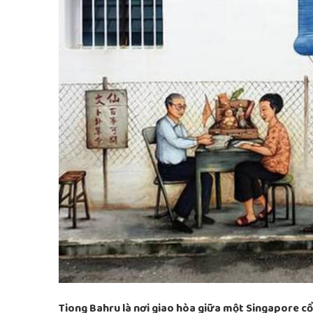
Tiong Bahru là nơi giao hòa giữa một Singapore cổ 