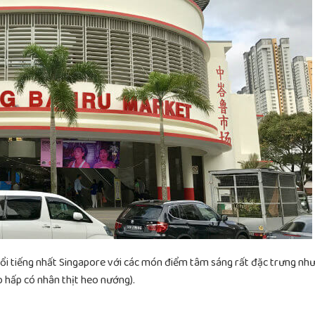
ổi tiếng nhất Singapore với các món điểm tâm sáng rất đặc trưng nh
 hấp có nhân thịt heo nướng).