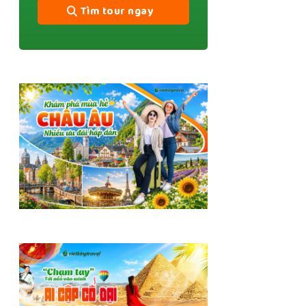
Tìm tour ngay