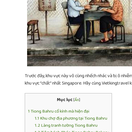
Trước đây, khu vực này vô cùng nhếch nhác và bị ô nhiễ
khu vực “chất” nhất Singapore. Hãy cùng Vietkingtravel
Mục lục
[
Ẩn
]
1
Tiong Bahru cổ kính mà hiện đại
1.1
Khu chợ địa phương tại Tiong Bahru
1.2
Làng tranh tường Tiong Bahru