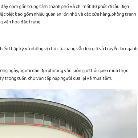
nơi đây nằm gần trung tâm thành phố và chỉ mất 30 phút đi tàu điện
ặc biệt bao gồm nhiều quán ăn lớn nhỏ và các cửa hàng, phòng tranh
g văn hóa đặc trưng.
hiều thập kỷ và những vị chủ cửa hàng vẫn lưu giữ và truyền lại ngành
ừng ngày, người dân địa phương vẫn luôn giữ thói quen mua thực
y trong tuần, chợ vẫn tấp nập người qua lại và mua sắm.