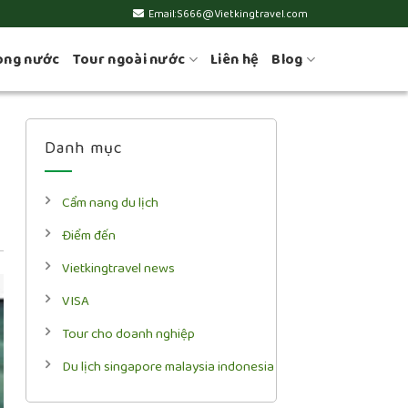
Email:S666@Vietkingtravel.com
ong nước
Tour ngoài nước
Liên hệ
Blog
Danh mục
Cẩm nang du lịch
Điểm đến
Vietkingtravel news
VISA
Tour cho doanh nghiệp
Du lịch singapore malaysia indonesia