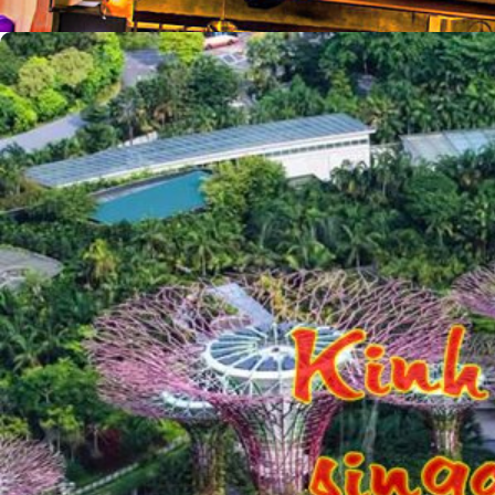
5 Quy Tắc Vàng Khi Đi Vatican Mặc Gì Cho...
admin
29/12/2025
Những nơi phải ăn ở Singapore 2019 “Không ăn phí...
admin
20/08/2019