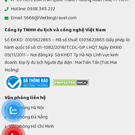
Hotline: 0938.345.222
Email: S666@Vietkingtravel.com
Công ty TNHH du lịch và công nghệ Việt Nam
Số ĐKKD : 0105622865 – Mã số thuế: 0105622865 Giấy phép lữ
hành quốc tế số: 01-1082/2018/TCDL-GP LHQT Ngày ĐKKĐ :
09/11/2011 – Nơi đăng ký: Sở KHĐT Tp Hà Nội Lĩnh vực kinh
doanh: Đại lý du lịch Người đại diện : Mai Tiến Tần (Tức Mai
Hoàng)
Văn phòng liên hệ
Văn phòng Hà Nội
Văn phòng Đà Nẵng
Văn phòng Hồ Chí Minh