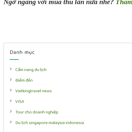
Ngỡ ngàng với mùa thu lần nữa nhé?
Tham 
Danh mục
Cẩm nang du lịch
Điểm đến
Vietkingtravel news
VISA
Tour cho doanh nghiệp
Du lịch singapore malaysia indonesia