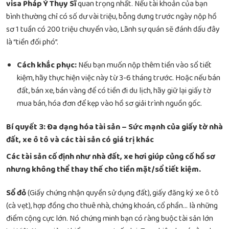
visa Pháp Ý Thụy Sĩ
quan trọng nhất. Nếu tài khoản của bạn
bình thường chỉ có số dư vài triệu, bỗng dưng trước ngày nộp hồ
sơ 1 tuần có 200 triệu chuyển vào, Lãnh sự quán sẽ đánh dấu đây
là “tiền đối phó”.
Cách khắc phục:
Nếu bạn muốn nộp thêm tiền vào sổ tiết
kiệm, hãy thực hiện việc này từ 3-6 tháng trước. Hoặc nếu bán
đất, bán xe, bán vàng để có tiền đi du lịch, hãy giữ lại giấy tờ
mua bán, hóa đơn để kẹp vào hồ sơ giải trình nguồn gốc.
Bí quyết 3: Đa dạng hóa tài sản – Sức mạnh của giấy tờ nhà
đất, xe ô tô và các tài sản có giá trị khác
Các tài sản cố định như nhà đất, xe hơi giúp củng cố hồ sơ
nhưng không thể thay thế cho tiền mặt/sổ tiết kiệm.
Sổ đỏ
(Giấy chứng nhận quyền sử dụng đất), giấy đăng ký xe ô tô
(cà vẹt), hợp đồng cho thuê nhà, chứng khoán, cổ phần… là những
điểm cộng cực lớn. Nó chứng minh bạn có ràng buộc tài sản lớn