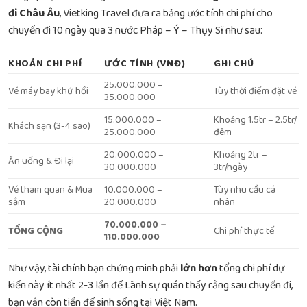
đi Châu Âu
, Vietking Travel đưa ra bảng ước tính chi phí cho
chuyến đi 10 ngày qua 3 nước Pháp – Ý – Thụy Sĩ như sau:
KHOẢN CHI PHÍ
ƯỚC TÍNH (VNĐ)
GHI CHÚ
25.000.000 –
Vé máy bay khứ hồi
Tùy thời điểm đặt vé
35.000.000
15.000.000 –
Khoảng 1.5tr – 2.5tr/
Khách sạn (3-4 sao)
25.000.000
đêm
20.000.000 –
Khoảng 2tr –
Ăn uống & Đi lại
30.000.000
3tr/ngày
Vé tham quan & Mua
10.000.000 –
Tùy nhu cầu cá
sắm
20.000.000
nhân
70.000.000 –
TỔNG CỘNG
Chi phí thực tế
110.000.000
Như vậy, tài chính bạn chứng minh phải
lớn hơn
tổng chi phí dự
kiến này ít nhất 2-3 lần để Lãnh sự quán thấy rằng sau chuyến đi,
bạn vẫn còn tiền để sinh sống tại Việt Nam.