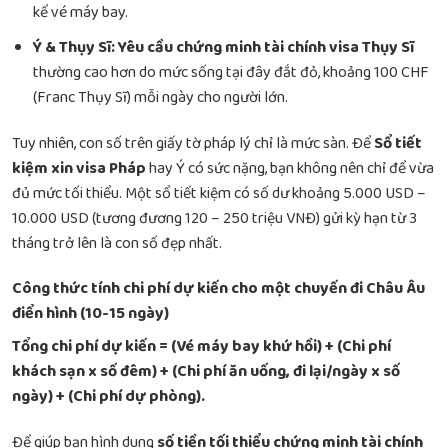
kể vé máy bay.
Ý & Thụy Sĩ:
Yêu cầu chứng minh tài chính visa Thụy Sĩ
thường cao hơn do mức sống tại đây đắt đỏ, khoảng 100 CHF
(Franc Thụy Sĩ) mỗi ngày cho người lớn.
Tuy nhiên, con số trên giấy tờ pháp lý chỉ là mức sàn. Để
Sổ tiết
kiệm xin visa Pháp
hay Ý có sức nặng, bạn không nên chỉ để vừa
đủ mức tối thiểu. Một sổ tiết kiệm có số dư khoảng 5.000 USD –
10.000 USD (tương đương 120 – 250 triệu VNĐ) gửi kỳ hạn từ 3
tháng trở lên là con số đẹp nhất.
Công thức tính chi phí dự kiến cho một chuyến đi Châu Âu
điển hình (10-15 ngày)
Tổng chi phí dự kiến = (Vé máy bay khứ hồi) + (Chi phí
khách sạn x số đêm) + (Chi phí ăn uống, đi lại/ngày x số
ngày) + (Chi phí dự phòng).
Để giúp bạn hình dung
số tiền tối thiểu chứng minh tài chính