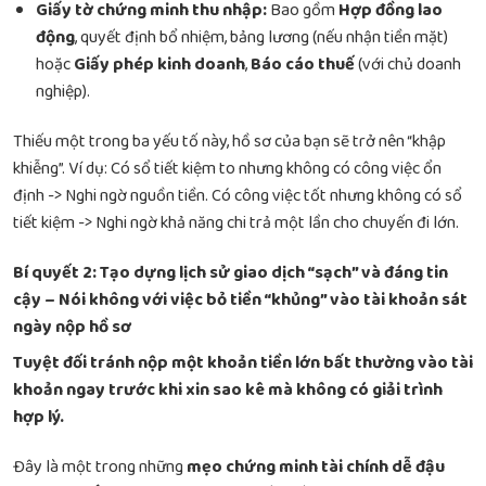
Giấy tờ chứng minh thu nhập:
Bao gồm
Hợp đồng lao
động
, quyết định bổ nhiệm, bảng lương (nếu nhận tiền mặt)
hoặc
Giấy phép kinh doanh
,
Báo cáo thuế
(với chủ doanh
nghiệp).
Thiếu một trong ba yếu tố này, hồ sơ của bạn sẽ trở nên “khập
khiễng”. Ví dụ: Có sổ tiết kiệm to nhưng không có công việc ổn
định -> Nghi ngờ nguồn tiền. Có công việc tốt nhưng không có sổ
tiết kiệm -> Nghi ngờ khả năng chi trả một lần cho chuyến đi lớn.
Bí quyết 2: Tạo dựng lịch sử giao dịch “sạch” và đáng tin
cậy – Nói không với việc bỏ tiền “khủng” vào tài khoản sát
ngày nộp hồ sơ
Tuyệt đối tránh nộp một khoản tiền lớn bất thường vào tài
khoản ngay trước khi xin sao kê mà không có giải trình
hợp lý.
Đây là một trong những
mẹo chứng minh tài chính dễ đậu