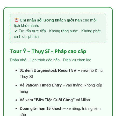
Chỉ nhận số lượng khách giới hạn
cho mỗi
lịch khởi hành.
✔ Tư vấn trực tiếp · Không ràng buộc · Không phát
sinh chi phí ẩn.
Tour Ý – Thụy Sĩ – Pháp cao cấp
Đoàn nhỏ · Lịch trình độc bản · Dịch vụ chọn lọc
01 đêm Bürgenstock Resort 5★
– view hồ & núi
Thụy Sĩ
Vé Vatican Timed Entry
– vào thẳng, không xếp
hàng
Vé xem “Bữa Tiệc Cuối Cùng”
tại Milan
Đoàn giới hạn 15 khách
– xe riêng, trải nghiệm
sâu