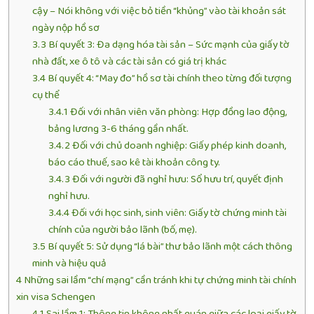
cậy – Nói không với việc bỏ tiền “khủng” vào tài khoản sát
ngày nộp hồ sơ
3.3
Bí quyết 3: Đa dạng hóa tài sản – Sức mạnh của giấy tờ
nhà đất, xe ô tô và các tài sản có giá trị khác
3.4
Bí quyết 4: “May đo” hồ sơ tài chính theo từng đối tượng
cụ thể
3.4.1
Đối với nhân viên văn phòng: Hợp đồng lao động,
bảng lương 3-6 tháng gần nhất.
3.4.2
Đối với chủ doanh nghiệp: Giấy phép kinh doanh,
báo cáo thuế, sao kê tài khoản công ty.
3.4.3
Đối với người đã nghỉ hưu: Sổ hưu trí, quyết định
nghỉ hưu.
3.4.4
Đối với học sinh, sinh viên: Giấy tờ chứng minh tài
chính của người bảo lãnh (bố, mẹ).
3.5
Bí quyết 5: Sử dụng “lá bài” thư bảo lãnh một cách thông
minh và hiệu quả
4
Những sai lầm “chí mạng” cần tránh khi tự chứng minh tài chính
xin visa Schengen
4.1
Sai lầm 1: Thông tin không nhất quán giữa các loại giấy tờ