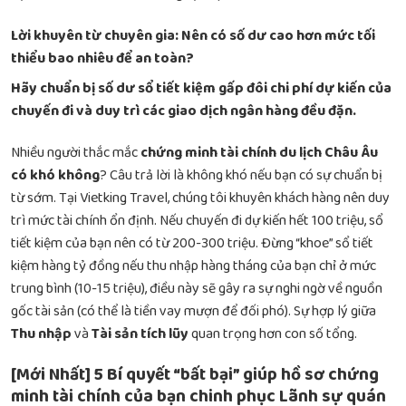
Lời khuyên từ chuyên gia: Nên có số dư cao hơn mức tối
thiểu bao nhiêu để an toàn?
Hãy chuẩn bị số dư sổ tiết kiệm gấp đôi chi phí dự kiến của
chuyến đi và duy trì các giao dịch ngân hàng đều đặn.
Nhiều người thắc mắc
chứng minh tài chính du lịch Châu Âu
có khó không
? Câu trả lời là không khó nếu bạn có sự chuẩn bị
từ sớm. Tại Vietking Travel, chúng tôi khuyên khách hàng nên duy
trì mức tài chính ổn định. Nếu chuyến đi dự kiến hết 100 triệu, sổ
tiết kiệm của bạn nên có từ 200-300 triệu. Đừng “khoe” sổ tiết
kiệm hàng tỷ đồng nếu thu nhập hàng tháng của bạn chỉ ở mức
trung bình (10-15 triệu), điều này sẽ gây ra sự nghi ngờ về nguồn
gốc tài sản (có thể là tiền vay mượn để đối phó). Sự hợp lý giữa
Thu nhập
và
Tài sản tích lũy
quan trọng hơn con số tổng.
[Mới Nhất] 5 Bí quyết “bất bại” giúp hồ sơ chứng
minh tài chính của bạn chinh phục Lãnh sự quán