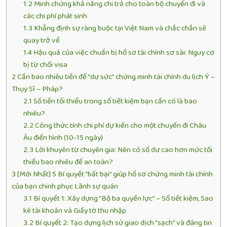
1.2
Minh chứng khả năng chi trả cho toàn bộ chuyến đi và
các chi phí phát sinh
1.3
Khẳng định sự ràng buộc tại Việt Nam và chắc chắn sẽ
quay trở về
1.4
Hậu quả của việc chuẩn bị hồ sơ tài chính sơ sài: Nguy cơ
bị từ chối visa
2
Cần bao nhiêu tiền để “dư sức” chứng minh tài chính du lịch Ý –
Thụy Sĩ – Pháp?
2.1
Số tiền tối thiểu trong sổ tiết kiệm bạn cần có là bao
nhiêu?
2.2
Công thức tính chi phí dự kiến cho một chuyến đi Châu
Âu điển hình (10-15 ngày)
2.3
Lời khuyên từ chuyên gia: Nên có số dư cao hơn mức tối
thiểu bao nhiêu để an toàn?
3
[Mới Nhất] 5 Bí quyết “bất bại” giúp hồ sơ chứng minh tài chính
của bạn chinh phục Lãnh sự quán
3.1
Bí quyết 1: Xây dựng “Bộ ba quyền lực” – Sổ tiết kiệm, Sao
kê tài khoản và Giấy tờ thu nhập
3.2
Bí quyết 2: Tạo dựng lịch sử giao dịch “sạch” và đáng tin