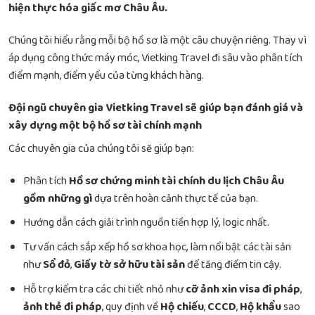
hiện thực hóa giấc mơ Châu Âu.
Chúng tôi hiểu rằng mỗi bộ hồ sơ là một câu chuyện riêng. Thay vì
áp dụng công thức máy móc, Vietking Travel đi sâu vào phân tích
điểm mạnh, điểm yếu của từng khách hàng.
Đội ngũ chuyên gia Vietking Travel sẽ giúp bạn đánh giá và
xây dựng một bộ hồ sơ tài chính mạnh
Các chuyên gia của chúng tôi sẽ giúp bạn:
Phân tích
Hồ sơ chứng minh tài chính du lịch Châu Âu
gồm những gì
dựa trên hoàn cảnh thực tế của bạn.
Hướng dẫn cách giải trình nguồn tiền hợp lý, logic nhất.
Tư vấn cách sắp xếp hồ sơ khoa học, làm nổi bật các tài sản
như
Sổ đỏ
,
Giấy tờ sở hữu tài sản
để tăng điểm tin cậy.
Hỗ trợ kiểm tra các chi tiết nhỏ như
cỡ ảnh xin visa đi pháp
,
ảnh thẻ đi pháp
, quy định về
Hộ chiếu
,
CCCD
,
Hộ khẩu
sao