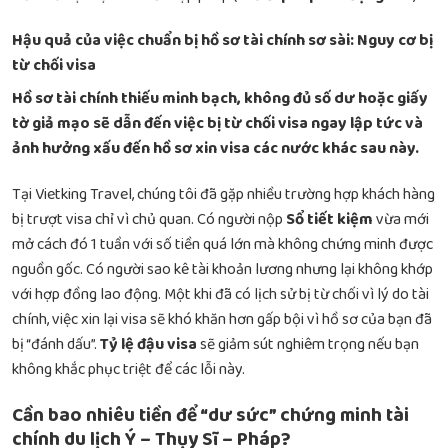
Hậu quả của việc chuẩn bị hồ sơ tài chính sơ sài: Nguy cơ bị
từ chối visa
Hồ sơ tài chính thiếu minh bạch, không đủ số dư hoặc giấy
tờ giả mạo sẽ dẫn đến việc bị từ chối visa ngay lập tức và
ảnh hưởng xấu đến hồ sơ xin visa các nước khác sau này.
Tại Vietking Travel, chúng tôi đã gặp nhiều trường hợp khách hàng
bị trượt visa chỉ vì chủ quan. Có người nộp
Sổ tiết kiệm
vừa mới
mở cách đó 1 tuần với số tiền quá lớn mà không chứng minh được
nguồn gốc. Có người sao kê tài khoản lương nhưng lại không khớp
với hợp đồng lao động. Một khi đã có lịch sử bị từ chối vì lý do tài
chính, việc xin lại visa sẽ khó khăn hơn gấp bội vì hồ sơ của bạn đã
bị “đánh dấu”.
Tỷ lệ đậu visa
sẽ giảm sút nghiêm trọng nếu bạn
không khắc phục triệt để các lỗi này.
Cần bao nhiêu tiền để “dư sức” chứng minh tài
chính du lịch Ý – Thụy Sĩ – Pháp?