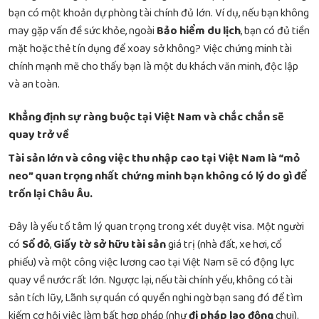
bạn có một khoản dự phòng tài chính đủ lớn. Ví dụ, nếu bạn không
may gặp vấn đề sức khỏe, ngoài
Bảo hiểm du lịch
, bạn có đủ tiền
mặt hoặc thẻ tín dụng để xoay sở không? Việc chứng minh tài
chính mạnh mẽ cho thấy bạn là một du khách văn minh, độc lập
và an toàn.
Khẳng định sự ràng buộc tại Việt Nam và chắc chắn sẽ
quay trở về
Tài sản lớn và công việc thu nhập cao tại Việt Nam là “mỏ
neo” quan trọng nhất chứng minh bạn không có lý do gì để
trốn lại Châu Âu.
Đây là yếu tố tâm lý quan trọng trong xét duyệt visa. Một người
có
Sổ đỏ
,
Giấy tờ sở hữu tài sản
giá trị (nhà đất, xe hơi, cổ
phiếu) và một công việc lương cao tại Việt Nam sẽ có động lực
quay về nước rất lớn. Ngược lại, nếu tài chính yếu, không có tài
sản tích lũy, Lãnh sự quán có quyền nghi ngờ bạn sang đó để tìm
kiếm cơ hội việc làm bất hợp pháp (như
đi pháp lao động
chui).