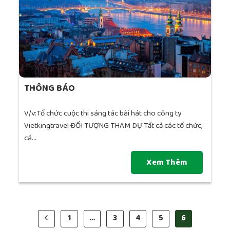
THÔNG BÁO
V/v:Tổ chức cuộc thi sáng tác bài hát cho công ty
Vietkingtravel ĐỐI TƯỢNG THAM DỰ Tất cả các tổ chức,
cá...
Xem Thêm
1
…
3
4
5
6