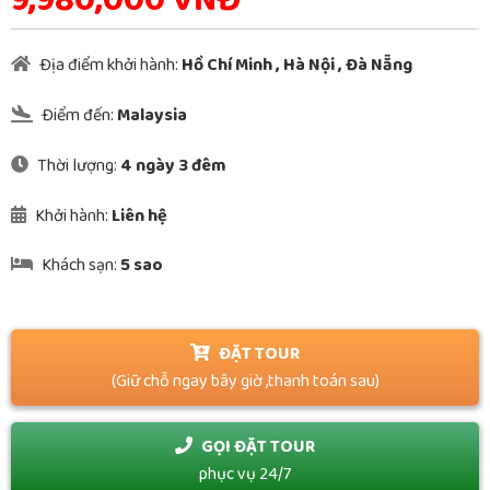
9,980,000 VNĐ
Địa điểm khởi hành:
Hồ Chí Minh
,
Hà Nội
,
Đà Nẵng
Điểm đến:
Malaysia
Thời lượng:
4 ngày 3 đêm
Khởi hành:
Liên hệ
Khách sạn:
5 sao
ĐẶT TOUR
(Giữ chỗ ngay bây giờ ,thanh toán sau)
GỌI ĐẶT TOUR
phục vụ 24/7