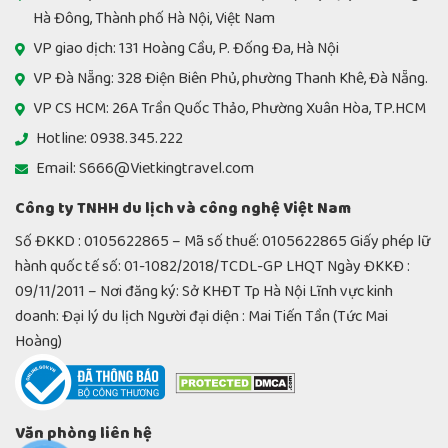
Hà Đông, Thành phố Hà Nội, Việt Nam
VP giao dịch: 131 Hoàng Cầu, P. Đống Đa, Hà Nội
VP Đà Nẵng: 328 Điện Biên Phủ, phường Thanh Khê, Đà Nẵng.
VP CS HCM: 26A Trần Quốc Thảo, Phường Xuân Hòa, TP.HCM
Hotline: 0938.345.222
Email: S666@Vietkingtravel.com
Công ty TNHH du lịch và công nghệ Việt Nam
Số ĐKKD : 0105622865 – Mã số thuế: 0105622865 Giấy phép lữ
hành quốc tế số: 01-1082/2018/TCDL-GP LHQT Ngày ĐKKĐ :
09/11/2011 – Nơi đăng ký: Sở KHĐT Tp Hà Nội Lĩnh vực kinh
doanh: Đại lý du lịch Người đại diện : Mai Tiến Tần (Tức Mai
Hoàng)
Văn phòng liên hệ