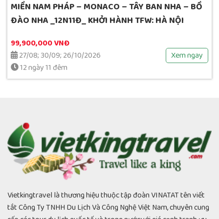
MIỀN NAM PHÁP – MONACO – TÂY BAN NHA – BỒ
ĐÀO NHA _12N11Đ_ KHỞI HÀNH TFW: HÀ NỘI
99,900,000 VNĐ
27/08; 30/09; 26/10/2026
Xem ngay
12 ngày 11 đêm
Vietkingtravel là thương hiệu thuộc tập đoàn VINATAT tên viết
tắt Công Ty TNHH Du Lịch Và Công Nghệ Việt Nam, chuyên cung