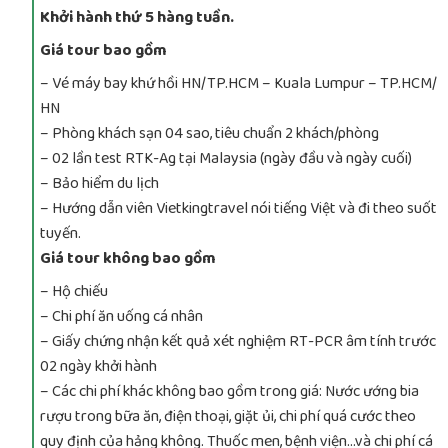
Khởi hành thứ 5 hàng tuần.
Giá tour bao gồm
– Vé máy bay khứ hồi HN/TP.HCM – Kuala Lumpur – TP.HCM/
HN
– Phòng khách sạn 04 sao, tiêu chuẩn 2 khách/phòng
– 02 lần test RTK-Ag tại Malaysia (ngày đầu và ngày cuối)
– Bảo hiểm du lịch
– Hướng dẫn viên Vietkingtravel nói tiếng Việt và đi theo suốt
tuyến.
Giá tour không bao gồm
– Hộ chiếu
– Chi phí ăn uống cá nhân
– Giấy chứng nhận kết quả xét nghiệm RT-PCR âm tính trước
02 ngày khởi hành
– Các chi phí khác không bao gồm trong giá: Nước ướng bia
rượu trong bữa ăn, điện thoại, giặt ủi, chi phí quá cước theo
quy định của hảng không. Thuốc men, bệnh viện…và chi phí cá