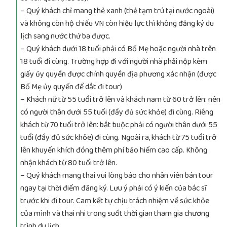
– Quý khách chỉ mang thẻ xanh (thẻ tạm trú tại nước ngoài)
và không còn hộ chiếu VN còn hiệu lực thì không đăng ký du
lịch sang nước thứ ba được.
– Quý khách dưới 18 tuổi phải có Bố Mẹ hoặc người nhà trên
18 tuổi đi cùng. Trường hợp đi với người nhà phải nộp kèm
giấy ủy quyền được chính quyền địa phương xác nhận (được
Bố Mẹ ủy quyến để dắt đi tour)
– Khách nữ từ 55 tuổi trở lên và khách nam từ 60 trở lên: nên
có người thân dưới 55 tuổi (đầy đủ sức khỏe) đi cùng. Riêng
khách từ 70 tuổi trở lên: bắt buộc phải có người thân dưới 55
tuổi (đầy đủ sức khỏe) đi cùng. Ngoài ra, khách từ 75 tuổi trở
lên khuyến khích đóng thêm phí bảo hiểm cao cấp. Không
nhận khách từ 80 tuổi trở lên.
– Quý khách mang thai vui lòng báo cho nhân viên bán tour
ngay tại thời điểm đăng ký. Lưu ý phải có ý kiến của bác sĩ
trước khi đi tour. Cam kết tự chịu trách nhiệm về sức khỏe
của mình và thai nhi trong suốt thời gian tham gia chương
trình du lịch.