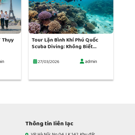
Ý Thụy
Tour Lặn Bình Khí Phú Quốc
Scuba Diving: Không Biết...
in
admin
27/03/2026
Thông tin liên lạc
VP Hà Nội: No 04, LK 142, Khu đất