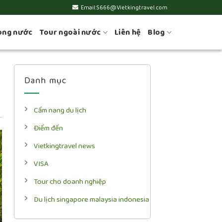
Email:S666@Vietkingtravel.com
ong nước
Tour ngoài nước
Liên hệ
Blog
Danh mục
Cẩm nang du lịch
Điểm đến
Vietkingtravel news
VISA
Tour cho doanh nghiệp
Du lịch singapore malaysia indonesia