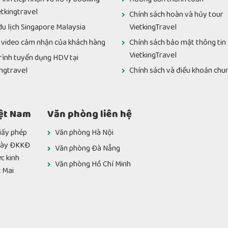
etkingtravel
Chính sách hoàn và hủy tour
du lịch Singapore Malaysia
VietkingTravel
 video cảm nhận của khách hàng
Chính sách bảo mật thông tin
VietkingTravel
rình tuyển dụng HDV tại
ingtravel
Chính sách và điều khoản chu
iệt Nam
Văn phòng liên hệ
́y phép
Văn phòng Hà Nội
Ngày ĐKKĐ
Văn phòng Đà Nẵng
c kinh
Văn phòng Hồ Chí Minh
c Mai