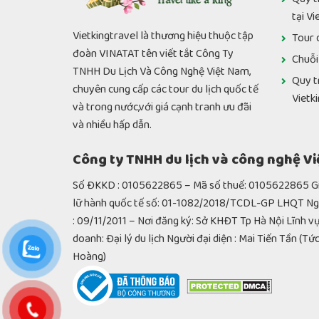
tại Vi
Vietkingtravel là thương hiệu thuộc tập
Tour 
đoàn VINATAT tên viết tắt Công Ty
Chuỗi
TNHH Du Lịch Và Công Nghệ Việt Nam,
Quy t
chuyên cung cấp các tour du lịch quốc tế
Vietk
và trong nước,với giá cạnh tranh ưu đãi
và nhiều hấp dẫn.
Công ty TNHH du lịch và công nghệ V
Số ĐKKD : 0105622865 – Mã số thuế: 0105622865 Giâ
lữ hành quốc tế số: 01-1082/2018/TCDL-GP LHQT 
: 09/11/2011 – Nơi đăng ký: Sở KHĐT Tp Hà Nội Lĩnh vự
doanh: Đại lý du lịch Người đại diện : Mai Tiến Tần (Tứ
Hoàng)