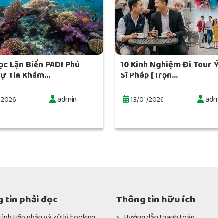
ọc Lặn Biển PADI Phú
10 Kinh Nghiệm Đi Tour 
ự Tin Khám...
Sĩ Pháp [Trọn...
admin
adm
/2026
13/01/2026
 tin phải đọc
Thông tin hữu ích
rình tiếp nhận và xử lý booking
Hướng dẫn thanh toán