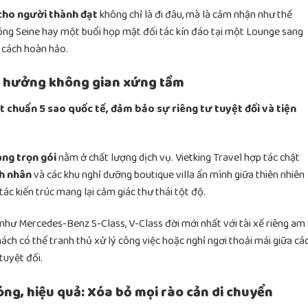
 cho người thành đạt
không chỉ là đi đâu, mà là cảm nhận như thế
ng Seine hay một buổi họp mặt đối tác kín đáo tại một Lounge sang
 cách hoàn hảo.
ận hưởng không gian xứng tầm
t chuẩn 5 sao quốc tế, đảm bảo sự riêng tư tuyệt đối và tiện
ang trọn gói
nằm ở chất lượng dịch vụ. Vietking Travel hợp tác chặt
h nhân
và các khu nghỉ dưỡng boutique villa ẩn mình giữa thiên nhiên
tác kiến trúc mang lại cảm giác thư thái tột độ.
 như Mercedes-Benz S-Class, V-Class đời mới nhất với tài xế riêng am
khách có thể tranh thủ xử lý công việc hoặc nghỉ ngơi thoải mái giữa cá
tuyệt đối.
ng, hiệu quả: Xóa bỏ mọi rào cản di chuyển