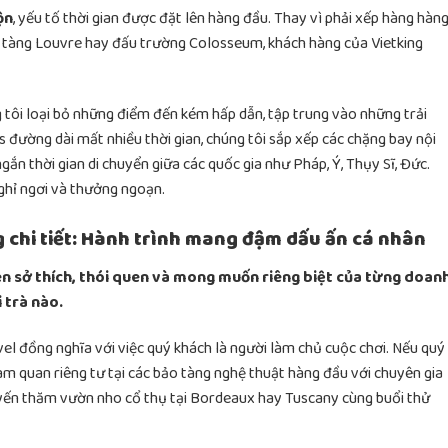
ộn
, yếu tố thời gian được đặt lên hàng đầu. Thay vì phải xếp hàng hàn
ảo tàng Louvre hay đấu trường Colosseum, khách hàng của Vietking
 tôi loại bỏ những điểm đến kém hấp dẫn, tập trung vào những trải
us đường dài mất nhiều thời gian, chúng tôi sắp xếp các chặng bay nội
ắn thời gian di chuyển giữa các quốc gia như Pháp, Ý, Thụy Sĩ, Đức.
ghỉ ngơi và thưởng ngoạn.
 chi tiết: Hành trình mang đậm dấu ấn cá nhân
rên sở thích, thói quen và mong muốn riêng biệt của từng doan
 trà nào.
vel đồng nghĩa với việc quý khách là người làm chủ cuộc chơi. Nếu quý
ham quan riêng tư tại các bảo tàng nghệ thuật hàng đầu với chuyên gia
ến thăm vườn nho cổ thụ tại Bordeaux hay Tuscany cùng buổi thử