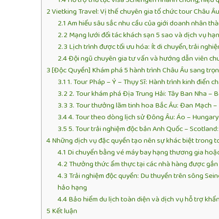
2
Vietking Travel: Vị thế chuyên gia tổ chức tour Châu 
2.1
Am hiểu sâu sắc nhu cầu của giới doanh nhân thà
2.2
Mạng lưới đối tác khách sạn 5 sao và dịch vụ hạ
2.3
Lịch trình được tối ưu hóa: Ít di chuyển, trải ngh
2.4
Đội ngũ chuyên gia tư vấn và hướng dẫn viên chu
3
[Độc Quyền] Khám phá 5 hành trình Châu Âu sang trọ
3.1
1. Tour Pháp – Ý – Thụy Sĩ: Hành trình kinh điển c
3.2
2. Tour khám phá Địa Trung Hải: Tây Ban Nha – 
3.3
3. Tour thưởng lãm tinh hoa Bắc Âu: Đan Mạch – 
3.4
4. Tour theo dòng lịch sử Đông Âu: Áo – Hungary –
3.5
5. Tour trải nghiệm độc bản Anh Quốc – Scotland: 
4
Những dịch vụ đặc quyền tạo nên sự khác biệt trong t
4.1
Di chuyển bằng vé máy bay hạng thương gia hoặc
4.2
Thưởng thức ẩm thực tại các nhà hàng được gắn 
4.3
Trải nghiệm độc quyền: Du thuyền trên sông Sein
hảo hạng
4.4
Bảo hiểm du lịch toàn diện và dịch vụ hỗ trợ khẩ
5
Kết luận