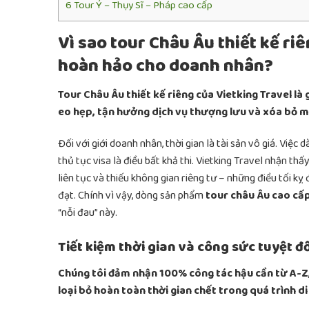
6
Tour Ý – Thụy Sĩ – Pháp cao cấp
Vì sao tour Châu Âu thiết kế ri
hoàn hảo cho doanh nhân?
Tour Châu Âu thiết kế riêng của Vietking Travel là
eo hẹp, tận hưởng dịch vụ thượng lưu và xóa bỏ mọ
Đối với giới doanh nhân, thời gian là tài sản vô giá. Việc
thủ tục visa là điều bất khả thi. Vietking Travel nhận thấy
liên tục và thiếu không gian riêng tư – những điều tối k
đạt. Chính vì vậy, dòng sản phẩm
tour châu Âu cao cấ
“nỗi đau” này.
Tiết kiệm thời gian và công sức tuyệt đ
Chúng tôi đảm nhận 100% công tác hậu cần từ A-Z,
loại bỏ hoàn toàn thời gian chết trong quá trình d