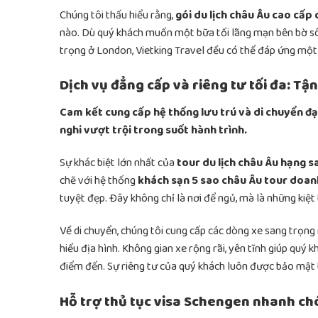
Chúng tôi thấu hiểu rằng,
gói du lịch châu Âu cao cấp
nào. Dù quý khách muốn một bữa tối lãng mạn bên bờ sô
trọng ở London, Vietking Travel đều có thể đáp ứng một
Dịch vụ đẳng cấp và riêng tư tối đa: T
Cam kết cung cấp hệ thống lưu trú và di chuyển đạ
nghi vượt trội trong suốt hành trình.
Sự khác biệt lớn nhất của
tour du lịch châu Âu hạng s
chẽ với hệ thống
khách sạn 5 sao châu Âu tour doan
tuyệt đẹp. Đây không chỉ là nơi để ngủ, mà là những kiệt 
Về di chuyển, chúng tôi cung cấp các dòng xe sang trọng
hiểu địa hình. Không gian xe rộng rãi, yên tĩnh giúp quý 
điểm đến. Sự riêng tư của quý khách luôn được bảo mật 
Hỗ trợ thủ tục visa Schengen nhanh chó