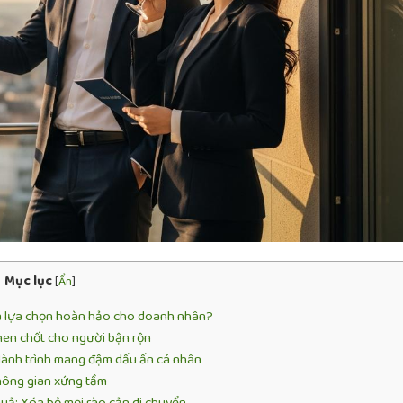
Mục lục
[
Ẩn
]
 là lựa chọn hoàn hảo cho doanh nhân?
then chốt cho người bận rộn
 Hành trình mang đậm dấu ấn cá nhân
không gian xứng tầm
uả: Xóa bỏ mọi rào cản di chuyển