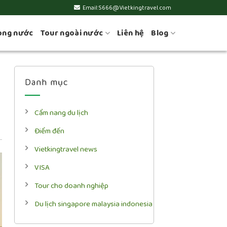
Email:S666@Vietkingtravel.com
ong nước
Tour ngoài nước
Liên hệ
Blog
Danh mục
Cẩm nang du lịch
Điểm đến
Vietkingtravel news
VISA
Tour cho doanh nghiệp
Du lịch singapore malaysia indonesia