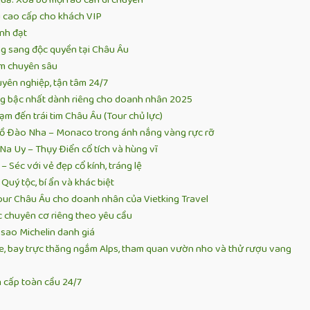
Âu cao cấp cho khách VIP
nh đạt
ng sang độc quyền tại Châu Âu
iệm chuyên sâu
yên nghiệp, tận tâm 24/7
ng bậc nhất dành riêng cho doanh nhân 2025
hạm đến trái tim Châu Âu (Tour chủ lực)
Bồ Đào Nha – Monaco trong ánh nắng vàng rực rỡ
Na Uy – Thụy Điển cổ tích và hùng vĩ
 Séc với vẻ đẹp cổ kính, tráng lệ
Quý tộc, bí ẩn và khác biệt
our Châu Âu cho doanh nhân của Vietking Travel
 chuyên cơ riêng theo yêu cầu
sao Michelin danh giá
e, bay trực thăng ngắm Alps, tham quan vườn nho và thử rượu vang
n cấp toàn cầu 24/7