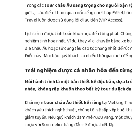
Trong các
tour châu Âu sang trọng cho người bận r
giờ tại các điểm tham quan nổi tiếng như tháp Eiffel, b
Travel luôn được sử dụng lối đi ưu tiên (VIP Access).
Lịch trình được tính toán khoa học đến từng phút. Chúng
nghiệm tinh hoa nhất. Ví dụ, thay vì di chuyển bằng xe b
địa Châu Âu hoặc sử dụng tàu cao tốc hạng nhất để rút ng
Điều này đảm bảo quý khách có nhiều thời gian hơn để n
Trải nghiệm được cá nhân hóa đến từng
Mỗi hành trình là một bản thiết kế độc bản, dựa t
nhân, không rập khuôn theo bất kỳ tour du lịch đại
Khái niệm
tour châu Âu thiết kế riêng
tại Vietking Tra
khách yêu thích nghệ thuật, chúng tôi sẽ sắp xếp buổi t
giám tuyển. Nếu quý khách đam mê rượu vang, một chuy
rượu với Sommelier hàng đầu sẽ được thiết lập.