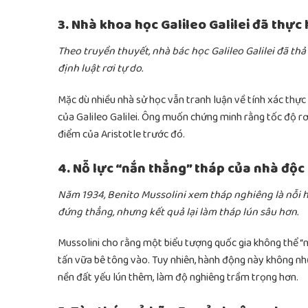
3. Nhà khoa học Galileo Galilei đã thực 
Theo truyền thuyết, nhà bác học Galileo Galilei đã t
định luật rơi tự do.
Mặc dù nhiều nhà sử học vẫn tranh luận về tính xác thực
của Galileo Galilei. Ông muốn chứng minh rằng tốc độ r
điểm của Aristotle trước đó.
4. Nỗ lực “nắn thẳng” tháp của nhà độc t
Năm 1934, Benito Mussolini xem tháp nghiêng là nỗi h
đứng thẳng, nhưng kết quả lại làm tháp lún sâu hơn.
Mussolini cho rằng một biểu tượng quốc gia không thể 
tấn vữa bê tông vào. Tuy nhiên, hành động này không n
nền đất yếu lún thêm, làm độ nghiêng trầm trọng hơn.