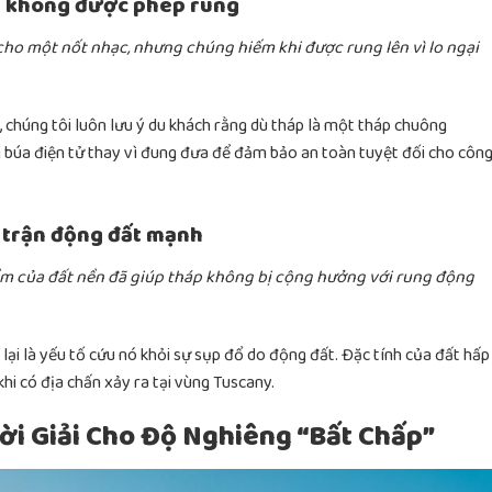
g không được phép rung
 cho một nốt nhạc, nhưng chúng hiếm khi được rung lên vì lo ngại
l, chúng tôi luôn lưu ý du khách rằng dù tháp là một tháp chuông
 búa điện tử thay vì đung đưa để đảm bảo an toàn tuyệt đối cho côn
4 trận động đất mạnh
mềm của đất nền đã giúp tháp không bị cộng hưởng với rung động
 lại là yếu tố cứu nó khỏi sự sụp đổ do động đất. Đặc tính của đất hấp
hi có địa chấn xảy ra tại vùng Tuscany.
ời Giải Cho Độ Nghiêng “Bất Chấp”