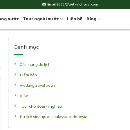
Email:S666@Vietkingtravel.com
ong nước
Tour ngoài nước
Liên hệ
Blog
Danh mục
Cẩm nang du lịch
Điểm đến
Vietkingtravel news
VISA
Tour cho doanh nghiệp
Du lịch singapore malaysia indonesia