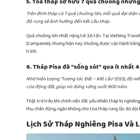
5. Tòa tháp sở hữu 7 quả chuông nhưn
Trên đỉnh tháp có 7 quả chuông lớn, mỗi quả đại diện
độ rung sẽ ảnh hưởng đến kết cấu tháp.
Quả chuông lớn nhất nặng tới 3,6 tấn. Tại Vietking Trave
(Campanile), nhưng hiện nay chuông được vận hành bằng
trình.
6. Tháp Pisa đã “sống sót” qua ít nhất 
Nhờ hiện tượng “Tương tác Đất – Kết cấu” (DSS), độ 
của động đất, giúp nó đứng vững suốt 800 năm.
Thật trớ trêu khi chính nền đất yếu khiến tháp bị nghiêng
thụ chấn động, ngăn không cho tòa tháp rung lắc dữ dội k
Lịch Sử Tháp Nghiêng Pisa Và L