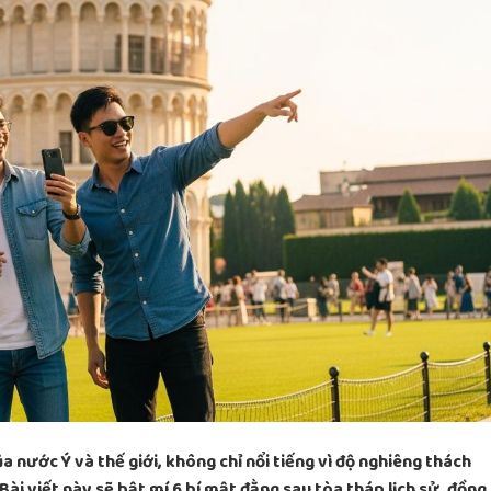
a nước Ý và thế giới, không chỉ nổi tiếng vì độ nghiêng thách
Bài viết này sẽ bật mí 6 bí mật đằng sau tòa tháp lịch sử, đồng