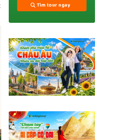
Tìm tour ngay
ố