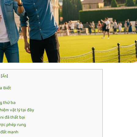
[
Ẩn
]
a Biết
g thứ ba
hiệm vật lý tại đây
ni đã thất bại
ược phép rung
g đất mạnh