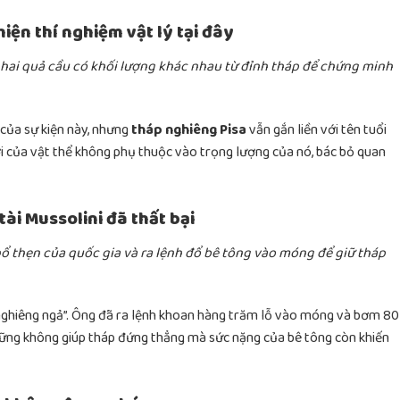
hiện thí nghiệm vật lý tại đây
hả hai quả cầu có khối lượng khác nhau từ đỉnh tháp để chứng minh
 của sự kiện này, nhưng
tháp nghiêng Pisa
vẫn gắn liền với tên tuổi
ơi của vật thể không phụ thuộc vào trọng lượng của nó, bác bỏ quan
ài Mussolini đã thất bại
ổ thẹn của quốc gia và ra lệnh đổ bê tông vào móng để giữ tháp
“nghiêng ngả”. Ông đã ra lệnh khoan hàng trăm lỗ vào móng và bơm 80
hững không giúp tháp đứng thẳng mà sức nặng của bê tông còn khiến