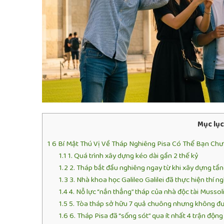
Mục lục
1
6 Bí Mật Thú Vị Về Tháp Nghiêng Pisa Có Thể Bạn Chư
1.1
1. Quá trình xây dựng kéo dài gần 2 thế kỷ
1.2
2. Tháp bắt đầu nghiêng ngay từ khi xây dựng tần
1.3
3. Nhà khoa học Galileo Galilei đã thực hiện thí ng
1.4
4. Nỗ lực “nắn thẳng” tháp của nhà độc tài Mussoli
1.5
5. Tòa tháp sở hữu 7 quả chuông nhưng không đ
1.6
6. Tháp Pisa đã “sống sót” qua ít nhất 4 trận độn