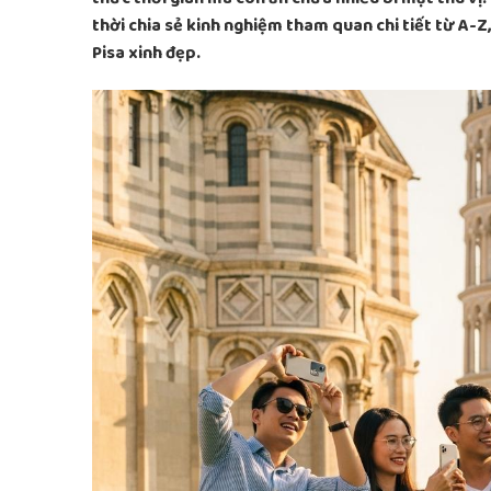
thời chia sẻ kinh nghiệm tham quan chi tiết từ A-Z
Pisa xinh đẹp.