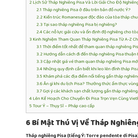
2
Lịch Sử Tháp Nghiêng Pisa Và Lời Giải Cho Độ Nghiên
2.1
Tháp nghiêng Pisa ở đâu trên bản đồ nước Ý?
2.2
Kiến trúc Romanesque độc đáo của tòa tháp ch
2.3
Tại sao tháp nghiêng Pisa bị nghiêng?
2.4
Các nỗ lực giải cứu và ổn định độ nghiêng cho tò
3
Kinh Nghiệm Tham Quan Tháp Nghiêng Pisa Từ A-Z Ch
3.1
Thời điểm tốt nhất để tham quan tháp nghiêng Pis
3.2
Hướng dẫn cách đi đến tháp nghiêng Pisa thuận t
3.3
Cập nhật giá vé tham quan tháp nghiêng Pisa mớ
3.4
Những quy định cần biết khi leo lên đỉnh tháp Pis
3.5
Khám phá các địa điểm nổi tiếng gần tháp nghiêng
3.6
Ăn gì khi du lịch Pisa? Thưởng thức ẩm thực vùn
3.7
Gợi ý các khách sạn chất lượng gần tháp nghiêng
4
Lên Kế Hoạch Cho Chuyến Đi Pisa Trọn Vẹn Cùng Vietk
5
Tour Ý – Thụy Sĩ – Pháp cao cấp
6 Bí Mật Thú Vị Về Tháp Nghiên
Tháp nghiêng Pisa (tiếng Ý: Torre pendente di Pisa