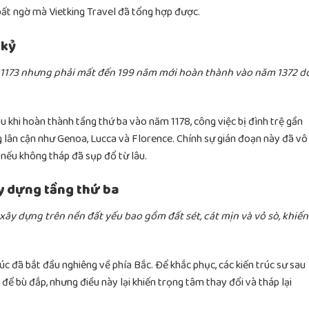
t bất ngờ mà Vietking Travel đã tổng hợp được.
 kỷ
 1173 nhưng phải mất đến 199 năm mới hoàn thành vào năm 1372 d
u khi hoàn thành tầng thứ ba vào năm 1178, công việc bị đình trệ gần
g lân cận như Genoa, Lucca và Florence. Chính sự gián đoạn này đã vô
, nếu không tháp đã sụp đổ từ lâu.
ây dựng tầng thứ ba
ây dựng trên nền đất yếu bao gồm đất sét, cát mịn và vỏ sò, khiến
úc đã bắt đầu nghiêng về phía Bắc. Để khắc phục, các kiến trúc sư sau
để bù đắp, nhưng điều này lại khiến trọng tâm thay đổi và tháp lại