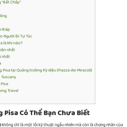
g “Bất Chấp”
uông
a tháp
o Người Đi Tự Túc
a là khi nào?
iện nhất
i nhất
a
 Pisa tại Quảng trường Kỳ diệu (Piazza dei Miracoli)
g Tuscany
 Pisa
ing Travel
g Pisa Có Thể Bạn Chưa Biết
)
không chỉ là một lỗi kỹ thuật ngẫu nhiên mà còn là chứng nhân của