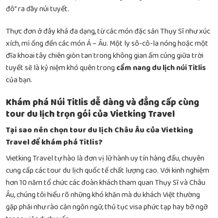
đô” ra dãy núi tuyết.
Thực đơn ở đây khá đa dạng, từ các món đặc sản Thụy Sĩ như xúc
xích, mì ống đến các món Á – Âu. Một ly sô-cô-la nóng hoặc một
đĩa khoai tây chiên giòn tan trong không gian ấm cúng giữa trời
tuyết sẽ là kỷ niệm khó quên trong
cẩm nang du lịch núi Titlis
của bạn.
Khám phá Núi Titlis dễ dàng và đẳng cấp cùng
tour du lịch trọn gói của Vietking Travel
Tại sao nên chọn tour du lịch Châu Âu của Vietking
Travel để khám phá Titlis?
Vietking Travel tự hào là đơn vị lữ hành uy tín hàng đầu, chuyên
cung cấp các tour du lịch quốc tế chất lượng cao. Với kinh nghiệm
hơn 10 năm tổ chức các đoàn khách tham quan Thụy Sĩ và Châu
Âu, chúng tôi hiểu rõ những khó khăn mà du khách Việt thường
gặp phải như rào cản ngôn ngữ, thủ tục visa phức tạp hay bỡ ngỡ