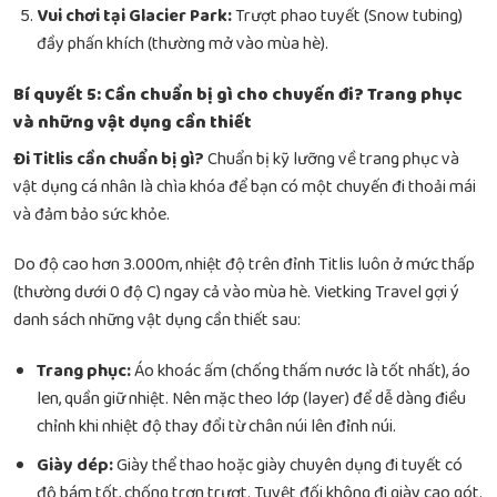
Vui chơi tại Glacier Park:
Trượt phao tuyết (Snow tubing)
đầy phấn khích (thường mở vào mùa hè).
Bí quyết 5: Cần chuẩn bị gì cho chuyến đi? Trang phục
và những vật dụng cần thiết
Đi Titlis cần chuẩn bị gì?
Chuẩn bị kỹ lưỡng về trang phục và
vật dụng cá nhân là chìa khóa để bạn có một chuyến đi thoải mái
và đảm bảo sức khỏe.
Do độ cao hơn 3.000m, nhiệt độ trên đỉnh Titlis luôn ở mức thấp
(thường dưới 0 độ C) ngay cả vào mùa hè. Vietking Travel gợi ý
danh sách những vật dụng cần thiết sau:
Trang phục:
Áo khoác ấm (chống thấm nước là tốt nhất), áo
len, quần giữ nhiệt. Nên mặc theo lớp (layer) để dễ dàng điều
chỉnh khi nhiệt độ thay đổi từ chân núi lên đỉnh núi.
Giày dép:
Giày thể thao hoặc giày chuyên dụng đi tuyết có
độ bám tốt, chống trơn trượt. Tuyệt đối không đi giày cao gót.