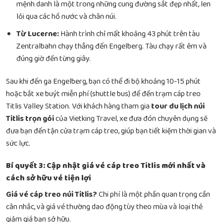
mệnh danh là một trong những cung đường sắt đẹp nhất, len
lỏi qua các hồ nước và chân núi.
Từ Lucerne:
Hành trình chỉ mất khoảng 43 phút trên tàu
Zentralbahn chạy thẳng đến Engelberg. Tàu chạy rất êm và
đúng giờ đến từng giây.
Sau khi đến ga Engelberg, bạn có thể đi bộ khoảng 10-15 phút
hoặc bắt xe buýt miễn phí (shuttle bus) để đến trạm cáp treo
Titlis Valley Station. Với khách hàng tham gia
tour du lịch núi
Titlis trọn gói
của Vietking Travel, xe đưa đón chuyên dụng sẽ
đưa bạn đến tận cửa trạm cáp treo, giúp bạn tiết kiệm thời gian và
sức lực.
Bí quyết 3: Cập nhật giá vé cáp treo Titlis mới nhất và
cách sở hữu vé tiện lợi
Giá vé cáp treo núi Titlis?
Chi phí là một phần quan trọng cần
cân nhắc, và giá vé thường dao động tùy theo mùa và loại thẻ
giảm giá bạn sở hữu.