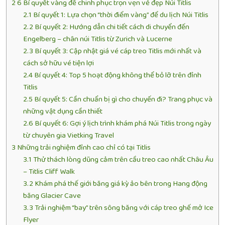
2
6 Bí quyết vàng để chinh phục trọn vẹn vẻ đẹp Núi Titlis
2.1
Bí quyết 1: Lựa chọn “thời điểm vàng” để du lịch Núi Titlis
2.2
Bí quyết 2: Hướng dẫn chi tiết cách di chuyển đến
Engelberg – chân núi Titlis từ Zurich và Lucerne
2.3
Bí quyết 3: Cập nhật giá vé cáp treo Titlis mới nhất và
cách sở hữu vé tiện lợi
2.4
Bí quyết 4: Top 5 hoạt động không thể bỏ lỡ trên đỉnh
Titlis
2.5
Bí quyết 5: Cần chuẩn bị gì cho chuyến đi? Trang phục và
những vật dụng cần thiết
2.6
Bí quyết 6: Gợi ý lịch trình khám phá Núi Titlis trong ngày
từ chuyên gia Vietking Travel
3
Những trải nghiệm đỉnh cao chỉ có tại Titlis
3.1
Thử thách lòng dũng cảm trên cầu treo cao nhất Châu Âu
– Titlis Cliff Walk
3.2
Khám phá thế giới băng giá kỳ ảo bên trong Hang động
băng Glacier Cave
3.3
Trải nghiệm “bay” trên sông băng với cáp treo ghế mở Ice
Flyer