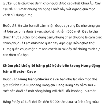
giữ kỷ lục là cầu treo dành cho người đi bộ cao nhất Châu Âu. Cây
cầu dài 100 mét nhưng chỉ rộng 1 mét này vắt ngang qua một
vách núi dựng đứng.
Bước đi trên cầu, bạn sẽ cảm nhận được sự rung lắc nhẹ cùng gió
rít bên tai, phía dưới là vực sâu thăm thẳm 500 mét. Đây là thử
thách thực sự cho lòng dũng cảm, nhưng phần thưởng là cảm giác
chinh phục và tầm nhìn bao quát dãy Alps đẹp đến nghẹt thở.
Đừng quên chụp một bức ảnh check-in tại đây để chứng minh sự
can đảm của bạn!
Khám phá thế giới băng giá kỳ ảo bên trong Hang động
băng Glacier Cave
Bước vào
Hang băng Glacier Cave
, bạn như lạc vào một thế
giới cổ tích của Nữ hoàng Băng giá. Hang động này nằm sâu 20
mét bên dưới bề mặt sông băng, với chiều dài khoảng 150 mét.
Băng ở đây có tuổi đời lên đến 5.000 năm, tỏa ra ánh sáng màu