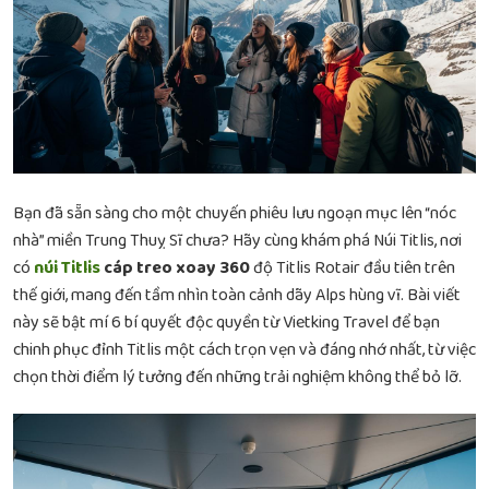
Bạn đã sẵn sàng cho một chuyến phiêu lưu ngoạn mục lên “nóc
nhà” miền Trung Thuỵ Sĩ chưa? Hãy cùng khám phá Núi Titlis, nơi
có
núi Titlis
cáp treo xoay 360
độ Titlis Rotair đầu tiên trên
thế giới, mang đến tầm nhìn toàn cảnh dãy Alps hùng vĩ. Bài viết
này sẽ bật mí 6 bí quyết độc quyền từ Vietking Travel để bạn
chinh phục đỉnh Titlis một cách trọn vẹn và đáng nhớ nhất, từ việc
chọn thời điểm lý tưởng đến những trải nghiệm không thể bỏ lỡ.