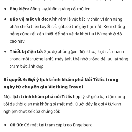
Phụ kiện:
Găng tay, khăn quàng cổ, mũ len.
Bảo vệ mắt và da:
Kính râm là vật bất ly thân vì ánh nắng
phản chiếu trên tuyết rất gắt, có thể gây hại mắt. Kem chống
nắng cũng rất cần thiết để bảo vệ da khỏi tia UV mạnh ở độ
cao này.
Thiết bị điện tử:
Sạc dự phòng (pin điện thoại tụt rất nhanh
trong môi trường lạnh), máy ảnh, thẻ nhớ trống để lưu lại hàng
trăm bức ảnh đẹp.
Bí quyết 6: Gợi ý lịch trình khám phá Núi Titlis trong
ngày từ chuyên gia Vietking Travel
Một
lịch trình khám phá núi Titlis
hợp lý sẽ giúp bạn tận dụng
tối đa thời gian mà không bị mệt mỏi. Dưới đây là gợi ý từ kinh
nghiệm thực tế của chúng tôi:
08:30:
Có mặt tại trạm cáp treo Engelberg.