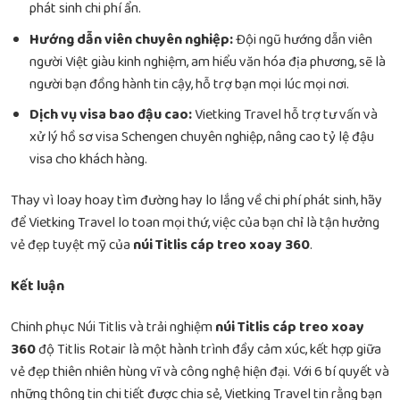
phát sinh chi phí ẩn.
Hướng dẫn viên chuyên nghiệp:
Đội ngũ hướng dẫn viên
người Việt giàu kinh nghiệm, am hiểu văn hóa địa phương, sẽ là
người bạn đồng hành tin cậy, hỗ trợ bạn mọi lúc mọi nơi.
Dịch vụ visa bao đậu cao:
Vietking Travel hỗ trợ tư vấn và
xử lý hồ sơ visa Schengen chuyên nghiệp, nâng cao tỷ lệ đậu
visa cho khách hàng.
Thay vì loay hoay tìm đường hay lo lắng về chi phí phát sinh, hãy
để Vietking Travel lo toan mọi thứ, việc của bạn chỉ là tận hưởng
vẻ đẹp tuyệt mỹ của
núi Titlis cáp treo xoay 360
.
Kết luận
Chinh phục Núi Titlis và trải nghiệm
núi Titlis cáp treo xoay
360
độ Titlis Rotair là một hành trình đầy cảm xúc, kết hợp giữa
vẻ đẹp thiên nhiên hùng vĩ và công nghệ hiện đại. Với 6 bí quyết và
những thông tin chi tiết được chia sẻ, Vietking Travel tin rằng bạn