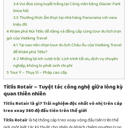
3.4
Vui đùa cùng tuyết trắng tại Công viên băng Glacier Park
(mùa hè)
3.5
Thưởng thức ẩm thực tại nhà hàng Panorama với view
triệu đô
4
Khám phá Núi Titlis dễ dàng và đẳng cấp cùng tour du lịch trọn
gói của Vietking Travel
4.1
Tại sao nên chọn tour du lịch Châu Âu của Vietking Travel
để khám phá Titlis?
4.2
Những lợi ích vượt trội: Lịch trình tối ưu, dịch vụ chuyên
nghiệp, không lo phát sinh chi phí
5
Tour Ý – Thụy Sĩ – Pháp cao cấp
Titlis Rotair – Tuyệt tác công nghệ giữa lòng kỳ
quan thiên nhiên
Titlis Rotair là gì? Trải nghiệm độc nhất vô nhị trên cáp
treo xoay 360 độ đầu tiên trên thế giới
Titlis Rotair
là hệ thống cáp treo xoay vòng đầu tiên trên thế
giới, một kiệt tác kỹ thuật cho phép du khách chiêm ngưỡng trọn