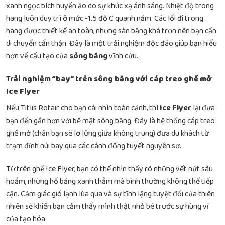
xanh ngọc bích huyền ảo do sự khúc xạ ánh sáng. Nhiệt độ trong
hang luôn duy trì ở mức -1.5 độ C quanh năm. Các lối đi trong
hang được thiết kế an toàn, nhưng sàn băng khá trơn nên bạn cần
di chuyển cẩn thận. Đây là một trải nghiệm độc đáo giúp bạn hiểu
hơn về cấu tạo của
sông băng
vĩnh cửu.
Trải nghiệm “bay” trên sông băng với cáp treo ghế mở
Ice Flyer
Nếu Titlis Rotair cho bạn cái nhìn toàn cảnh, thì
Ice Flyer
lại đưa
bạn đến gần hơn với bề mặt sông băng. Đây là hệ thống cáp treo
ghế mở (chân bạn sẽ lơ lửng giữa không trung) đưa du khách từ
trạm đỉnh núi bay qua các cánh đồng tuyết nguyên sơ.
Từ trên ghế Ice Flyer, bạn có thể nhìn thấy rõ những vết nứt sâu
hoắm, những hố băng xanh thẳm mà bình thường không thể tiếp
cận. Cảm giác gió lạnh lùa qua và sự tĩnh lặng tuyệt đối của thiên
nhiên sẽ khiến bạn cảm thấy mình thật nhỏ bé trước sự hùng vĩ
của tạo hóa.