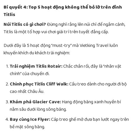
Bí quyết 4: Top 5 hoạt động không thể bỏ lỡ trên đỉnh
Titlis
Núi Titlis có gì chơi?
Đừng nghĩ rằng lên núi chỉ để ngắm cảnh,
Titlis là một tổ hợp vui chơi giải trí trên tuyết đẳng cấp.
Dưới đây là 5 hoạt động “must-try” mà Vietking Travel luôn
khuyến khích du khách trải nghiệm:
Trải nghiệm Titlis Rotair:
Chắc chắn rồi, đây là “nhân vật
chính” của chuyến đi.
Chinh phục Titlis Cliff Walk:
Cầu treo dành cho người đi bộ
cao nhất Châu Âu.
Khám phá Glacier Cave:
Hang động băng xanh huyền bí
nằm sâu dưới lòng sông băng.
Bay cùng Ice Flyer:
Cáp treo ghế mở đưa bạn lướt ngay trên
bề mặt sông băng.