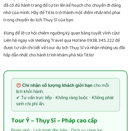
đã có đủ hành trang để tự tin lên kế hoạch cho chuyến đi đáng
nhớ của mình. Hãy để Titlis trở thành một điểm nhấn khó phai
trong chuyến du lịch Thụy Sĩ của bạn.
Đừng để lỡ cơ hội chiêm ngưỡng kỳ quan băng tuyết vĩnh cửu!
Liên hệ ngay với Vietking Travel qua Hotline 0938.345.222 để
được tư vấn chi tiết về tour du lịch Thụy Sĩ và nhận những ưu đãi
hấp dẫn nhất cho hành trình khám phá Núi Titlis!
Chỉ nhận số lượng khách giới hạn
cho mỗi
lịch khởi hành.
✔ Tư vấn trực tiếp · Không ràng buộc · Không phát
sinh chi phí ẩn.
Tour Ý – Thụy Sĩ – Pháp cao cấp
Đoàn nhỏ · Lịch trình độc bản · Dịch vụ chọn lọc