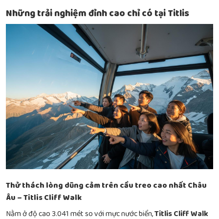
Những trải nghiệm đỉnh cao chỉ có tại Titlis
Thử thách lòng dũng cảm trên cầu treo cao nhất Châu
Âu – Titlis Cliff Walk
Nằm ở độ cao 3.041 mét so với mực nước biển,
Titlis Cliff Walk