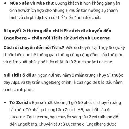
Mùa xuân và Mùa thu:
Lượng khách ít hơn, không gian yên
tĩnh hơn, thích hợp cho những ai muốn tận hưởng sự thanh
bình và chi phí dịch vụ có thể “mềm” hơn đôi chút.
Bí quyết 2: Hướng dẫn chi tiết cách di chuyển đến
Engelberg – chân núi Titlis từ Zurich và Lucerne
Cách di chuyển đến núi Titlis?
Việc di chuyển tại Thụy Sĩ cực kỳ
thuận tiện nhờ hệ thống giao thông công cộng đẳng cấp thế giới,
và điểm xuất phát phổ biến nhất là từ Zurich hoặc Lucerne.
Núi Titlis ở đâu?
Ngọn núi này nằm ở miền trung Thụy Sĩ, thuộc
dãy Alps, và thị trấn Engelberg chính là cửa ngõ để bắt đầu hành
trình chinh phục.
Từ Zurich:
Bạn sẽ mất khoảng 1 giờ 50 phút di chuyển bằng
tàu hỏa. Từ nhà ga trung tâm Zurich HB, bạn bắt tàu đi
Lucerne. Tại Lucerne, bạn chuyển sang tàu Zentralbahn để
đến Engelberg. Chuyến tàu từ Lucerne đi Engelberg được