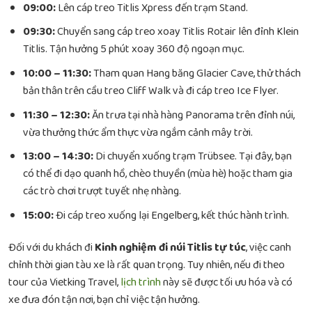
09:00:
Lên cáp treo Titlis Xpress đến trạm Stand.
09:30:
Chuyển sang cáp treo xoay Titlis Rotair lên đỉnh Klein
Titlis. Tận hưởng 5 phút xoay 360 độ ngoạn mục.
10:00 – 11:30:
Tham quan Hang băng Glacier Cave, thử thách
bản thân trên cầu treo Cliff Walk và đi cáp treo Ice Flyer.
11:30 – 12:30:
Ăn trưa tại nhà hàng Panorama trên đỉnh núi,
vừa thưởng thức ẩm thực vừa ngắm cảnh mây trời.
13:00 – 14:30:
Di chuyển xuống trạm Trübsee. Tại đây, bạn
có thể đi dạo quanh hồ, chèo thuyền (mùa hè) hoặc tham gia
các trò chơi trượt tuyết nhẹ nhàng.
15:00:
Đi cáp treo xuống lại Engelberg, kết thúc hành trình.
Đối với du khách đi
Kinh nghiệm đi núi Titlis tự túc
, việc canh
chỉnh thời gian tàu xe là rất quan trọng. Tuy nhiên, nếu đi theo
tour của Vietking Travel,
lịch trình
này sẽ được tối ưu hóa và có
xe đưa đón tận nơi, bạn chỉ việc tận hưởng.