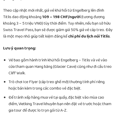
Theo cập nhật mới nhất, giá vé khứ hồi từ Engelberg lên đỉnh
Titlis dao động khoảng
109 – 198 CHF/người
(tương đương
khoảng 3 – 5 triệu VNĐ) tùy thời điểm. Tuy nhiên, nếu bạn sở hữu
Swiss Travel Pass, bạn sẽ được giảm giá 50% giá vé cáp treo. Đây
là một mẹo nhỏ giúp tiết kiệm đáng kể
chi phí du lịch núi Titlis
.
Lưu ý quan trọng:
Vé bao gồm hành trình khứ hồi Engelberg – Titlis và vé vào
cửa tham quan Hang băng (Glacier Cave) cũng như đi cầu treo
Cliff Walk.
Trò chơi Ice Flyer (cáp treo ghế mở) thường tính phí riêng
hoặc bán kèm trong các combo vé đặc biệt.
Để tránh xếp hàng mua vé tại quầy, đặc biệt vào mùa cao
điểm, Vietking Travel khuyên bạn nên đặt vé trước hoặc tham
gia tour để được lo trọn gói từ A-Z.