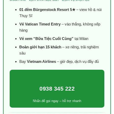
01 đêm Bürgenstock Resort 5★
– view hồ & núi
Thụy Sĩ
Vé Vatican Timed Entry
– vào thẳng, không xếp
hàng
Vé xem “Bữa Tiệc Cuối Cùng”
tại Milan
Đoàn giới hạn 15 khách
– xe riêng, trải nghiệm
sâu
Bay
Vietnam Airlines
– giờ đẹp, dịch vụ đầy đủ
0938 345 222
Nhấn để gọi ngay – hỗ trợ nhanh