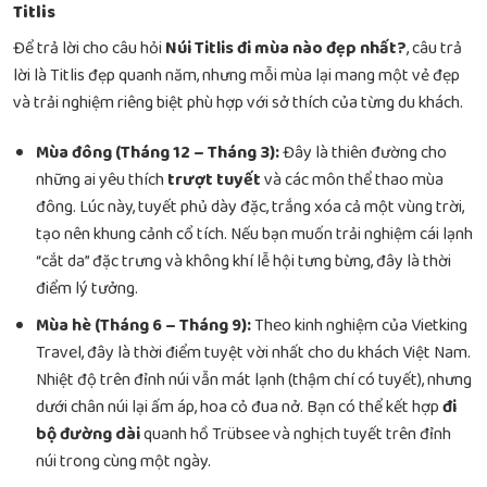
Titlis
Để trả lời cho câu hỏi
Núi Titlis đi mùa nào đẹp nhất?
, câu trả
lời là Titlis đẹp quanh năm, nhưng mỗi mùa lại mang một vẻ đẹp
và trải nghiệm riêng biệt phù hợp với sở thích của từng du khách.
Mùa đông (Tháng 12 – Tháng 3):
Đây là thiên đường cho
những ai yêu thích
trượt tuyết
và các môn thể thao mùa
đông. Lúc này, tuyết phủ dày đặc, trắng xóa cả một vùng trời,
tạo nên khung cảnh cổ tích. Nếu bạn muốn trải nghiệm cái lạnh
“cắt da” đặc trưng và không khí lễ hội tưng bừng, đây là thời
điểm lý tưởng.
Mùa hè (Tháng 6 – Tháng 9):
Theo kinh nghiệm của Vietking
Travel, đây là thời điểm tuyệt vời nhất cho du khách Việt Nam.
Nhiệt độ trên đỉnh núi vẫn mát lạnh (thậm chí có tuyết), nhưng
dưới chân núi lại ấm áp, hoa cỏ đua nở. Bạn có thể kết hợp
đi
bộ đường dài
quanh hồ Trübsee và nghịch tuyết trên đỉnh
núi trong cùng một ngày.