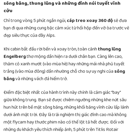
sông băng, thung lũng và những đỉnh núi tuyết vĩnh
cửu
Chỉ trong vòng 5 phút ngắn ngủi,
cáp treo xoay 360 độ
sẽ đưa
bạn đi qua những cung bậc cảm xúc từ hồi hộp đến vỡ òa trước vẻ
đẹp siêu thực của dãy Alps.
Khi cabin bắt đầu rời bến và xoay tròn, toàn cảnh
thung lũng
Engelberg
thơ mộng dần hiện ra dưới chân bạn. Càng lên cao,
thảm cỏ xanh mướt (vào mùa hè) hay những mái nhà phủ tuyết
trắng (vào mùa đông) dần nhường chỗ cho sự uy nghi của
sông
băng
và những vách đá hiểm trở.
Điểm đặc biệt nhất của hành trình này chính là cảm giác “bay”
giữa không trung. Bạn sẽ được chiêm ngưỡng những khe nứt sâu
hun hút trên bề mặt sông băng, những khối băng vĩnh cửu lấp lánh
dưới ánh mặt trời. Đây là trải nghiệm thị giác đỉnh cao mà không
một flycam hay thước phim nào có thể lột tả hết được. Đối với
những du khách yêu thích nhiếp ảnh, 5 phút trên Titlis Rotair