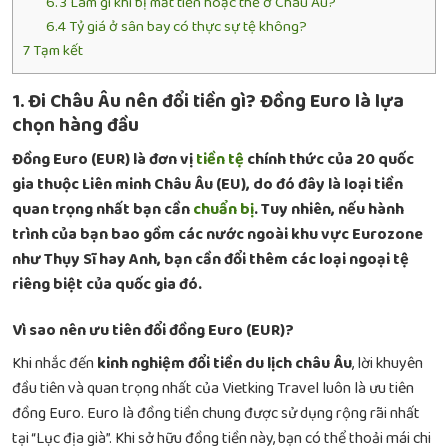
6.3
Làm gì khi bị mất tiền hoặc thẻ ở Châu Âu?
6.4
Tỷ giá ở sân bay có thực sự tệ không?
7
Tạm kết
1. Đi Châu Âu nên đổi tiền gì? Đồng Euro là lựa
chọn hàng đầu
Đồng Euro (EUR) là đơn vị
tiền tệ
chính thức của 20 quốc
gia thuộc Liên minh Châu Âu (EU), do đó đây là loại tiền
quan trọng nhất bạn cần
chuẩn bị
. Tuy nhiên, nếu hành
trình của bạn bao gồm các nước ngoài khu vực Eurozone
như Thụy Sĩ hay Anh, bạn cần đổi thêm các loại ngoại tệ
riêng biệt của quốc gia đó.
Vì sao nên ưu tiên đổi đồng Euro (EUR)?
Khi nhắc đến
kinh nghiệm đổi tiền du lịch châu Âu
, lời khuyên
đầu tiên và quan trọng nhất của Vietking Travel luôn là ưu tiên
đồng Euro. Euro là đồng tiền chung được sử dụng rộng rãi nhất
tại “Lục địa già”. Khi sở hữu đồng tiền này, bạn có thể thoải mái chi