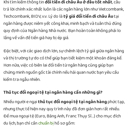
Khi tìm kiếm thông tin
đổi tiền đi châu Âu ở đâu tốt nhất
, câu
trả lời chính xác nhất luôn là các ngân hàng lớn như Vietcombank,
Techcombank, BIDV, v.v. Lý do là
tỷ giá đổi tiền đi châu Âu
tại
ngân hàng được niêm yết công khai, minh bạch và tuân thủ đúng
quy định của Ngân hàng Nhà nước. Bạn hoàn toàn không phải lo
lắng về vấn đề tiền giả hay bị ép giá.
Đặc biệt, với các giao dịch lớn, sự chênh lệch tỷ giá giữa ngân hàng
và thị trường tự do có thể giúp bạn tiết kiệm một khoản đáng kể.
Hơn nữa, việc có biên lai đổi tiền từ ngân hàng cũng giúp bạn
chứng minh nguồn gốc tài chính nếu hải quan nước bạn yêu cầu
kiểm tra ngẫu nhiên.
Thủ tục đổi ngoại tệ tại ngân hàng cần những gì?
Nhiều người e ngại
thủ tục đổi ngoại tệ tại ngân hàng
phức tạp,
nhưng thực tế hiện nay quy trình này đã đơn giản hơn rất nhiều.
Để mua ngoại tệ (Euro, Bảng Anh, Franc Thụy Sĩ…) cho mục đích
du lịch, bạn chỉ cần
chuẩn bị
hồ sơ gồm: