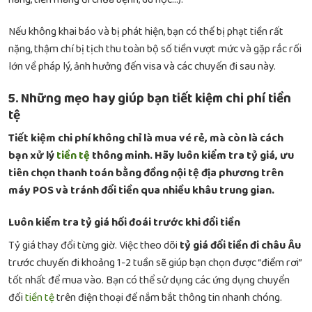
Nếu không khai báo và bị phát hiện, bạn có thể bị phạt tiền rất
nặng, thậm chí bị tịch thu toàn bộ số tiền vượt mức và gặp rắc rối
lớn về pháp lý, ảnh hưởng đến visa và các chuyến đi sau này.
5. Những mẹo hay giúp bạn tiết kiệm chi phí tiền
tệ
Tiết kiệm chi phí không chỉ là mua vé rẻ, mà còn là cách
bạn xử lý
tiền tệ
thông minh. Hãy luôn kiểm tra tỷ giá, ưu
tiên chọn thanh toán bằng đồng nội tệ địa phương trên
máy POS và tránh đổi tiền qua nhiều khâu trung gian.
Luôn kiểm tra tỷ giá hối đoái trước khi đổi tiền
Tỷ giá thay đổi từng giờ. Việc theo dõi
tỷ giá đổi tiền đi châu Âu
trước chuyến đi khoảng 1-2 tuần sẽ giúp bạn chọn được “điểm rơi”
tốt nhất để mua vào. Bạn có thể sử dụng các ứng dụng chuyển
đổi
tiền tệ
trên điện thoại để nắm bắt thông tin nhanh chóng.