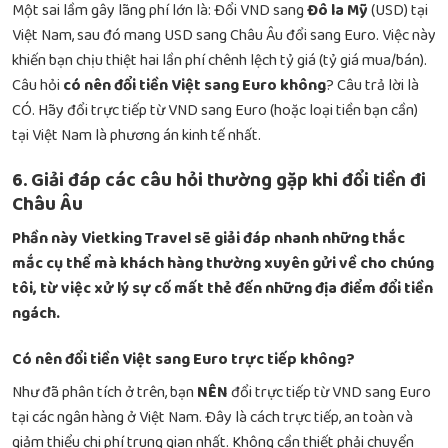
Một sai lầm gây lãng phí lớn là: Đổi VND sang
Đô la Mỹ
(USD) tại
Việt Nam, sau đó mang USD sang Châu Âu đổi sang Euro. Việc này
khiến bạn chịu thiệt hai lần phí chênh lệch tỷ giá (tỷ giá mua/bán).
Câu hỏi
có nên đổi tiền Việt sang Euro không
? Câu trả lời là
CÓ. Hãy đổi trực tiếp từ VND sang Euro (hoặc loại tiền bạn cần)
tại Việt Nam là phương án kinh tế nhất.
6. Giải đáp các câu hỏi thường gặp khi đổi tiền đi
Châu Âu
Phần này Vietking Travel sẽ giải đáp nhanh những thắc
mắc cụ thể mà khách hàng thường xuyên gửi về cho chúng
tôi, từ việc xử lý sự cố mất thẻ đến những địa điểm đổi tiền
ngách.
Có nên đổi tiền Việt sang Euro trực tiếp không?
Như đã phân tích ở trên, bạn
NÊN
đổi trực tiếp từ VND sang Euro
tại các ngân hàng ở Việt Nam. Đây là cách trực tiếp, an toàn và
giảm thiểu chi phí trung gian nhất. Không cần thiết phải chuyển