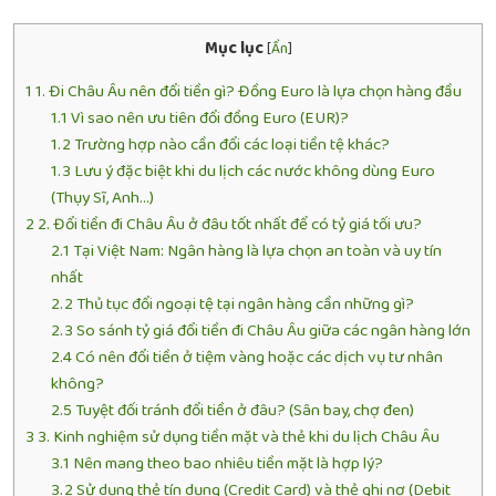
Mục lục
[
Ẩn
]
1
1. Đi Châu Âu nên đổi tiền gì? Đồng Euro là lựa chọn hàng đầu
1.1
Vì sao nên ưu tiên đổi đồng Euro (EUR)?
1.2
Trường hợp nào cần đổi các loại tiền tệ khác?
1.3
Lưu ý đặc biệt khi du lịch các nước không dùng Euro
(Thụy Sĩ, Anh…)
2
2. Đổi tiền đi Châu Âu ở đâu tốt nhất để có tỷ giá tối ưu?
2.1
Tại Việt Nam: Ngân hàng là lựa chọn an toàn và uy tín
nhất
2.2
Thủ tục đổi ngoại tệ tại ngân hàng cần những gì?
2.3
So sánh tỷ giá đổi tiền đi Châu Âu giữa các ngân hàng lớn
2.4
Có nên đổi tiền ở tiệm vàng hoặc các dịch vụ tư nhân
không?
2.5
Tuyệt đối tránh đổi tiền ở đâu? (Sân bay, chợ đen)
3
3. Kinh nghiệm sử dụng tiền mặt và thẻ khi du lịch Châu Âu
3.1
Nên mang theo bao nhiêu tiền mặt là hợp lý?
3.2
Sử dụng thẻ tín dụng (Credit Card) và thẻ ghi nợ (Debit