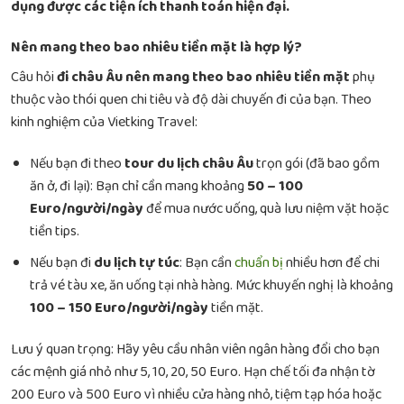
dụng được các tiện ích thanh toán hiện đại.
Nên mang theo bao nhiêu tiền mặt là hợp lý?
Câu hỏi
đi châu Âu nên mang theo bao nhiêu tiền mặt
phụ
thuộc vào thói quen chi tiêu và độ dài chuyến đi của bạn. Theo
kinh nghiệm của Vietking Travel:
Nếu bạn đi theo
tour du lịch châu Âu
trọn gói (đã bao gồm
ăn ở, đi lại): Bạn chỉ cần mang khoảng
50 – 100
Euro/người/ngày
để mua nước uống, quà lưu niệm vặt hoặc
tiền tips.
Nếu bạn đi
du lịch tự túc
: Bạn cần
chuẩn bị
nhiều hơn để chi
trả vé tàu xe, ăn uống tại nhà hàng. Mức khuyến nghị là khoảng
100 – 150 Euro/người/ngày
tiền mặt.
Lưu ý quan trọng: Hãy yêu cầu nhân viên ngân hàng đổi cho bạn
các mệnh giá nhỏ như 5, 10, 20, 50 Euro. Hạn chế tối đa nhận tờ
200 Euro và 500 Euro vì nhiều cửa hàng nhỏ, tiệm tạp hóa hoặc