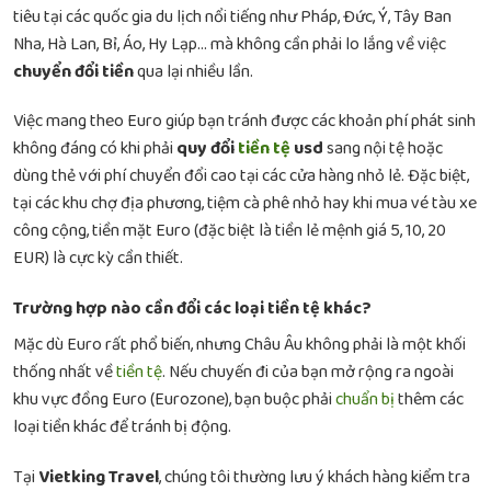
tiêu tại các quốc gia du lịch nổi tiếng như Pháp, Đức, Ý, Tây Ban
Nha, Hà Lan, Bỉ, Áo, Hy Lạp… mà không cần phải lo lắng về việc
chuyển đổi tiền
qua lại nhiều lần.
Việc mang theo Euro giúp bạn tránh được các khoản phí phát sinh
không đáng có khi phải
quy đổi
tiền tệ
usd
sang nội tệ hoặc
dùng thẻ với phí chuyển đổi cao tại các cửa hàng nhỏ lẻ. Đặc biệt,
tại các khu chợ địa phương, tiệm cà phê nhỏ hay khi mua vé tàu xe
công cộng, tiền mặt Euro (đặc biệt là tiền lẻ mệnh giá 5, 10, 20
EUR) là cực kỳ cần thiết.
Trường hợp nào cần đổi các loại tiền tệ khác?
Mặc dù Euro rất phổ biến, nhưng Châu Âu không phải là một khối
thống nhất về
tiền tệ
. Nếu chuyến đi của bạn mở rộng ra ngoài
khu vực đồng Euro (Eurozone), bạn buộc phải
chuẩn bị
thêm các
loại tiền khác để tránh bị động.
Tại
Vietking Travel
, chúng tôi thường lưu ý khách hàng kiểm tra