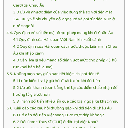
Card) tại Châu Âu
3.3
Ưu và nhược điểm của việc dùng thẻ so với tiền mặt
3.4
Lưu ý về phí chuyển đổi ngoại tệ và phí rút tiền ATM ở
nước ngoài
4
4. Quy định về số tiền mặt được phép mang khi đi Châu Âu
4.1
Quy định của Hải quan Việt Nam khi xuất cảnh
4.2
Quy định của Hải quan các nước thuộc Liên minh Châu
Âu khi nhập cảnh
4.3
Cần làm gì nếu mang số tiền vượt mức cho phép? (Thủ
tục khai báo hải quan)
5
5. Những mẹo hay giúp bạn tiết kiệm chi phí tiền tệ
5.1
Luôn kiểm tra tỷ giá hối đoái trước khi đổi tiền
5.2
Ưu tiên thanh toán bằng thẻ tại các điểm chấp nhận để
hưởng tỷ giá tốt hơn
5.3
Tránh đổi tiền nhiều lần qua các loại ngoại tệ khác nhau
6
6. Giải đáp các câu hỏi thường gặp khi đổi tiền đi Châu Âu
6.1
Có nên đổi tiền Việt sang Euro trực tiếp không?
6.2
Đổi Franc Thụy Sĩ (CHF) ở đâu tại Việt Nam?