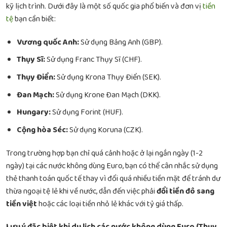
kỹ lịch trình. Dưới đây là một số quốc gia phổ biến và đơn vị
tiền
tệ
bạn cần biết:
Vương quốc Anh:
Sử dụng Bảng Anh (GBP).
Thụy Sĩ:
Sử dụng Franc Thụy Sĩ (CHF).
Thụy Điển:
Sử dụng Krona Thụy Điển (SEK).
Đan Mạch:
Sử dụng Krone Đan Mạch (DKK).
Hungary:
Sử dụng Forint (HUF).
Cộng hòa Séc:
Sử dụng Koruna (CZK).
Trong trường hợp bạn chỉ quá cảnh hoặc ở lại ngắn ngày (1-2
ngày) tại các nước không dùng Euro, bạn có thể cân nhắc sử dụng
thẻ thanh toán quốc tế thay vì đổi quá nhiều tiền mặt để tránh dư
thừa ngoại tệ lẻ khi về nước, dẫn đến việc phải
đổi tiền đô sang
tiền việt
hoặc các loại tiền nhỏ lẻ khác với tỷ giá thấp.
Lưu ý đặc biệt khi du lịch các nước không dùng Euro (Thụy