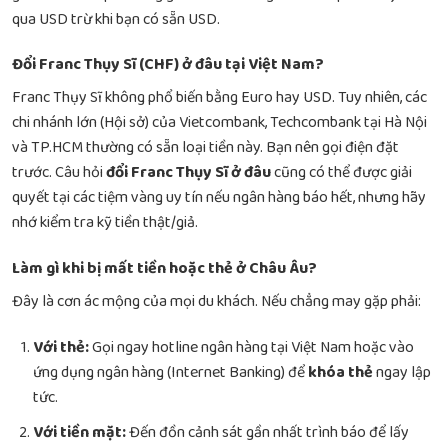
qua USD trừ khi bạn có sẵn USD.
Đổi Franc Thụy Sĩ (CHF) ở đâu tại Việt Nam?
Franc Thụy Sĩ không phổ biến bằng Euro hay USD. Tuy nhiên, các
chi nhánh lớn (Hội sở) của Vietcombank, Techcombank tại Hà Nội
và TP.HCM thường có sẵn loại tiền này. Bạn nên gọi điện đặt
trước. Câu hỏi
đổi Franc Thụy Sĩ ở đâu
cũng có thể được giải
quyết tại các tiệm vàng uy tín nếu ngân hàng báo hết, nhưng hãy
nhớ kiểm tra kỹ tiền thật/giả.
Làm gì khi bị mất tiền hoặc thẻ ở Châu Âu?
Đây là cơn ác mộng của mọi du khách. Nếu chẳng may gặp phải:
Với thẻ:
Gọi ngay hotline ngân hàng tại Việt Nam hoặc vào
ứng dụng ngân hàng (Internet Banking) để
khóa thẻ
ngay lập
tức.
Với tiền mặt:
Đến đồn cảnh sát gần nhất trình báo để lấy