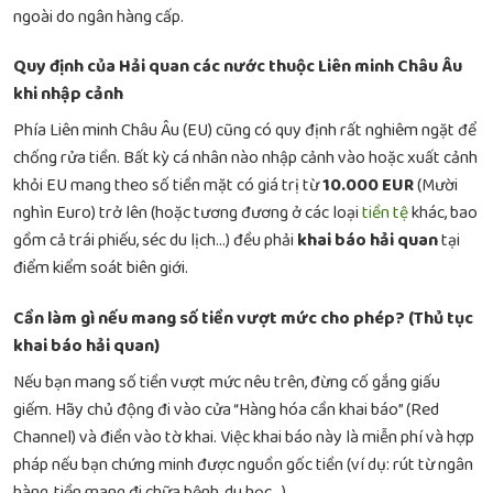
ngoài do ngân hàng cấp.
Quy định của Hải quan các nước thuộc Liên minh Châu Âu
khi nhập cảnh
Phía Liên minh Châu Âu (EU) cũng có quy định rất nghiêm ngặt để
chống rửa tiền. Bất kỳ cá nhân nào nhập cảnh vào hoặc xuất cảnh
khỏi EU mang theo số tiền mặt có giá trị từ
10.000 EUR
(Mười
nghìn Euro) trở lên (hoặc tương đương ở các loại
tiền tệ
khác, bao
gồm cả trái phiếu, séc du lịch…) đều phải
khai báo hải quan
tại
điểm kiểm soát biên giới.
Cần làm gì nếu mang số tiền vượt mức cho phép? (Thủ tục
khai báo hải quan)
Nếu bạn mang số tiền vượt mức nêu trên, đừng cố gắng giấu
giếm. Hãy chủ động đi vào cửa “Hàng hóa cần khai báo” (Red
Channel) và điền vào tờ khai. Việc khai báo này là miễn phí và hợp
pháp nếu bạn chứng minh được nguồn gốc tiền (ví dụ: rút từ ngân
hàng, tiền mang đi chữa bệnh, du học…).