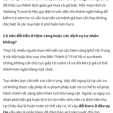
để thấy sự chênh lệch giữa giá mua và giá bán. Một mẹo nhỏ từ
Vietking Travel là hãy gọi điện trước đến chi nhánh ngân hàng để
kiểm tra xem họ có sẵn loại tiền và mệnh giá bạn cần hay không,
đặc biệt là các loại tiền ít phổ biến hơn Euro.
Có nên đổi tiền ở tiệm vàng hoặc các dịch vụ tư nhân
không?
Thực tế, nhiều người chọn đổi tiền tại các tiệm vàng (phố Hà Trung
ở Hà Nội hoặc khu vực chợ Bến Thành ở TP.HCM) vì sự nhanh
chóng, không cần thủ tục giấy tờ rườm rà và đôi khi tỷ giá có thể
nhỉnh hơn ngân hàng một chút.
Tuy nhiên, bạn cần hết sức cẩn trọng. Việc đổi ngoại tệ tại các cơ
sở không được cấp phép là vi phạm pháp luật và có thể bị xử phạt
hành chính rất nặng, kèm theo tịch thu tang vật. Ngoài ra, nguy cơ
nhận phải tiền giả hoặc bị trà trộn tiền rách, tiền cũ (khó tiêu thụ
tại Châu Âu) là hoàn toàn có thể xảy ra. Vì vậy,
đổi Euro ở đâu uy
tín
vẫn nên là ngân hàng để đảm bảo an toàn tuyệt đối cho