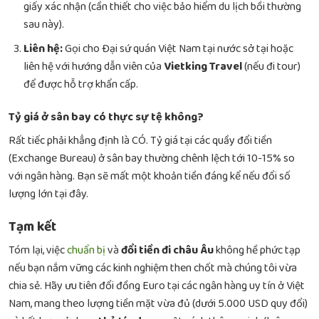
giấy xác nhận (cần thiết cho việc bảo hiểm du lịch bồi thường
sau này).
Liên hệ:
Gọi cho Đại sứ quán Việt Nam tại nước sở tại hoặc
liên hệ với hướng dẫn viên của
Vietking Travel
(nếu đi tour)
để được hỗ trợ khẩn cấp.
Tỷ giá ở sân bay có thực sự tệ không?
Rất tiếc phải khẳng định là CÓ. Tỷ giá tại các quầy đổi tiền
(Exchange Bureau) ở sân bay thường chênh lệch tới 10-15% so
với ngân hàng. Bạn sẽ mất một khoản tiền đáng kể nếu đổi số
lượng lớn tại đây.
Tạm kết
Tóm lại, việc
chuẩn bị
và
đổi tiền đi châu Âu
không hề phức tạp
nếu bạn nắm vững các kinh nghiệm then chốt mà chúng tôi vừa
chia sẻ. Hãy ưu tiên đổi đồng Euro tại các ngân hàng uy tín ở Việt
Nam, mang theo lượng tiền mặt vừa đủ (dưới 5.000 USD quy đổi)