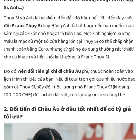
Sĩ, Anh…)
Thụy Sĩ và Anh là hai điểm đến đắt đỏ bậc nhất. Khi đến đây, việc
đổi Franc Thụy Sĩ
hay Bảng Anh là bắt buộc nếu bạn muốn mua
sắm tại các ki-ốt nhỏ hoặc trả tiền tips. Một kinh nghiệm xương
máu là mặc dù một số cửa hàng lớn tại Thụy Sĩ có thể chấp nhận
thanh toán bằng Euro, nhưng tỷ giá họ áp dụng thường rất “thiệt”
cho du khách và tiền thối lại thường là Franc Thụy Sĩ.
Do đó,
nên đổi tiền gì khi đi châu Âu
phụ thuộc hoàn toàn vào
lịch trình chi tiết của bạn. Nếu đi tour trọn gói qua nhiều nước bao
gồm cả Thụy Sĩ, hãy đổi một lượng nhỏ Franc Thụy Sĩ (khoảng
100-200 CHF) để chi tiêu lặt vặt, còn lại hãy ưu tiên dùng thẻ.
2. Đổi tiền đi Châu Âu ở đâu tốt nhất để có tỷ giá
tối ưu?