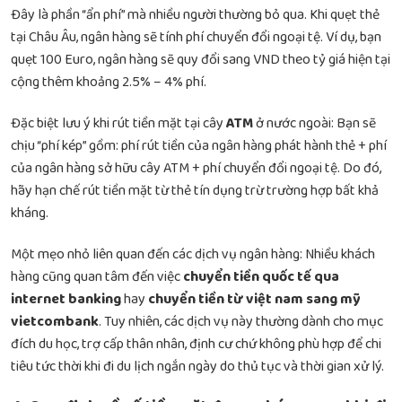
Đây là phần “ẩn phí” mà nhiều người thường bỏ qua. Khi quẹt thẻ
tại Châu Âu, ngân hàng sẽ tính phí chuyển đổi ngoại tệ. Ví dụ, bạn
quẹt 100 Euro, ngân hàng sẽ quy đổi sang VND theo tỷ giá hiện tại
cộng thêm khoảng 2.5% – 4% phí.
Đặc biệt lưu ý khi rút tiền mặt tại cây
ATM
ở nước ngoài: Bạn sẽ
chịu “phí kép” gồm: phí rút tiền của ngân hàng phát hành thẻ + phí
của ngân hàng sở hữu cây ATM + phí chuyển đổi ngoại tệ. Do đó,
hãy hạn chế rút tiền mặt từ thẻ tín dụng trừ trường hợp bất khả
kháng.
Một mẹo nhỏ liên quan đến các dịch vụ ngân hàng: Nhiều khách
hàng cũng quan tâm đến việc
chuyển tiền quốc tế qua
internet banking
hay
chuyển tiền từ việt nam sang mỹ
vietcombank
. Tuy nhiên, các dịch vụ này thường dành cho mục
đích du học, trợ cấp thân nhân, định cư chứ không phù hợp để chi
tiêu tức thời khi đi du lịch ngắn ngày do thủ tục và thời gian xử lý.