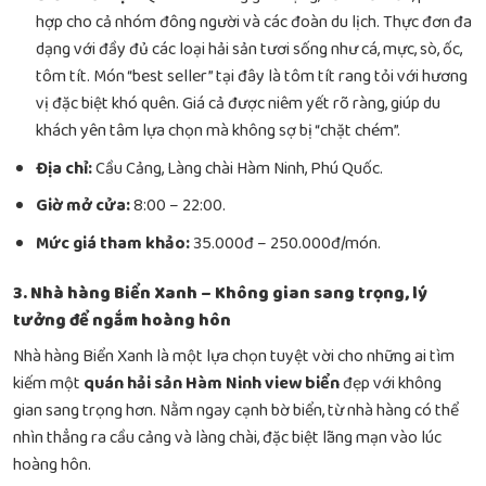
hợp cho cả nhóm đông người và các đoàn du lịch. Thực đơn đa
dạng với đầy đủ các loại hải sản tươi sống như cá, mực, sò, ốc,
tôm tít. Món “best seller” tại đây là tôm tít rang tỏi với hương
vị đặc biệt khó quên. Giá cả được niêm yết rõ ràng, giúp du
khách yên tâm lựa chọn mà không sợ bị “chặt chém”.
Địa chỉ:
Cầu Cảng, Làng chài Hàm Ninh, Phú Quốc.
Giờ mở cửa:
8:00 – 22:00.
Mức giá tham khảo:
35.000đ – 250.000đ/món.
3. Nhà hàng Biển Xanh – Không gian sang trọng, lý
tưởng để ngắm hoàng hôn
Nhà hàng Biển Xanh là một lựa chọn tuyệt vời cho những ai tìm
kiếm một
quán hải sản Hàm Ninh view biển
đẹp với không
gian sang trọng hơn. Nằm ngay cạnh bờ biển, từ nhà hàng có thể
nhìn thẳng ra cầu cảng và làng chài, đặc biệt lãng mạn vào lúc
hoàng hôn.