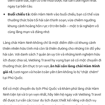
đêm đánh bắt, bạn có thể mua được hải sản tươi ngon nhất
ngay tại bến tàu.
Buổi chiều tà:
Đến Hàm Ninh vào buổi chiều, bạn có thể vừa
thưởng thức bữa tối hải sản thịnh soạn, vừa chiêm ngưỡng
khung cảnh hoàng hôn rực rỡ trên biển – một trải nghiệm vô
cùng lãng mạn và đáng nhớ.
Làng chài Hàm Ninh không chỉ là một điểm đến có khung cảnh
thiên nhiên hữu tình mà còn là thiên đường cho những tín đồ yêu
hải sản. Với danh sách 7 quán ăn uy tín và những kinh nghiệm hữu
ích được chia sẻ, Vietking Travel hy vọng bạn sẽ có một chuyến đi
thưởng thức ẩm thực trọn vẹn,
ăn hải sản làng chài Hàm Ninh
giá rẻ
, tươi ngon và hoàn toàn yên tâm không lo bị “chặt chém”
tại Phú Quốc.
Để có một chuyến du lịch Phú Quốc và khám phá làng chài Hàm
Ninh tiện lợi và trọn vẹn nhất, hãy liên hệ ngay với Vietking Travel
để được tư vấn các tour du lịch được thiết kế riêng với dịch vụ