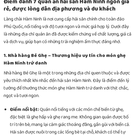
Điểm danh 7 quán ăn hải sản Hàm Ninh ngon giá
rẻ, được lòng dân địa phương và du khách
Làng chài Hàm Ninh là nơi cung cấp hải sản chính cho toàn đảo
Phú Quốc, nổi tiếng với độ tươi ngon và mức giá hợp lý. Dưới đây
là những địa chỉ quán ăn đã được kiểm chứng về chất lượng, giá cả
và dịch vụ, giúp bạn có những trải nghiệm ẩm thực đáng nhớ.
1. Nhà hàng Bé Ghẹ – Thương hiệu uy tín cho món ghẹ
Hàm Ninh trứ danh
Nhà hàng Bé Ghẹ là một trong những địa chỉ quen thuộc và được
yêu thích nhất khi nhắc đến hải sản Hàm Ninh. Đây là điểm đến lý
tưởng để thưởng thức món ghẹ Hàm Ninh trứ danh với thịt chắc,
ngọt và tươi ngon.
Điểm nổi bật:
Quán nổi tiếng với các món chế biến từ ghẹ,
đặc biệt là ghẹ hấp và ghẹ rang me. Không gian quán được bố
trí trên bè, mang lại cảm giác thoáng đãng, gần gũi với biển cả.
Hải sản được nuôi trong các lồng bè tại chỗ, khách có thể tự