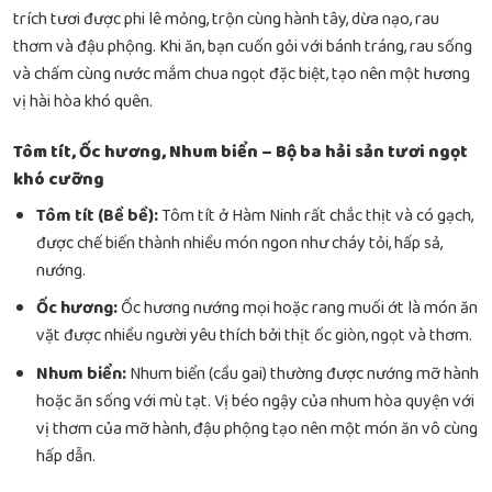
trích tươi được phi lê mỏng, trộn cùng hành tây, dừa nạo, rau
thơm và đậu phộng. Khi ăn, bạn cuốn gỏi với bánh tráng, rau sống
và chấm cùng nước mắm chua ngọt đặc biệt, tạo nên một hương
vị hài hòa khó quên.
Tôm tít, Ốc hương, Nhum biển – Bộ ba hải sản tươi ngọt
khó cưỡng
Tôm tít (Bề bề):
Tôm tít ở Hàm Ninh rất chắc thịt và có gạch,
được chế biến thành nhiều món ngon như cháy tỏi, hấp sả,
nướng.
Ốc hương:
Ốc hương nướng mọi hoặc rang muối ớt là món ăn
vặt được nhiều người yêu thích bởi thịt ốc giòn, ngọt và thơm.
Nhum biển:
Nhum biển (cầu gai) thường được nướng mỡ hành
hoặc ăn sống với mù tạt. Vị béo ngậy của nhum hòa quyện với
vị thơm của mỡ hành, đậu phộng tạo nên một món ăn vô cùng
hấp dẫn.