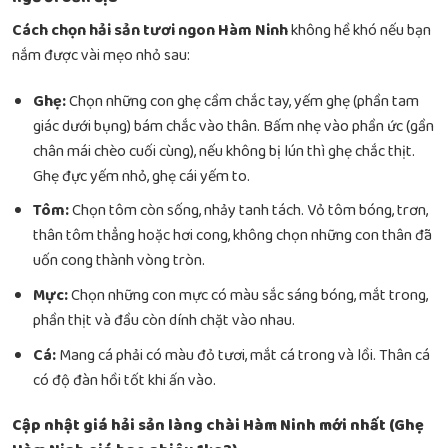
Cách chọn hải sản tươi ngon Hàm Ninh
không hề khó nếu bạn
nắm được vài mẹo nhỏ sau:
Ghẹ:
Chọn những con ghẹ cầm chắc tay, yếm ghẹ (phần tam
giác dưới bụng) bám chắc vào thân. Bấm nhẹ vào phần ức (gần
chân mái chèo cuối cùng), nếu không bị lún thì ghẹ chắc thịt.
Ghẹ đực yếm nhỏ, ghẹ cái yếm to.
Tôm:
Chọn tôm còn sống, nhảy tanh tách. Vỏ tôm bóng, trơn,
thân tôm thẳng hoặc hơi cong, không chọn những con thân đã
uốn cong thành vòng tròn.
Mực:
Chọn những con mực có màu sắc sáng bóng, mắt trong,
phần thịt và đầu còn dính chặt vào nhau.
Cá:
Mang cá phải có màu đỏ tươi, mắt cá trong và lồi. Thân cá
có độ đàn hồi tốt khi ấn vào.
Cập nhật giá hải sản làng chài Hàm Ninh mới nhất (Ghẹ