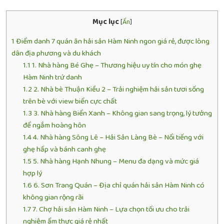
Mục lục
[
Ẩn
]
1
Điểm danh 7 quán ăn hải sản Hàm Ninh ngon giá rẻ, được lòng
dân địa phương và du khách
1.1
1. Nhà hàng Bé Ghẹ – Thương hiệu uy tín cho món ghẹ
Hàm Ninh trứ danh
1.2
2. Nhà bè Thuận Kiều 2 – Trải nghiệm hải sản tươi sống
trên bè với view biển cực chất
1.3
3. Nhà hàng Biển Xanh – Không gian sang trọng, lý tưởng
để ngắm hoàng hôn
1.4
4. Nhà hàng Sông Lê – Hải Sản Làng Bè – Nổi tiếng với
ghẹ hấp và bánh canh ghẹ
1.5
5. Nhà hàng Hạnh Nhung – Menu đa dạng và mức giá
hợp lý
1.6
6. Sơn Trang Quán – Địa chỉ quán hải sản Hàm Ninh có
không gian rộng rãi
1.7
7. Chợ hải sản Hàm Ninh – Lựa chọn tối ưu cho trải
nghiệm ẩm thực giá rẻ nhất