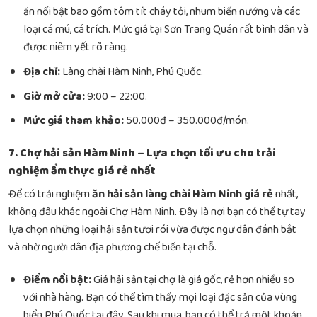
ăn nổi bật bao gồm tôm tít cháy tỏi, nhum biển nướng và các
loại cá mú, cá trích. Mức giá tại Sơn Trang Quán rất bình dân và
được niêm yết rõ ràng.
Địa chỉ:
Làng chài Hàm Ninh, Phú Quốc.
Giờ mở cửa:
9:00 – 22:00.
Mức giá tham khảo:
50.000đ – 350.000đ/món.
7. Chợ hải sản Hàm Ninh – Lựa chọn tối ưu cho trải
nghiệm ẩm thực giá rẻ nhất
Để có trải nghiệm
ăn hải sản làng chài Hàm Ninh giá rẻ
nhất,
không đâu khác ngoài Chợ Hàm Ninh. Đây là nơi bạn có thể tự tay
lựa chọn những loại hải sản tươi rói vừa được ngư dân đánh bắt
và nhờ người dân địa phương chế biến tại chỗ.
Điểm nổi bật:
Giá hải sản tại chợ là giá gốc, rẻ hơn nhiều so
với nhà hàng. Bạn có thể tìm thấy mọi loại đặc sản của vùng
biển Phú Quốc tại đây. Sau khi mua, bạn có thể trả một khoản