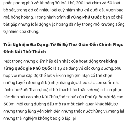
phần phong phú với khoảng 30 loài thú, 200 loài chim và 50 loài
bò sát, trong đó có nhiều loài quý hiếm như khỉ đuôi dài, vượn bạc
má, hồng hoàng. Trong hành trình
đi rừng Phú Quốc
, bạn có thể
bắt gặp những loài động vật hoang dã này trong môi trường sống
tự nhiên của chúng.
Trải Nghiệm Đa Dạng: Từ Đi Bộ Thư Giãn Đến Chinh Phục
Đỉnh Núi Thử Thách
Một trong những điểm hấp dẫn nhất của hoạt động
trekking
rừng quốc gia Phú Quốc
là sự đa dạng về các cung đường, phù
hợp với mọi cấp độ thể lực và kinh nghiệm. Bạn có thể chọn
những tuyến đường đi bộ nhẹ nhàng dọc theo các con suối mát
lành như Suối Tranh, hoặc thử thách bản thân với việc chinh phục
các đỉnh núi cao như Núi Chúa, “nóc nhà” của Phú Quốc với độ cao
603m. Mỗi cung đường đều mở ra một cảnh quan khác biệt, từ
những thung lũng yên bình đến những thác nước hùng vĩ, mang lại
những trải nghiệm không bao giờ lặp lại.