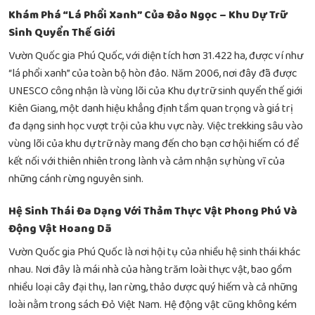
Khám Phá “Lá Phổi Xanh” Của Đảo Ngọc – Khu Dự Trữ
Sinh Quyển Thế Giới
Vườn Quốc gia Phú Quốc, với diện tích hơn 31.422 ha, được ví như
“lá phổi xanh” của toàn bộ hòn đảo. Năm 2006, nơi đây đã được
UNESCO công nhận là vùng lõi của Khu dự trữ sinh quyển thế giới
Kiên Giang, một danh hiệu khẳng định tầm quan trọng và giá trị
đa dạng sinh học vượt trội của khu vực này. Việc trekking sâu vào
vùng lõi của khu dự trữ này mang đến cho bạn cơ hội hiếm có để
kết nối với thiên nhiên trong lành và cảm nhận sự hùng vĩ của
những cánh rừng nguyên sinh.
Hệ Sinh Thái Đa Dạng Với Thảm Thực Vật Phong Phú Và
Động Vật Hoang Dã
Vườn Quốc gia Phú Quốc là nơi hội tụ của nhiều hệ sinh thái khác
nhau. Nơi đây là mái nhà của hàng trăm loài thực vật, bao gồm
nhiều loại cây đại thụ, lan rừng, thảo dược quý hiếm và cả những
loài nằm trong sách Đỏ Việt Nam. Hệ động vật cũng không kém