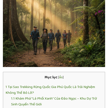
Mục lục
[
Ẩn
]
1
Tại Sao Trekking Rừng Quốc Gia Phú Quốc Là Trải Nghiệm
Không Thể Bỏ Lỡ?
1.1
Khám Phá “Lá Phổi Xanh” Của Đảo Ngọc – Khu Dự Trữ
Sinh Quyển Thế Giới