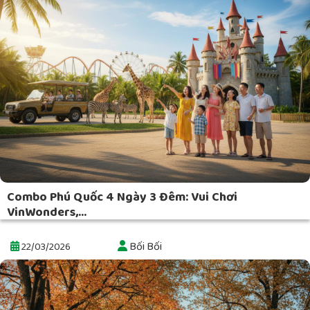
7 mẹo vặt khi đến Singapore
Bối Bối
11/06/2019
Combo Phú Quốc 4 Ngày 3 Đêm: Vui Chơi
VinWonders,...
Bối Bối
22/03/2026