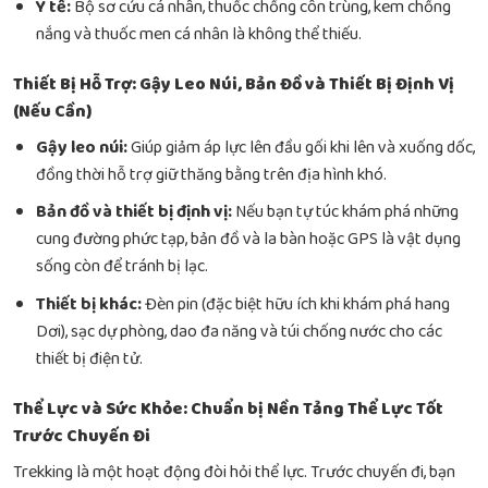
Y tế:
Bộ sơ cứu cá nhân, thuốc chống côn trùng, kem chống
nắng và thuốc men cá nhân là không thể thiếu.
Thiết Bị Hỗ Trợ: Gậy Leo Núi, Bản Đồ và Thiết Bị Định Vị
(Nếu Cần)
Gậy leo núi:
Giúp giảm áp lực lên đầu gối khi lên và xuống dốc,
đồng thời hỗ trợ giữ thăng bằng trên địa hình khó.
Bản đồ và thiết bị định vị:
Nếu bạn tự túc khám phá những
cung đường phức tạp, bản đồ và la bàn hoặc GPS là vật dụng
sống còn để tránh bị lạc.
Thiết bị khác:
Đèn pin (đặc biệt hữu ích khi khám phá hang
Dơi), sạc dự phòng, dao đa năng và túi chống nước cho các
thiết bị điện tử.
Thể Lực và Sức Khỏe: Chuẩn bị Nền Tảng Thể Lực Tốt
Trước Chuyến Đi
Trekking là một hoạt động đòi hỏi thể lực. Trước chuyến đi, bạn