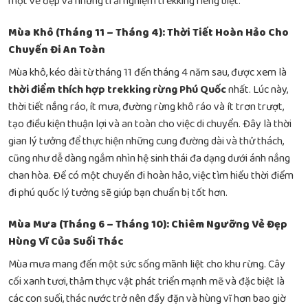
một vẻ đẹp và những trải nghiệm trekking riêng biệt.
Mùa Khô (Tháng 11 – Tháng 4): Thời Tiết Hoàn Hảo Cho
Chuyến Đi An Toàn
Mùa khô, kéo dài từ tháng 11 đến tháng 4 năm sau, được xem là
thời điểm thích hợp trekking rừng Phú Quốc
nhất. Lúc này,
thời tiết nắng ráo, ít mưa, đường rừng khô ráo và ít trơn trượt,
tạo điều kiện thuận lợi và an toàn cho việc di chuyển. Đây là thời
gian lý tưởng để thực hiện những cung đường dài và thử thách,
cũng như dễ dàng ngắm nhìn hệ sinh thái đa dạng dưới ánh nắng
chan hòa. Để có một chuyến đi hoàn hảo, việc tìm hiểu
thời điểm
đi phú quốc lý tưởng
sẽ giúp bạn chuẩn bị tốt hơn.
Mùa Mưa (Tháng 6 – Tháng 10): Chiêm Ngưỡng Vẻ Đẹp
Hùng Vĩ Của Suối Thác
Mùa mưa mang đến một sức sống mãnh liệt cho khu rừng. Cây
cối xanh tươi, thảm thực vật phát triển mạnh mẽ và đặc biệt là
các con suối, thác nước trở nên đầy đặn và hùng vĩ hơn bao giờ