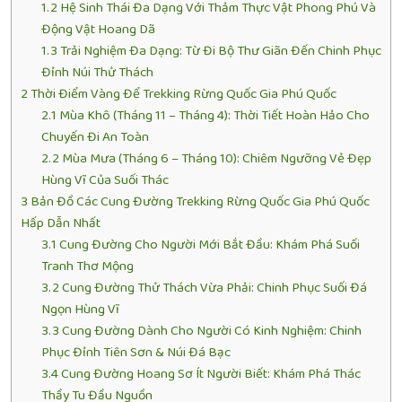
1.2
Hệ Sinh Thái Đa Dạng Với Thảm Thực Vật Phong Phú Và
Động Vật Hoang Dã
1.3
Trải Nghiệm Đa Dạng: Từ Đi Bộ Thư Giãn Đến Chinh Phục
Đỉnh Núi Thử Thách
2
Thời Điểm Vàng Để Trekking Rừng Quốc Gia Phú Quốc
2.1
Mùa Khô (Tháng 11 – Tháng 4): Thời Tiết Hoàn Hảo Cho
Chuyến Đi An Toàn
2.2
Mùa Mưa (Tháng 6 – Tháng 10): Chiêm Ngưỡng Vẻ Đẹp
Hùng Vĩ Của Suối Thác
3
Bản Đồ Các Cung Đường Trekking Rừng Quốc Gia Phú Quốc
Hấp Dẫn Nhất
3.1
Cung Đường Cho Người Mới Bắt Đầu: Khám Phá Suối
Tranh Thơ Mộng
3.2
Cung Đường Thử Thách Vừa Phải: Chinh Phục Suối Đá
Ngọn Hùng Vĩ
3.3
Cung Đường Dành Cho Người Có Kinh Nghiệm: Chinh
Phục Đỉnh Tiên Sơn & Núi Đá Bạc
3.4
Cung Đường Hoang Sơ Ít Người Biết: Khám Phá Thác
Thầy Tu Đầu Nguồn