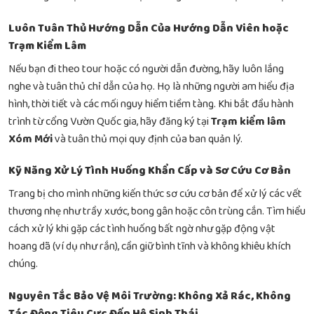
Luôn Tuân Thủ Hướng Dẫn Của Hướng Dẫn Viên hoặc
Trạm Kiểm Lâm
Nếu bạn đi theo tour hoặc có người dẫn đường, hãy luôn lắng
nghe và tuân thủ chỉ dẫn của họ. Họ là những người am hiểu địa
hình, thời tiết và các mối nguy hiểm tiềm tàng. Khi bắt đầu hành
trình từ cổng Vườn Quốc gia, hãy đăng ký tại
Trạm kiểm lâm
Xóm Mới
và tuân thủ mọi quy định của ban quản lý.
Kỹ Năng Xử Lý Tình Huống Khẩn Cấp và Sơ Cứu Cơ Bản
Trang bị cho mình những kiến thức sơ cứu cơ bản để xử lý các vết
thương nhẹ như trầy xước, bong gân hoặc côn trùng cắn. Tìm hiểu
cách xử lý khi gặp các tình huống bất ngờ như gặp động vật
hoang dã (ví dụ như rắn), cần giữ bình tĩnh và không khiêu khích
chúng.
Nguyên Tắc Bảo Vệ Môi Trường: Không Xả Rác, Không
Tác Động Tiêu Cực Đến Hệ Sinh Thái