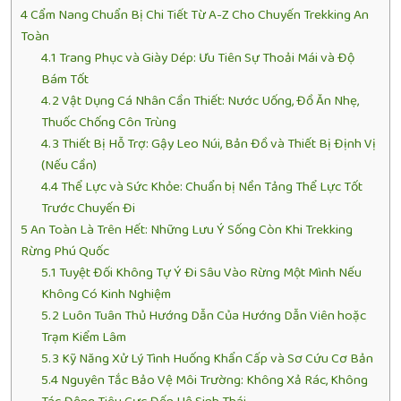
4
Cẩm Nang Chuẩn Bị Chi Tiết Từ A-Z Cho Chuyến Trekking An
Toàn
4.1
Trang Phục và Giày Dép: Ưu Tiên Sự Thoải Mái và Độ
Bám Tốt
4.2
Vật Dụng Cá Nhân Cần Thiết: Nước Uống, Đồ Ăn Nhẹ,
Thuốc Chống Côn Trùng
4.3
Thiết Bị Hỗ Trợ: Gậy Leo Núi, Bản Đồ và Thiết Bị Định Vị
(Nếu Cần)
4.4
Thể Lực và Sức Khỏe: Chuẩn bị Nền Tảng Thể Lực Tốt
Trước Chuyến Đi
5
An Toàn Là Trên Hết: Những Lưu Ý Sống Còn Khi Trekking
Rừng Phú Quốc
5.1
Tuyệt Đối Không Tự Ý Đi Sâu Vào Rừng Một Mình Nếu
Không Có Kinh Nghiệm
5.2
Luôn Tuân Thủ Hướng Dẫn Của Hướng Dẫn Viên hoặc
Trạm Kiểm Lâm
5.3
Kỹ Năng Xử Lý Tình Huống Khẩn Cấp và Sơ Cứu Cơ Bản
5.4
Nguyên Tắc Bảo Vệ Môi Trường: Không Xả Rác, Không