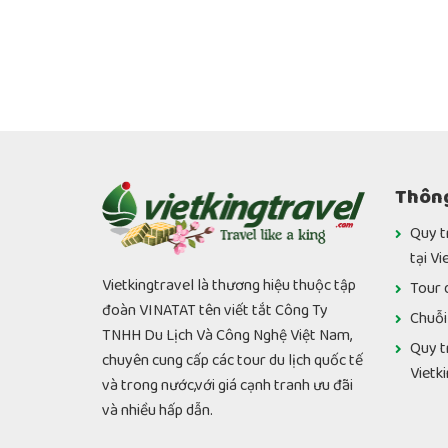
Thông
Quy t
tại Vi
Vietkingtravel là thương hiệu thuộc tập
Tour 
đoàn VINATAT tên viết tắt Công Ty
Chuỗi
TNHH Du Lịch Và Công Nghệ Việt Nam,
Quy t
chuyên cung cấp các tour du lịch quốc tế
Vietk
và trong nước,với giá cạnh tranh ưu đãi
và nhiều hấp dẫn.