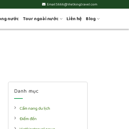
Email:S666@Vietkingtravel.com
ong nước
Tour ngoài nước
Liên hệ
Blog
Danh mục
Cẩm nang du lịch
Điểm đến