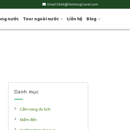
Email:S666@Vietkingtravel.com
ong nước
Tour ngoài nước
Liên hệ
Blog
Danh mục
Cẩm nang du lịch
Điểm đến