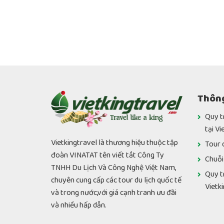
Thông
Quy t
tại Vi
Vietkingtravel là thương hiệu thuộc tập
Tour 
đoàn VINATAT tên viết tắt Công Ty
Chuỗi
TNHH Du Lịch Và Công Nghệ Việt Nam,
Quy t
chuyên cung cấp các tour du lịch quốc tế
Vietk
và trong nước,với giá cạnh tranh ưu đãi
và nhiều hấp dẫn.