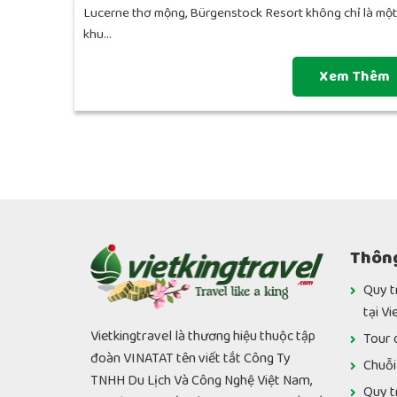
Lucerne thơ mộng, Bürgenstock Resort không chỉ là một
khu...
Xem Thêm
Thông
Quy t
tại Vi
Vietkingtravel là thương hiệu thuộc tập
Tour 
đoàn VINATAT tên viết tắt Công Ty
Chuỗi
TNHH Du Lịch Và Công Nghệ Việt Nam,
Quy t