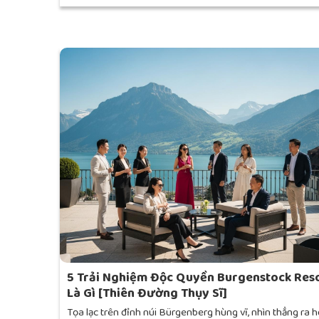
5 Trải Nghiệm Độc Quyền Burgenstock Res
Là Gì [Thiên Đường Thụy Sĩ]
Tọa lạc trên đỉnh núi Bürgenberg hùng vĩ, nhìn thẳng ra h