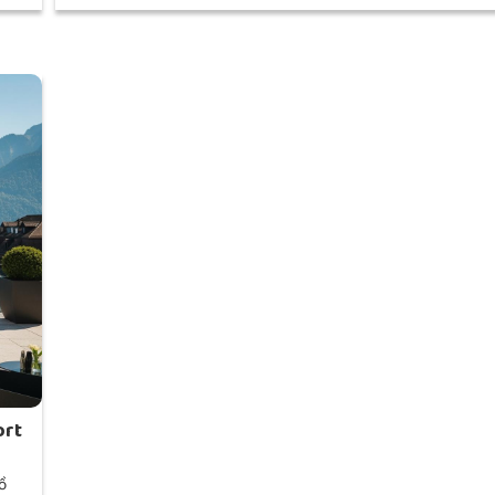
ort
ồ