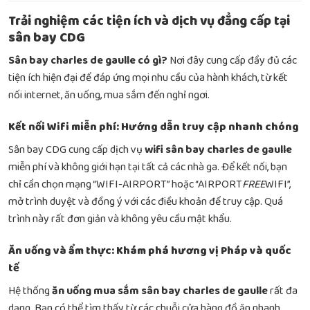
Trải nghiệm các tiện ích và dịch vụ đẳng cấp tại
sân bay CDG
Sân bay charles de gaulle có gì?
Nơi đây cung cấp đầy đủ các
tiện ích hiện đại để đáp ứng mọi nhu cầu của hành khách, từ kết
nối internet, ăn uống, mua sắm đến nghỉ ngơi.
Kết nối Wifi miễn phí: Hướng dẫn truy cập nhanh chóng
Sân bay CDG cung cấp dịch vụ
wifi sân bay charles de gaulle
miễn phí và không giới hạn tại tất cả các nhà ga. Để kết nối, bạn
chỉ cần chọn mạng “WIFI-AIRPORT” hoặc “AIRPORT
FREE
WIFI”,
mở trình duyệt và đồng ý với các điều khoản để truy cập. Quá
trình này rất đơn giản và không yêu cầu mật khẩu.
Ăn uống và ẩm thực: Khám phá hương vị Pháp và quốc
tế
Hệ thống
ăn uống mua sắm sân bay charles de gaulle
rất đa
dạng. Bạn có thể tìm thấy từ các chuỗi cửa hàng đồ ăn nhanh