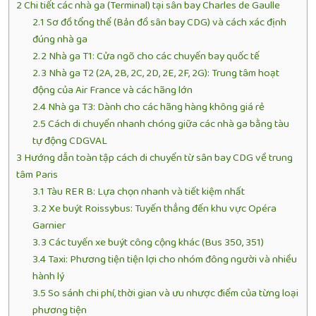
2
Chi tiết các nhà ga (Terminal) tại sân bay Charles de Gaulle
2.1
Sơ đồ tổng thể (Bản đồ sân bay CDG) và cách xác định
đúng nhà ga
2.2
Nhà ga T1: Cửa ngõ cho các chuyến bay quốc tế
2.3
Nhà ga T2 (2A, 2B, 2C, 2D, 2E, 2F, 2G): Trung tâm hoạt
động của Air France và các hãng lớn
2.4
Nhà ga T3: Dành cho các hãng hàng không giá rẻ
2.5
Cách di chuyển nhanh chóng giữa các nhà ga bằng tàu
tự động CDGVAL
3
Hướng dẫn toàn tập cách di chuyển từ sân bay CDG về trung
tâm Paris
3.1
Tàu RER B: Lựa chọn nhanh và tiết kiệm nhất
3.2
Xe buýt Roissybus: Tuyến thẳng đến khu vực Opéra
Garnier
3.3
Các tuyến xe buýt công cộng khác (Bus 350, 351)
3.4
Taxi: Phương tiện tiện lợi cho nhóm đông người và nhiều
hành lý
3.5
So sánh chi phí, thời gian và ưu nhược điểm của từng loại
phương tiện