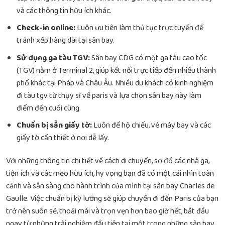
và các thông tin hữu ích khác.
Check-in online:
Luôn ưu tiên làm thủ tục trực tuyến để
tránh xếp hàng dài tại sân bay.
Sử dụng ga tàu TGV:
Sân bay CDG có một ga tàu cao tốc
(TGV) nằm ở Terminal 2, giúp kết nối trực tiếp đến nhiều thành
phố khác tại Pháp và Châu Âu. Nhiều du khách có
kinh nghiệm
đi tàu tgv từ thụy sĩ về paris
và lựa chọn sân bay này làm
điểm đến cuối cùng.
Chuẩn bị sẵn giấy tờ:
Luôn để hộ chiếu, vé máy bay và các
giấy tờ cần thiết ở nơi dễ lấy.
Với những thông tin chi tiết về cách di chuyển, sơ đồ các nhà ga,
tiện ích và các mẹo hữu ích, hy vọng bạn đã có một cái nhìn toàn
cảnh và sẵn sàng cho hành trình của mình tại sân bay Charles de
Gaulle. Việc chuẩn bị kỹ lưỡng sẽ giúp chuyến đi đến Paris của bạn
trở nên suôn sẻ, thoải mái và trọn vẹn hơn bao giờ hết, bắt đầu
ngay từ những trải nghiệm đầu tiên tại một trong những sân bay