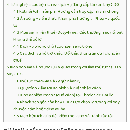
4
Trải nghiệm các tiện ích và dịch vụ đẳng cấp tại sân bay CDG
4.1
Kết nối Wifi miễn phí: Hướng dẫn truy cập nhanh chóng
4.2
Ăn uống và ẩm thực: Khám phá hương vị Pháp và quốc
tế
4.3
Mua sắm miễn thuế (Duty-Free): Các thương hiệu nổi bật
không thể bỏ lỡ
4.4
Dịch vụ phòng chờ (Lounge) sang trọng
4.5
Các dịch vụ hỗ trợ khác: Đổi tiền, thông tin du lịch, hoàn
thuế
5
Kinh nghiệm và những lưu ý quan trọng khi làm thủ tục tại sân
bay CDG
5.1
Thủ tục check-in và ký gửi hành lý
5.2
Quy trình kiểm tra an ninh và xuất nhập cảnh
5.3
Kinh nghiệm transit (quá cảnh) tại Charles de Gaulle
5.4
Khách sạn gần sân bay CDG: Lựa chọn lý tưởng khi bay
chuyến sớm hoặc đêm muộn
5.5
Mẹo hữu ích giúp tiết kiệm thời gian và tránh rắc rối