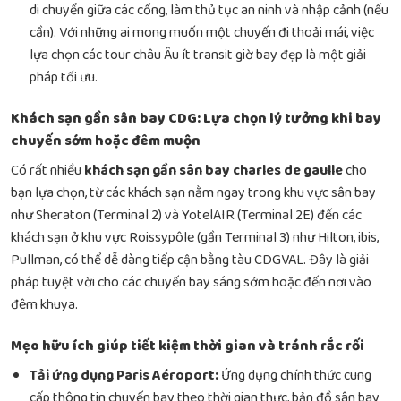
di chuyển giữa các cổng, làm thủ tục an ninh và nhập cảnh (nếu
cần). Với những ai mong muốn một chuyến đi thoải mái, việc
lựa chọn các
tour châu Âu ít transit giờ bay đẹp
là một giải
pháp tối ưu.
Khách sạn gần sân bay CDG: Lựa chọn lý tưởng khi bay
chuyến sớm hoặc đêm muộn
Có rất nhiều
khách sạn gần sân bay charles de gaulle
cho
bạn lựa chọn, từ các khách sạn nằm ngay trong khu vực sân bay
như Sheraton (Terminal 2) và YotelAIR (Terminal 2E) đến các
khách sạn ở khu vực Roissypôle (gần Terminal 3) như Hilton, ibis,
Pullman, có thể dễ dàng tiếp cận bằng tàu CDGVAL. Đây là giải
pháp tuyệt vời cho các chuyến bay sáng sớm hoặc đến nơi vào
đêm khuya.
Mẹo hữu ích giúp tiết kiệm thời gian và tránh rắc rối
Tải ứng dụng Paris Aéroport:
Ứng dụng chính thức cung
cấp thông tin chuyến bay theo thời gian thực, bản đồ sân bay