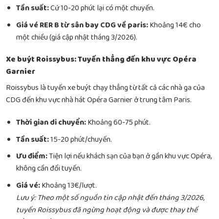
Tần suất:
Cứ 10-20 phút lại có một chuyến.
Giá vé RER B từ sân bay CDG về paris:
Khoảng 14€ cho
một chiều (giá cập nhật tháng 3/2026).
Xe buýt Roissybus: Tuyến thẳng đến khu vực Opéra
Garnier
Roissybus là tuyến xe buýt chạy thẳng từ tất cả các nhà ga của
CDG đến khu vực nhà hát Opéra Garnier ở trung tâm Paris.
Thời gian di chuyển:
Khoảng 60-75 phút.
Tần suất:
15-20 phút/chuyến.
Ưu điểm:
Tiện lợi nếu khách sạn của bạn ở gần khu vực Opéra,
không cần đổi tuyến.
Giá vé:
Khoảng 13€/lượt.
Lưu ý: Theo một số nguồn tin cập nhật đến tháng 3/2026,
tuyến Roissybus đã ngừng hoạt động và được thay thế