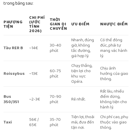
trong bảng sau:
CHI PHÍ
THỜI
PHƯƠNG
(ƯỚC
GIAN DI
ƯU ĐIỂM
NHƯỢC ĐIỂM
TIỆN
TÍNH
CHUYỂN
2026)
Nhanh, đúng
Có thể đông
30-40
giờ, không
đúc, phải tự
Tàu RER B
~14€
phút
tắc đường,
mang vác hành
giá hợp lý.
lý.
Chạy thẳng,
Chịu ảnh
60-75
tiện lợi cho
Roissybus
~13€
hưởng của giao
phút
khu vực
thông.
Opéra.
Rất lâu, nhiều
Bus
70-90
điểm dừng,
~2-3€
Rẻ nhất.
350/351
phút
không tiện cho
hành lý.
Tiện lợi, thoải
Chi phí cao, phụ
56€ /
35-70
Taxi
mái, đưa đến
thuộc vào giao
65€
phút
tận nơi.
thông.