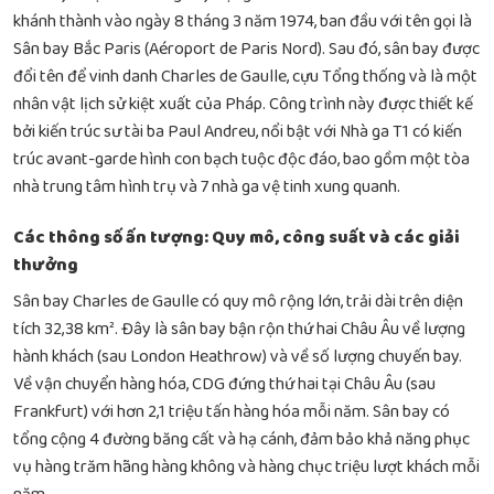
khánh thành vào ngày 8 tháng 3 năm 1974, ban đầu với tên gọi là
Sân bay Bắc Paris (Aéroport de Paris Nord). Sau đó, sân bay được
đổi tên để vinh danh Charles de Gaulle, cựu Tổng thống và là một
nhân vật lịch sử kiệt xuất của Pháp. Công trình này được thiết kế
bởi kiến trúc sư tài ba Paul Andreu, nổi bật với Nhà ga T1 có kiến
trúc avant-garde hình con bạch tuộc độc đáo, bao gồm một tòa
nhà trung tâm hình trụ và 7 nhà ga vệ tinh xung quanh.
Các thông số ấn tượng: Quy mô, công suất và các giải
thưởng
Sân bay Charles de Gaulle có quy mô rộng lớn, trải dài trên diện
tích 32,38 km². Đây là sân bay bận rộn thứ hai Châu Âu về lượng
hành khách (sau London Heathrow) và về số lượng chuyến bay.
Về vận chuyển hàng hóa, CDG đứng thứ hai tại Châu Âu (sau
Frankfurt) với hơn 2,1 triệu tấn hàng hóa mỗi năm. Sân bay có
tổng cộng 4 đường băng cất và hạ cánh, đảm bảo khả năng phục
vụ hàng trăm hãng hàng không và hàng chục triệu lượt khách mỗi