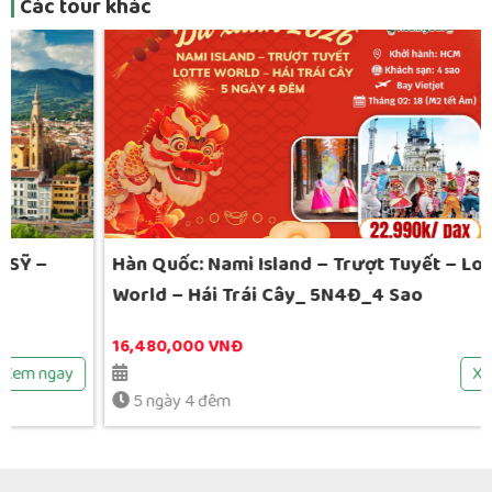
Các tour khác
Hàn Quốc: Nami Island – Trượt Tuyết – Lotte
World – Hái Trái Cây_ 5N4Đ_4 Sao
16,480,000 VNĐ
Xem ngay
5 ngày 4 đêm