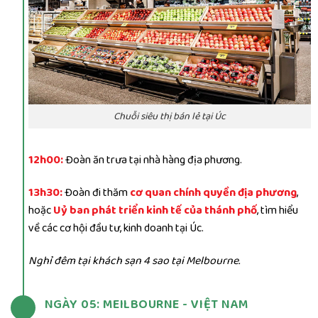
Chuỗi siêu thị bán lẻ tại Úc
12h00:
Đoàn ăn trưa tại nhà hàng địa phương.
13h30:
Đoàn đi thăm
c
ơ quan chính quyền địa phương
,
hoặc
Uỷ ban phát triển kinh tế của thánh phố
, tìm hiểu
về các cơ hội đầu tư, kinh doanh tại Úc.
Nghỉ đêm tại khách sạn 4 sao tại Melbourne.
NGÀY 05: MEILBOURNE - VIỆT NAM