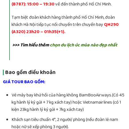
(B787): 15:00 – 19:30
về đến thành phố Hồ Chí Minh.
Tạm biệt đoàn khách hàng thành phố Hồ Chí Minh, đoàn
khách Hà Nội tiếp tục nối chuyến trên chuyến bay
QH290
(A320) 23h20 – 01h35(+1).
>>> Tìm hiểu thêm
chọn du lịch úc mùa nào đẹp nhất
Bao gồm điều khoản
GIÁ TOUR BAO GỒM:
Vé máy bay khứ hồi của hàng không BamBooAirways.(Có 45
kg hành lý ký gửi + 7 kg xách tay) hoặc Vietnamairlines (có 1
kiện 23kg hành lý ký gửi + 7kg xách tay)
Khách sạn tiêu chuẩn 4*, 2 người/ phòng (nếu đoàn lẻ nam
hoặc nữ sẽ xếp phòng 3 người).