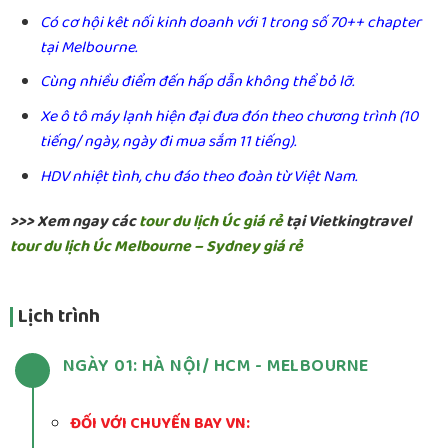
Có cơ hội kêt nối kinh doanh với 1 trong số 70++ chapter
tại Melbourne.
Cùng nhiều điểm đến hấp dẫn không thể bỏ lỡ.
Xe ô tô máy lạnh hiện đại đưa đón theo chương trình (10
tiếng/ ngày, ngày đi mua sắm 11 tiếng).
HDV nhiệt tình, chu đáo theo đoàn từ Việt Nam.
>>> Xem ngay các
tour du lịch Úc giá rẻ
tại Vietkingtravel
tour du lịch Úc Melbourne – Sydney giá rẻ
Lịch trình
NGÀY 01: HÀ NỘI/ HCM - MELBOURNE
ĐỐI VỚI CHUYẾN BAY VN: