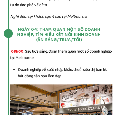
tự do dạo phố về đêm.
Nghỉ đêm tại khách sạn 4 sao tại Melbourne.
NGÀY 04: THAM QUAN MỘT SỐ DOANH
NGHIỆP, TÌM HIỂU KẾT NỐI KINH DOANH
(ĂN SÁNG/TRƯA/TỐI)
08h00:
Sau bữa sáng, đoàn tham quan một số doanh nghiệp
tại Melbourne.
Doanh nghiệp về xuất nhập khẩu, chuỗi siêu thị bán lẻ,
bất động sản, spa làm đẹp…