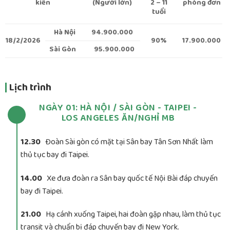
kiến
(Người lớn)
2 – 11
phòng đơn
tuổi
Hà Nội
94.900.000
18/2/2026
90%
17.900.000
Sài Gòn
95.900.000
Lịch trình
NGÀY 01: HÀ NỘI / SÀI GÒN - TAIPEI -
LOS ANGELES ĂN/NGHỈ MB
12.30
Đoàn Sài gòn có mặt tại Sân bay Tân Sơn Nhất làm
thủ tục bay đi Taipei.
14.00
Xe đưa đoàn ra Sân bay quốc tế Nội Bài đáp chuyến
bay đi Taipei.
21.00
Hạ cánh xuống Taipei, hai đoàn gặp nhau, làm thủ tục
transit và chuẩn bị đáp chuyến bay đi New York.