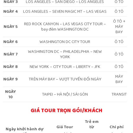
NGÀY 3
LOS ANGELES – SAN DIEGO – LOS ANGELES
Ô TÔ
NGÀY 4
LOS ANGELES – SEVEN MAGIC MT – LAS VEGAS
Ô TÔ
Ô TÔ +
RED ROCK CANYON – LAS VEGAS CITY TOUR –
NGÀY 5
MÁY
bay đêm WASHINGTON DC
BAY
NGÀY 6
WASHINGTON DC CITY TOUR
Ô TÔ
WASHINGTON DC – PHILADELPHIA – NEW
NGÀY 7
Ô TÔ
YORK
NGÀY 8
NEW YORK – CITY TOUR – LIBERTY – JFK
Ô TÔ
MÁY
NGÀY 9
TRÊN MÁY BAY – VƯỢT TUYẾN ĐỔI NGÀY
BAY
NGÀY
TAIPEI – HÀ NỘI / SÀI GÒN
TRANSIT
10
GIÁ TOUR TRỌN GÓI/KHÁCH
Trẻ em
Giá Tour
từ
Chi phí
Ngày khởi hành dự