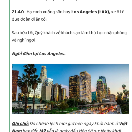
21.40
Hạ cánh xuống sân bay
Los Angeles (LAX),
xe ô tô
đưa đoàn đi ăn tối.
Sau bữa tối, Quý khách về khách sạn làm thủ tục nhận phòng
và nghỉ ngơi.
Nghỉ đêm tại Los Angeles.
Ghi chú:
Do chênh lệch múi giờ nên ngày khởi hành ở
Việt
Nam
bay đến
Mỹ
vẫn là ngày đầu tiên (Ví dụ: Ngày khởi