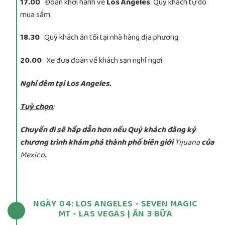
17.00
Đoàn khởi hành về
Los Angeles
. Quý khách tự do
mua sắm.
18.30
Quý khách ăn tối tại nhà hàng địa phương.
20.00
Xe đưa đoàn về khách sạn nghỉ ngơi.
Nghỉ đêm tại Los Angeles.
Tuỳ chọn
:
Chuyến đi sẽ hấp dẫn hơn nếu Quý khách đăng ký
chương trình khám phá thành phố biên giới
Tijuana
của
Mexico
.
NGÀY 04: LOS ANGELES - SEVEN MAGIC
MT - LAS VEGAS | ĂN 3 BỮA