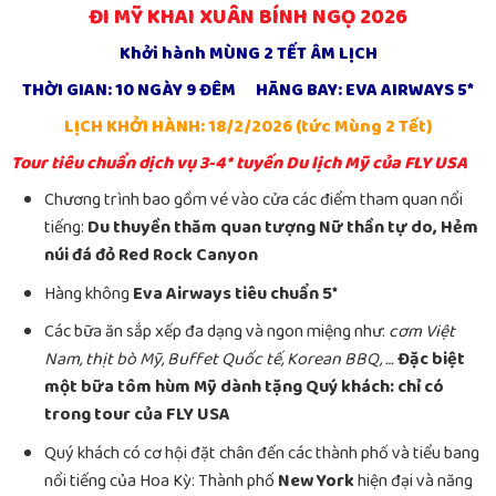
ĐI MỸ KHAI XUÂN BÍNH NGỌ 2026
Khởi hành MÙNG 2 TẾT ÂM LỊCH
THỜI GIAN: 10 NGÀY 9 ĐÊM HÃNG BAY: EVA AIRWAYS 5*
LỊCH KHỞI HÀNH: 18/2/2026 (tức Mùng 2 Tết)
Tour tiêu chuẩn dịch vụ 3-4* tuyến Du lịch Mỹ của FLY USA
Chương trình bao gồm vé vào cửa các điểm tham quan nổi
tiếng:
Du thuyền thăm quan tượng Nữ thần tự do, Hẻm
núi đá đỏ Red Rock Canyon
Hàng không
Eva Airways tiêu chuẩn 5*
Các bữa ăn sắp xếp đa dạng và ngon miệng như:
cơm Việt
Nam, thịt bò Mỹ, Buffet Quốc tế, Korean BBQ, …
Đặc biệt
một bữa tôm hùm Mỹ dành tặng Quý khách: chỉ có
trong tour của FLY USA
Quý khách có cơ hội đặt chân đến các thành phố và tiểu bang
nổi tiếng của Hoa Kỳ: Thành phố
New York
hiện đại và năng