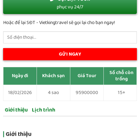
phục vụ 24/7
Hoặc để lại SĐT - Vietkingtravel sẽ gọi lại cho bạn ngay!
Số chỗ còn
Ngày đi
Khách sạn
Giá Tour
trống
18/02/2026
4 sao
95900000
15+
Giới thiệu
Lịch trình
Giới thiệu