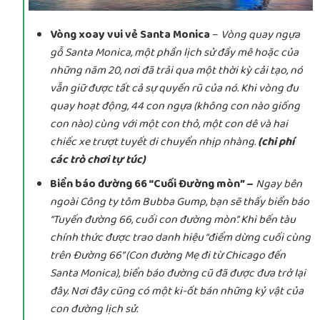
Vòng xoay vui vẻ Santa Monica
–
Vòng quay ngựa
gỗ Santa Monica, một phần lịch sử đầy mê hoặc của
những năm 20, nơi đã trải qua một thời kỳ cải tạo, nó
vẫn giữ được tất cả sự quyến rũ của nó. Khi vòng đu
quay hoạt động, 44 con ngựa (không con nào giống
con nào) cùng với một con thỏ, một con dê và hai
chiếc xe trượt tuyết di chuyển nhịp nhàng.
(chi phí
các trò chơi tự túc)
Biển báo đường 66 “Cuối Đường mòn” –
Ngay bên
ngoài Công ty tôm Bubba Gump, bạn sẽ thấy biển báo
“Tuyến đường 66, cuối con đường mòn”. Khi bến tàu
chính thức được trao danh hiệu “điểm dừng cuối cùng
trên Đường 66” (Con đường Mẹ đi từ Chicago đến
Santa Monica), biển báo đường cũ đã được đưa trở lại
đây. Nơi đây cũng có một ki-ốt bán những kỷ vật của
con đường lịch sử.