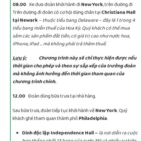
08.00
Xe đưa đoàn khởi hành đi
New York
, trên đường đi
Trên đường đi đoàn có cơ hội dừng chân tại
Christiana Mall
tại Newark
– thuộc tiểu bang Delaware – đây là 1 trong 4
tiểu bang miễn thuế của Hoa Kỳ. Quý khách có thể mua
sắm các sản phẩm đắt tiền, có giá trị cao như nước hoa,
iPhone, iPad … mà không phải trả thêm thuế.
Lưu ý:
Chương trình này sẽ chỉ thực hiện được nếu
thời gian cho phép và theo sự sắp xếp của trưởng đoàn
mà không ảnh hưởng đến thời gian tham quan của
chương trình chính.
12.00
Đoàn dùng bữa trưa tại nhà hàng.
Sau bữa trưa, đoàn tiếp tục khởi hành về
New York
. Quý
khách ghé tham quan thành phố
Philadelphia
.
Dinh độc lập Independence Hall –
là nơi diễn ra cuộc
họp thống nhất 13 bang của nước Mỹ và nhiều sự kiện