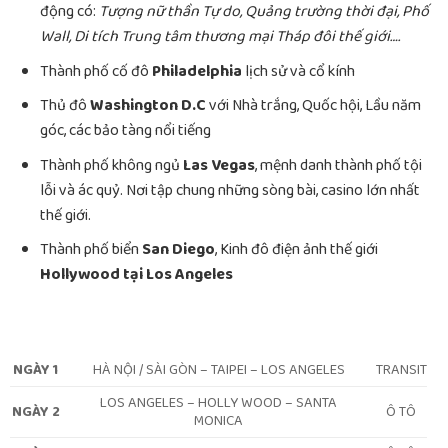
động có:
Tượng nữ thần Tự do, Quảng trường thời đại, Phố
Wall, Di tích Trung tâm thương mại Tháp đôi thế giới….
Thành phố cố đô
Philadelphia
lịch sử và cổ kính
Thủ đô
Washington D.C
với Nhà trắng, Quốc hội, Lầu năm
góc, các bảo tàng nổi tiếng
Thành phố không ngủ
Las Vegas
, mệnh danh thành phố tội
lỗi và ác quỷ. Nơi tập chung những sòng bài, casino lớn nhất
thế giới.
Thành phố biển
San Diego
, Kinh đô điện ảnh thế giới
Hollywood tại Los Angeles
NGÀY 1
HÀ NỘI / SÀI GÒN – TAIPEI – LOS ANGELES
TRANSIT
LOS ANGELES – HOLLY WOOD – SANTA
NGÀY 2
Ô TÔ
MONICA