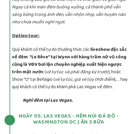
Ngay cả khi màn đêm buông xuống, cả thành phố vẫn
sáng bừng trong ánh đèn, vẫn nhộn nhịp, vẫn huyên náo
như chưa muốn nghỉ ngơi.
Option tour:
Quý khách có thể tự do thưởng thức các
liveshow đặc sắc
về đêm “Le Rêve” tại Wynn với hàng trăm nữ vũ công
cũng là VĐV bơi lặn chuyên nghiệp xuất hiện ngược
trên mặt nước
(
vé tự túc và phải đăng ký trước
), hoặc
Show “O” tại Bellagio (
vé tự túc, giá vé tùy thời điểm
), … hay
quý khách có thể tự do khám phá Las Vegas về đêm.
Nghỉ đêm tại Las Vegas.
NGÀY 05: LAS VEGAS - HẺM NÚI ĐÁ ĐỎ -
WASHINGTON DC | ĂN 3 BỮA