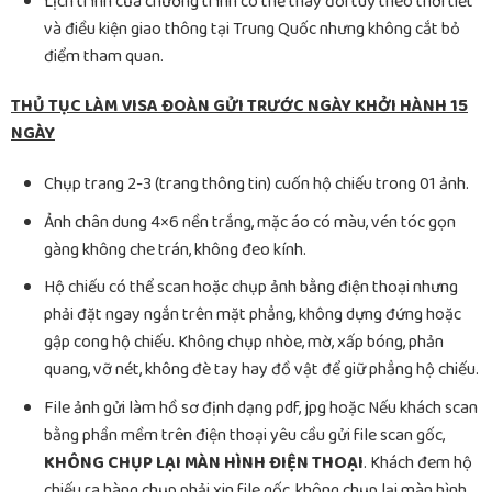
Lịch trình của chương trình có thể thay đổi tuỳ theo thời tiết
và điều kiện giao thông tại Trung Quốc nhưng không cắt bỏ
điểm tham quan.
THỦ TỤC LÀM VISA ĐOÀN GỬI TRƯỚC NGÀY KHỞI HÀNH 15
NGÀY
Chụp trang 2-3 (trang thông tin) cuốn hộ chiếu trong 01 ảnh.
Ảnh chân dung 4×6 nền trắng, mặc áo có màu, vén tóc gọn
gàng không che trán, không đeo kính.
Hộ chiếu có thể scan hoặc chụp ảnh bằng điện thoại nhưng
phải đặt ngay ngắn trên mặt phẳng, không dựng đứng hoặc
gập cong hộ chiếu. Không chụp nhòe, mờ, xấp bóng, phản
quang, vỡ nét, không đè tay hay đồ vật để giữ phẳng hộ chiếu.
File ảnh gửi làm hồ sơ định dạng pdf, jpg hoặc Nếu khách scan
bằng phần mềm trên điện thoại yêu cầu gửi file scan gốc,
KHÔNG CHỤP LẠI MÀN HÌNH ĐIỆN THOẠI
. Khách đem hộ
chiếu ra hàng chụp phải xin file gốc, không chụp lại màn hình