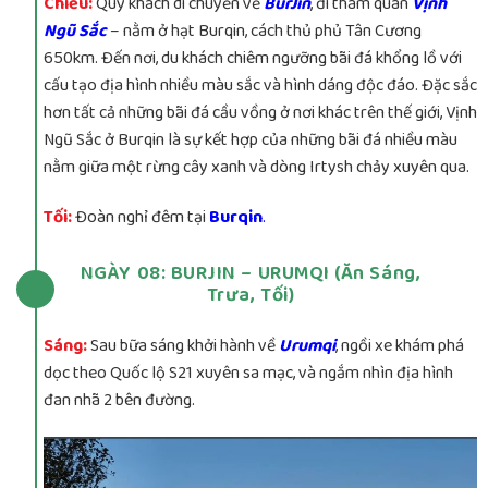
Chiều:
Quý khách di chuyển về
BurJin
, đi tham quan
Vịnh
Ngũ Sắc
– nằm ở hạt Burqin, cách thủ phủ Tân Cương
650km. Đến nơi, du khách chiêm ngưỡng bãi đá khổng lồ với
cấu tạo địa hình nhiều màu sắc và hình dáng độc đáo. Đặc sắc
hơn tất cả những bãi đá cầu vồng ở nơi khác trên thế giới, Vịnh
Ngũ Sắc ở Burqin là sự kết hợp của những bãi đá nhiều màu
nằm giữa một rừng cây xanh và dòng Irtysh chảy xuyên qua.
Tối:
Đoàn nghỉ đêm tại
Burqin
.
NGÀY 08: BURJIN – URUMQI (Ăn Sáng,
Trưa, Tối)
Sáng:
Sau bữa sáng khởi hành về
Urumqi
, ngồi xe khám phá
dọc theo Quốc lộ S21 xuyên sa mạc, và ngắm nhìn địa hình
đan nhã 2 bên đường.