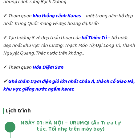
những cánh rừng Bạch Dương
✔
Tham quan
khu thắng cảnh Kanas
–
một trong năm hồ đẹp
nhất Trung Quốc mang vẻ đẹp hoang dã, bí ẩn
✔
Tận hưởng 8 vẻ đẹp thần thoại của
hồ Thiên Trì
–
hồ nước
đẹp nhất khu vực Tân Cương
: Thạch Môn Tử, Đại Long Trì, Thanh
Nguyệt Quang, Thác nước trên không…
✔
Tham quan
Hỏa Diệm Sơn
✔
Ghé thăm trạm điện gió lớn nhất Châu Á, thành cổ Giao Hà,
khu vực giếng nước ngầm Karez
Lịch trình
NGÀY 01: HÀ NỘI – URUMQI (Ăn Trưa tự
túc, Tối nhẹ trên máy bay)