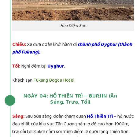
Hỏa Diệm Sơn
Chiều:
Xe đưa đoàn khởi hành đi
thành phố Uyghur (thành
phố Fukang).
Tối:
Nghỉ đêm tại
Uyghur.
Khách sạn
Fukang Bogda Hotel
NGÀY 04: HỒ THIÊN TRÌ – BURJIN (Ăn
Sáng, Trưa, Tối)
Sáng:
Sau bữa sáng, đoàn tham quan
Hồ Thiên Trì
–
hồ nước
đẹp nhất của khu vực Tân Cương nằm ở độ cao hơn 1900m,
trải dài tới 3,5km nằm soi mình diễm lệ dưới rặng Thiên Sơn