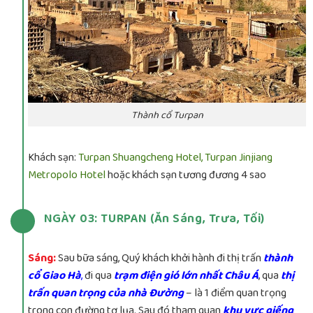
Thành cổ Turpan
Khách sạn:
Turpan Shuangcheng Hotel,
Turpan Jinjiang
Metropolo Hotel
hoặc khách sạn tương đương 4 sao
NGÀY 03: TURPAN (Ăn Sáng, Trưa, Tối)
Sáng:
Sau bữa sáng, Quý khách khởi hành đi thị trấn
thành
cổ Giao Hà
,
đi qua
trạm điện gió lớn nhất Châu Á
, qua
thị
trấn quan trọng của nhà Đường
– là 1 điểm quan trọng
trong con đường tơ lụa. Sau đó tham quan
khu vực giếng