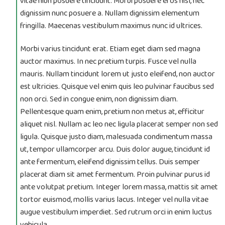
vitae nibh posuere tincidunt. Morbi posuere eros nisl, nec
dignissim nunc posuere a. Nullam dignissim elementum
fringilla. Maecenas vestibulum maximus nunc id ultrices.
Morbi varius tincidunt erat. Etiam eget diam sed magna
auctor maximus. In nec pretium turpis. Fusce vel nulla
mauris. Nullam tincidunt lorem ut justo eleifend, non auctor
est ultricies. Quisque vel enim quis leo pulvinar faucibus sed
non orci. Sed in congue enim, non dignissim diam.
Pellentesque quam enim, pretium non metus at, efficitur
aliquet nisl. Nullam ac leo nec ligula placerat semper non sed
ligula. Quisque justo diam, malesuada condimentum massa
ut, tempor ullamcorper arcu. Duis dolor augue, tincidunt id
ante fermentum, eleifend dignissim tellus. Duis semper
placerat diam sit amet fermentum. Proin pulvinar purus id
ante volutpat pretium. Integer lorem massa, mattis sit amet
tortor euismod, mollis varius lacus. Integer vel nulla vitae
augue vestibulum imperdiet. Sed rutrum orci in enim luctus
vehicula.