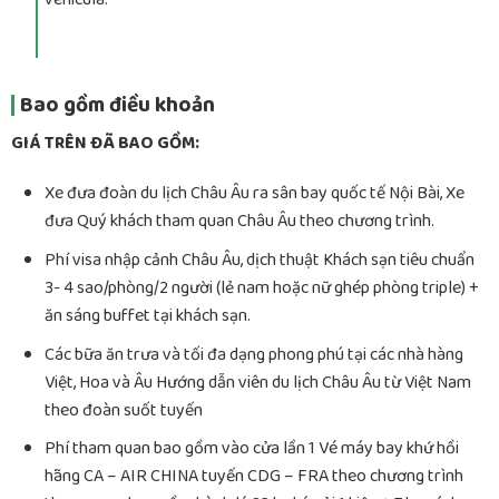
Bao gồm điều khoản
GIÁ TRÊN ĐÃ BAO GỒM:
Xe đưa đoàn du lịch Châu Âu ra sân bay quốc tế Nội Bài, Xe
đưa Quý khách tham quan Châu Âu theo chương trình.
Phí visa nhập cảnh Châu Âu, dịch thuật Khách sạn tiêu chuẩn
3- 4 sao/phòng/2 người (lẻ nam hoặc nữ ghép phòng triple) +
ăn sáng buffet tại khách sạn.
Các bữa ăn trưa và tối đa dạng phong phú tại các nhà hàng
Việt, Hoa và Âu Hướng dẫn viên du lịch Châu Âu từ Việt Nam
theo đoàn suốt tuyến
Phí tham quan bao gồm vào cửa lần 1 Vé máy bay khứ hồi
hãng CA – AIR CHINA tuyến CDG – FRA theo chương trình