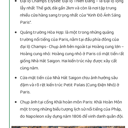
Ðại lộ Champs Elysée: Đại lộ Thiên Đàng – là Đại lộ lộng
lẫy nhất Thế giới, dài gần 2km và còn là nơi tập trung
nhiều cửa hàng sang trọng nhất của “Kinh Đô Ánh Sáng
Paris”.
Quảng trường Hòa Hợp: là một trong những quảng
trường nổi tiếng của Paris, nằm tại đầu phía đông của
đại lộ Champs- Chụp ảnh bên ngoài tại Hoàng cung lớn –
Hoàng cung nhỏ: Hoàng cung nhỏ ở Paris có mặt tiền rất
giống Nhà Hát Saigon. Hai kiến trúc này được xây cất
cùng năm.
Cửa mặt tiền của Nhà Hát Saigon chịu ảnh hưởng sâu
đậm và rõ rệt kiến trúc Petit Palais (Cung Điện Nhỏ) ở
Paris.
Chụp ảnh tại cổng Khải hoàn môn Paris: Khải Hoàn Môn
một trong những biểu tượng lịch sử nổi tiếng của Pháp,
do Napoleon xây dựng năm 1806 để vinh danh quân đội.