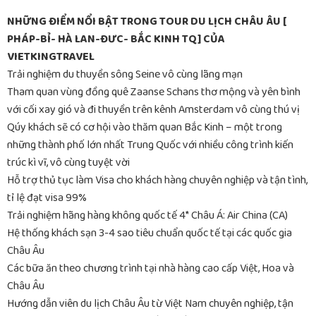
NHỮNG ĐIỂM NỔI BẬT TRONG TOUR DU LỊCH CHÂU ÂU [
PHÁP-BỈ- HÀ LAN-ĐƯC- BẮC KINH TQ] CỦA
VIETKINGTRAVEL
Trải nghiệm du thuyền sông Seine vô cùng lãng mạn
Tham quan vùng đồng quê Zaanse Schans thơ mộng và yên bình
với cối xay gió và đi thuyền trên kênh Amsterdam vô cùng thú vị
Qúy khách sẽ có cơ hội vào thăm quan Bắc Kinh – một trong
những thành phố lớn nhất Trung Quốc với nhiều công trình kiến
trúc kì vĩ, vô cùng tuyệt vời
Hỗ trợ thủ tục làm Visa cho khách hàng chuyên nghiệp và tận tình,
tỉ lệ đạt visa 99%
Trải nghiệm hãng hàng không quốc tế 4* Châu Á: Air China (CA)
Hệ thống khách sạn 3-4 sao tiêu chuẩn quốc tế tại các quốc gia
Châu Âu
Các bữa ăn theo chương trình tại nhà hàng cao cấp Việt, Hoa và
Châu Âu
Hướng dẫn viên du lịch Châu Âu từ Việt Nam chuyên nghiệp, tận