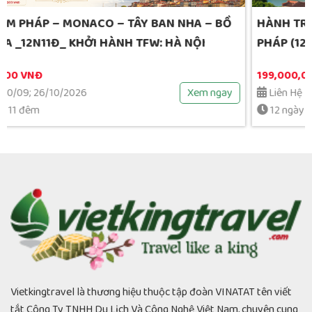
Hàn Quốc: Nami Island – Trượt Tuyết – Lotte
World – Hái Trái Cây_ 5N4Đ_4 Sao
16,480,000 VNĐ
Xem ngay
5 ngày 4 đêm
Vietkingtravel là thương hiệu thuộc tập đoàn VINATAT tên viết
tắt Công Ty TNHH Du Lịch Và Công Nghệ Việt Nam, chuyên cung