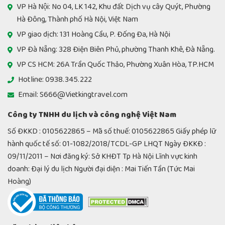
VP Hà Nội: No 04, LK 142, Khu đất Dịch vụ cây Quýt, Phường
Hà Đông, Thành phố Hà Nội, Việt Nam
VP giao dịch: 131 Hoàng Cầu, P. Đống Đa, Hà Nội
VP Đà Nẵng: 328 Điện Biên Phủ, phường Thanh Khê, Đà Nẵng.
VP CS HCM: 26A Trần Quốc Thảo, Phường Xuân Hòa, TP.HCM
Hotline: 0938.345.222
Email: S666@Vietkingtravel.com
Công ty TNHH du lịch và công nghệ Việt Nam
Số ĐKKD : 0105622865 – Mã số thuế: 0105622865 Giấy phép lữ
hành quốc tế số: 01-1082/2018/TCDL-GP LHQT Ngày ĐKKĐ :
09/11/2011 – Nơi đăng ký: Sở KHĐT Tp Hà Nội Lĩnh vực kinh
doanh: Đại lý du lịch Người đại diện : Mai Tiến Tần (Tức Mai
Hoàng)