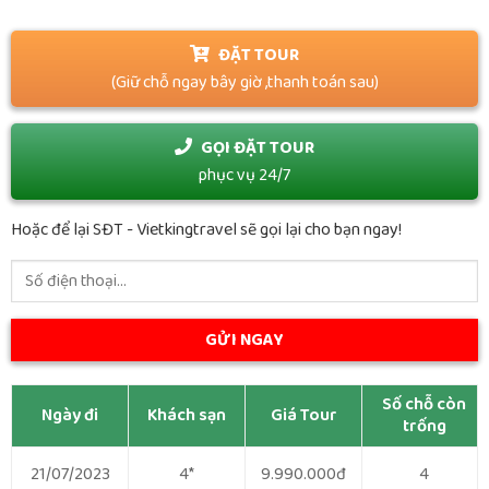
ĐẶT TOUR
(Giữ chỗ ngay bây giờ ,thanh toán sau)
GỌI ĐẶT TOUR
phục vụ 24/7
Hoặc để lại SĐT - Vietkingtravel sẽ gọi lại cho bạn ngay!
Số chỗ còn
Ngày đi
Khách sạn
Giá Tour
trống
21/07/2023
4*
9.990.000đ
4