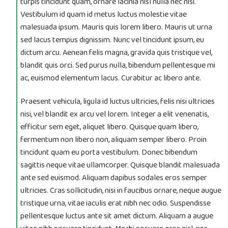
turpis tincidunt quam, ornare lacinia nisl nulla nec nisi.
Vestibulum id quam id metus luctus molestie vitae
malesuada ipsum. Mauris quis lorem libero. Mauris ut urna
sed lacus tempus dignissim. Nunc vel tincidunt ipsum, eu
dictum arcu. Aenean felis magna, gravida quis tristique vel,
blandit quis orci. Sed purus nulla, bibendum pellentesque mi
ac, euismod elementum lacus. Curabitur ac libero ante.
Praesent vehicula, ligula id luctus ultricies, felis nisi ultricies
nisi, vel blandit ex arcu vel lorem. Integer a elit venenatis,
efficitur sem eget, aliquet libero. Quisque quam libero,
fermentum non libero non, aliquam semper libero. Proin
tincidunt quam eu porta vestibulum. Donec bibendum
sagittis neque vitae ullamcorper. Quisque blandit malesuada
ante sed euismod. Aliquam dapibus sodales eros semper
ultricies. Cras sollicitudin, nisi in faucibus ornare, neque augue
tristique urna, vitae iaculis erat nibh nec odio. Suspendisse
pellentesque luctus ante sit amet dictum. Aliquam a augue