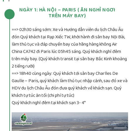
NGÀY 1: HÀ NỘI – PARIS ( ĂN NGHỈ NGƠI
TRÊN MÁY BAY)
==> 02h30 sáng sớm: Xe và Hướng dẫn viên du lịch Châu Âu
đón Quý khách tại Rạp Xiếc TW, khởi hành đi sân bay Nội Bài,
làm thủ tục và đáp chuyến bay của hãng hàng không Air
China CA742 đi Paris lúc 05h45 sáng. Quý khách nghỉ đêm
trên máy bay. (Quý khách transit tại sân bay Bắc Kinh khoảng
2 tiếng rưỡi)
==> 18h40 cùng ngày: Quý khách tới sân bay Charlles De
Gaulle – Paris, quý khách làm thủ tục nhập cảnh, sau đó xe và
HDV du lịch Châu Âu đón đưa quý khách về khách sạn. Quý
khách tự túc ăn tối (chi phí tự túc)
Quý khách nghỉ đêm tại khách sạn 3- 4*