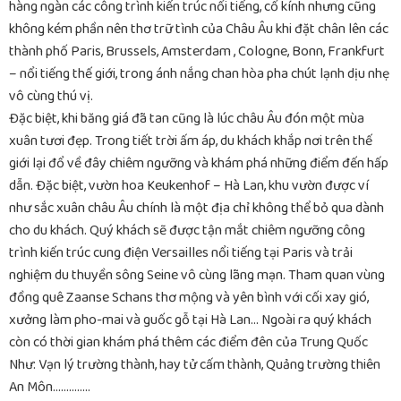
hàng ngàn các công trình kiến trúc nổi tiếng, cổ kính nhưng cũng
không kém phần nên thơ trữ tình của Châu Âu khi đặt chân lên các
thành phố Paris, Brussels, Amsterdam , Cologne, Bonn, Frankfurt
– nổi tiếng thế giới, trong ánh nắng chan hòa pha chút lạnh dịu nhẹ
vô cùng thú vị.
Đặc biệt, khi băng giá đã tan cũng là lúc châu Âu đón một mùa
xuân tươi đẹp. Trong tiết trời ấm áp, du khách khắp nơi trên thế
giới lại đổ về đây chiêm ngưỡng và khám phá những điểm đến hấp
dẫn. Đặc biệt, vườn hoa Keukenhof – Hà Lan, khu vườn được ví
như sắc xuân châu Âu chính là một địa chỉ không thể bỏ qua dành
cho du khách. Quý khách sẽ được tận mắt chiêm ngưỡng công
trình kiến trúc cung điện Versailles nổi tiếng tại Paris và trải
nghiệm du thuyền sông Seine vô cùng lãng mạn. Tham quan vùng
đồng quê Zaanse Schans thơ mộng và yên bình với cối xay gió,
xưởng làm pho-mai và guốc gỗ tại Hà Lan… Ngoài ra quý khách
còn có thời gian khám phá thêm các điểm đên của Trung Quốc
Như: Vạn lý trường thành, hay tử cấm thành, Quảng trường thiên
An Môn…………..