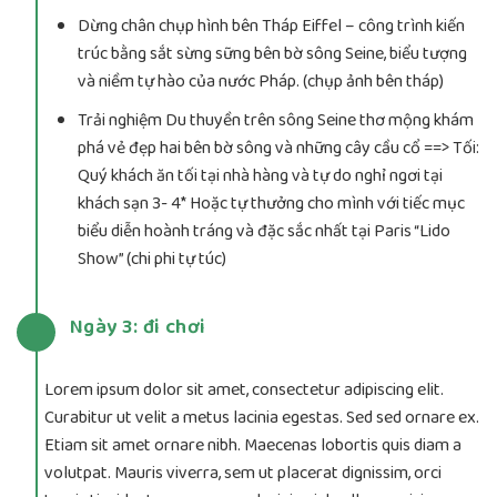
Dừng chân chụp hình bên Tháp Eiffel – công trình kiến
trúc bằng sắt sừng sững bên bờ sông Seine, biểu tượng
và niềm tự hào của nước Pháp. (chụp ảnh bên tháp)
Trải nghiệm Du thuyền trên sông Seine thơ mộng khám
phá vẻ đẹp hai bên bờ sông và những cây cầu cổ ==> Tối:
Quý khách ăn tối tại nhà hàng và tự do nghỉ ngơi tại
khách sạn 3- 4* Hoặc tự thưởng cho mình với tiếc mục
biểu diễn hoành tráng và đặc sắc nhất tại Paris “Lido
Show” (chi phi tự túc)
Ngày 3: đi chơi
Lorem ipsum dolor sit amet, consectetur adipiscing elit.
Curabitur ut velit a metus lacinia egestas. Sed sed ornare ex.
Etiam sit amet ornare nibh. Maecenas lobortis quis diam a
volutpat. Mauris viverra, sem ut placerat dignissim, orci