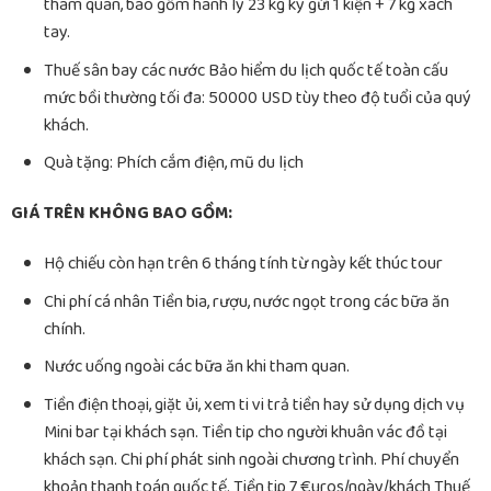
tham quan, bao gồm hành lý 23 kg ký gửi 1 kiện + 7 kg xách
tay.
Thuế sân bay các nước Bảo hiểm du lịch quốc tế toàn cấu
mức bồi thường tối đa: 50000 USD tùy theo độ tuổi của quý
khách.
Quà tặng: Phích cắm điện, mũ du lịch
GIÁ TRÊN KHÔNG BAO GỒM:
Hộ chiếu còn hạn trên 6 tháng tính từ ngày kết thúc tour
Chi phí cá nhân Tiền bia, rượu, nước ngọt trong các bữa ăn
chính.
Nước uống ngoài các bữa ăn khi tham quan.
Tiền điện thoại, giặt ủi, xem ti vi trả tiền hay sử dụng dịch vụ
Mini bar tại khách sạn. Tiền tip cho người khuân vác đồ tại
khách sạn. Chi phí phát sinh ngoài chương trình. Phí chuyển
khoản thanh toán quốc tế. Tiền tip 7 €uros/ngày/khách Thuế