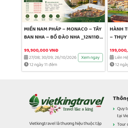
stan-
MIỀN NAM PHÁP – MONACO – TÂY
HÀNH T
BAN NHA – BỒ ĐÀO NHA _12N11Đ_
– THỤY 
KHỞI HÀNH TFW: HÀ NỘI
99,900,000 VNĐ
199,000
em ngay
27/08; 30/09; 26/10/2026
Xem ngay
Liên H
12 ngày 11 đêm
12 ngà
Thông
Quy t
tại Vi
Vietkingtravel là thương hiệu thuộc tập
Tour 