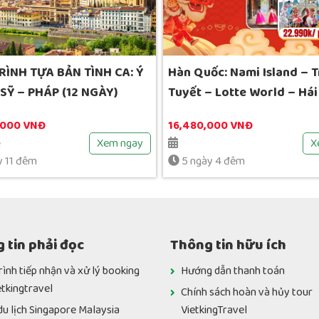
RÌNH TỰA BẢN TÌNH CA: Ý
Hàn Quốc: Nami Island – 
SỸ – PHÁP (12 NGÀY)
Tuyết – Lotte World – Hái
Cây_ 5N4Đ_4 Sao
,000 VNĐ
16,480,000 VNĐ
ệ
Xem ngay
X
y 11 đêm
5 ngày 4 đêm
 tin phải đọc
Thông tin hữu ích
rình tiếp nhận và xử lý booking
Hướng dẫn thanh toán
etkingtravel
Chính sách hoàn và hủy tour
du lịch Singapore Malaysia
VietkingTravel