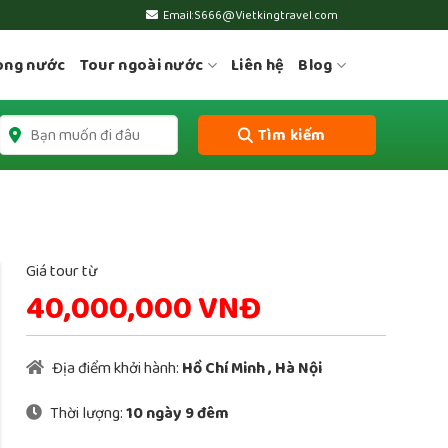
Email:S666@Vietkingtravel.com
ong nước
Tour ngoài nước
Liên hệ
Blog
Tìm kiếm
Giá tour từ
40,000,000 VNĐ
Địa điểm khởi hành:
Hồ Chí Minh
,
Hà Nội
Thời lượng:
10 ngày 9 đêm