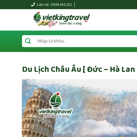
Liên hệ : 0938.345.222
Du Lịch Châu Âu [ Đức – Hà Lan