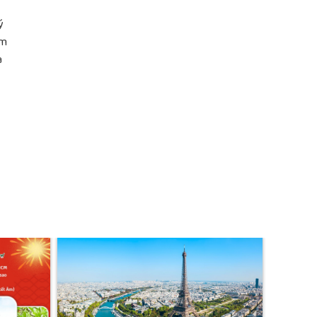
ý
ắm
a