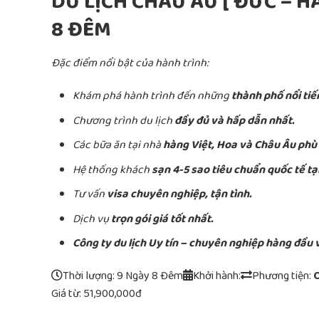
DU LỊCH CHÂU ÂU [ ĐỨC – HÀ
8 ĐÊM
Đặc điểm nổi bật của hành trình:
Khám phá hành trình đến những
thành phố nổi tiế
Chương trình du lịch
đầy đủ và hấp dẫn nhất.
Các bữa ăn tại nhà
hàng Việt, Hoa và Châu Âu phù
Hệ thống khách
sạn 4-5 sao tiêu chuẩn quốc tế tạ
Tư vấn
visa chuyên nghiệp, tận tình.
Dịch vụ
trọn gói giá tốt nhất.
Công ty du lịch Uy tín – chuyên nghiệp hàng đầu 
Thời lượng: 9 Ngày 8 Đêm
Khởi hành:
Phương tiện:
Giá từ:
51,900,000đ