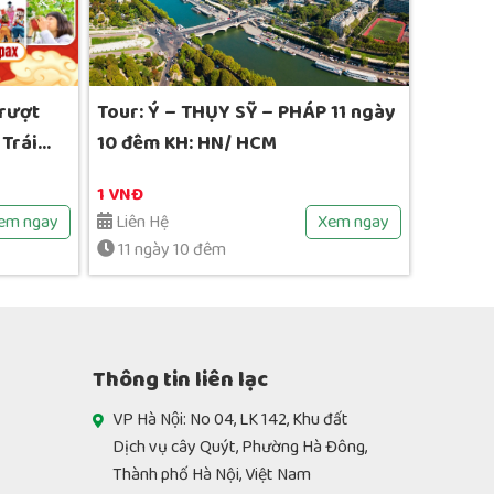
Trượt
Tour: Ý – THỤY SỸ – PHÁP 11 ngày
Tour T
 Trái
10 đêm KH: HN/ HCM
KHÁNH 
SƠN
1 VNĐ
17,990,
em ngay
Liên Hệ
Xem ngay
Liên H
11 ngày 10 đêm
5 ngà
Thông tin liên lạc
VP Hà Nội: No 04, LK 142, Khu đất
Dịch vụ cây Quýt, Phường Hà Đông,
Thành phố Hà Nội, Việt Nam