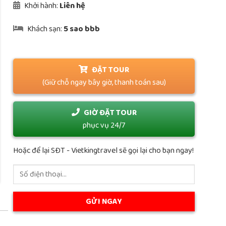
Khởi hành:
Liên hệ
Khách sạn:
5 sao bbb
ĐẶT TOUR
(Giữ chỗ ngay bây giờ, thanh toán sau)
GIỜ ĐẶT TOUR
phục vụ 24/7
Hoặc để lại SĐT - Vietkingtravel sẽ gọi lại cho bạn ngay!