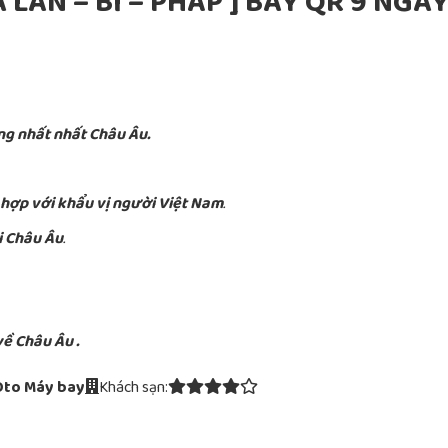
 LAN – BỈ – PHÁP ] BAY QR 9 NGÀ
ng nhất nhất Châu Âu.
 hợp với khẩu vị người Việt Nam
.
i Châu Âu
.
về Châu Âu .
Oto
Máy bay
Khách sạn: