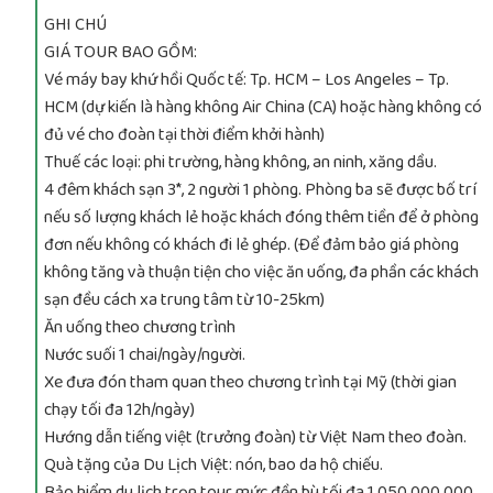
GHI CHÚ
GIÁ TOUR BAO GỒM:
Vé máy bay khứ hồi Quốc tế: Tp. HCM – Los Angeles – Tp.
HCM (dự kiến là hàng không Air China (CA) hoặc hàng không có
đủ vé cho đoàn tại thời điểm khởi hành)
Thuế các loại: phi trường, hàng không, an ninh, xăng dầu.
4 đêm khách sạn 3*, 2 người 1 phòng. Phòng ba sẽ được bố trí
nếu số lượng khách lẻ hoặc khách đóng thêm tiền để ở phòng
đơn nếu không có khách đi lẻ ghép. (Để đảm bảo giá phòng
không tăng và thuận tiện cho việc ăn uống, đa phần các khách
sạn đều cách xa trung tâm từ 10-25km)
Ăn uống theo chương trình
Nước suối 1 chai/ngày/người.
Xe đưa đón tham quan theo chương trình tại Mỹ (thời gian
chạy tối đa 12h/ngày)
Hướng dẫn tiếng việt (trưởng đoàn) từ Việt Nam theo đoàn.
Quà tặng của Du Lịch Việt: nón, bao da hộ chiếu.
Bảo hiểm du lịch trọn tour mức đền bù tối đa 1.050.000.000