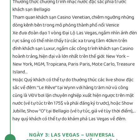
Thưởng thức chương trình nhạc nước đặc sắc phía trước
khách sạn Bellagio
Tham quan khách sạn Casino Venetian, chiêm ngưỡng những
dòng kênh bên trong mô phỏng thành phố nổi Venice
Xe đưa đoàn dạo 1 vòng Đại Lộ Las Vegas, ngắm nhìn ánh đèn
rực sáng có thể nhìn thấy từ các xa trung tâm 40km trên
đỉnh khách sạn Luxur, ngắm các công trình khách sạn Casino
hoành tráng, hiện đại và lớn nhất trên thế giới: New York –
New York, MGM, Tropicana, Paris Paris, Mote Carlo, Treasure
Island…
Hoặc Quý khách có thể tự do thưởng thúc các live show đặc
sắc về đêm: “Le Rêve” tại Wynn với hàng trăm nữ vũ công
cũng là VĐV bơi lặn chuyên nghiệp xuất hiện ngược trên mặt
nước (vé tự túc trên 175$ và phải đăng ký trước), hoặc Show
Jubille, Show “O” tại Bellagio (vé tự túc, giá vé tùy thời điểm),…
hay quý khách có thể tự do khám phá Las Vegas về đêm.
NGÀY 3: LAS VEGAS – UNIVERSAL