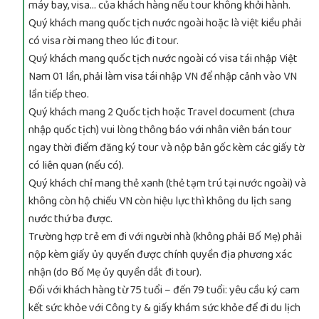
máy bay, visa… của khách hàng nếu tour không khởi hành.
Quý khách mang quốc tịch nước ngoài hoặc là việt kiều phải
có visa rời mang theo lúc đi tour.
Quý khách mang quốc tịch nước ngoài có visa tái nhập Việt
Nam 01 lần, phải làm visa tái nhập VN để nhập cảnh vào VN
lần tiếp theo.
Quý khách mang 2 Quốc tịch hoặc Travel document (chưa
nhập quốc tịch) vui lòng thông báo với nhân viên bán tour
ngay thời điểm đăng ký tour và nộp bản gốc kèm các giấy tờ
có liên quan (nếu có).
Quý khách chỉ mang thẻ xanh (thẻ tạm trú tại nước ngoài) và
không còn hộ chiếu VN còn hiệu lực thì không du lịch sang
nước thứ ba được.
Trường hợp trẻ em đi với người nhà (không phải Bố Mẹ) phải
nộp kèm giấy ủy quyến được chính quyền địa phương xác
nhận (do Bố Mẹ ủy quyền dắt đi tour).
Đối với khách hàng từ 75 tuổi – đến 79 tuổi: yêu cầu ký cam
kết sức khỏe với Công ty & giấy khám sức khỏe để đi du lịch