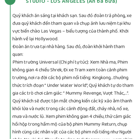
STUDIO - LOS ANGELES (Ăn ba bữa)
Quý khách ăn sáng tại khách sạn. Sau đó đoàn trả phòng, xe
đưa quý khách đến tham quan và chụp ảnh lưu niệm tại khu
vực biển chào Las Vegas – biểu tượng của thành phố. Khởi
hành về lại Hollywood.
Đoàn ăn trưa tại nhà hàng. Sau đó, đoàn khởi hành tham
quan:
Phim trường Universal (Chi phí tự túc): Xem Nhà ma, Phim
không gian 4 chiều Shrek, Đi xe Tram xem toàn cảnh phim
trường, nơi ra đời các bộ phim nổi tiếng: Kingkong…thưởng
thức trích đoạn “ Under Water World”, Quý khách tự do tham
gia các trò chơi cảm giác: “ Mummy Revenge, Vượt Thác,…”.
Quý khách sẽ được tận mắt chứng kiến các kỹ xảo âm thanh
khói lửa và nước trong các cảnh động đất, cháy nhà, nổ xe,
mưa và nước lũ. Xem phim không gian 4 chiều, thử cảm giác
hồi hộp trong hầm mộ của bộ phim Mummy Return, chụp
hình cùng các nhân vật của các bộ phim nổi tiếng như Người