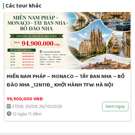
Các tour khác
 THỤY SỸ –
Hàn Quốc: Nami Island – Trượt Tuyết 
World – Hái Trái Cây_ 5N4Đ_4 Sao
16,480,000 VNĐ
Xem ngay
5 ngày 4 đêm