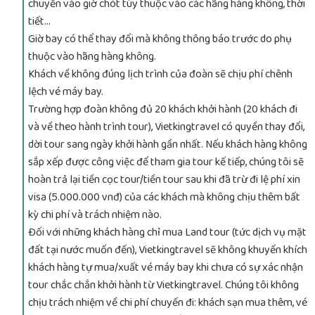
chuyển vào giờ chót tùy thuộc vào các hãng hàng không, thời
tiết…
Giờ bay có thể thay đổi mà không thông báo trước do phụ
thuộc vào hãng hàng không.
Khách về không đúng lịch trình của đoàn sẽ chịu phí chênh
lệch vé máy bay.
Trường hợp đoàn không đủ 20 khách khởi hành (20 khách đi
và về theo hành trình tour), Vietkingtravel có quyền thay đổi,
dời tour sang ngày khởi hành gần nhất. Nếu khách hàng không
sắp xếp được công việc để tham gia tour kế tiếp, chúng tôi sẽ
hoàn trả lại tiền cọc tour/tiền tour sau khi đã trừ đi lệ phí xin
visa (5.000.000 vnđ) của các khách mà không chịu thêm bất
kỳ chi phí và trách nhiệm nào.
Đối với những khách hàng chỉ mua Land tour (tức dịch vụ mặt
đất tại nước muốn đến), Vietkingtravel sẽ không khuyến khích
khách hàng tự mua/xuất vé máy bay khi chưa có sự xác nhận
tour chắc chắn khởi hành từ Vietkingtravel. Chúng tôi không
chịu trách nhiệm về chi phí chuyến đi: khách sạn mua thêm, vé