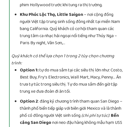
phim Hollywood trước khi tung ra thị trường.
Khu Phúc Lộc Thọ, Little Saigon
– nơi cộng đồng
người Việt tập trung sinh sống đông nhất tại miền Nam
bang California. Quý khách có cơ hội tham quan các
trung tâm ca nhạc hải ngoại nổi tiếng như Thúy Nga –
Paris By night, Vân Sơn,…
Quý khách có thể lựa chọn 1 trong 2 tùy chọn chương
trình:
Option 1:
tự do mua sắm tại các siêu thị lớn như: Costo,
Best Buy, Fry’s Electronics, Wall Mart, Macy, Penny… Ăn
trưa tự túc trong siêu thị. Tự do mua sắm đến giờ tập
trung xe đưa đoàn đi ăn tối.
Option 2
: đăng ký chương trình tham quan San Diego –
thành phố biển tiếp giáp với biên giới Mexico và là thành
phố có đông người Việt sinh sống
(chi phí tự túc)
:
Bến
cảng San Diego
nơi neo đậu hàng không mẫu hạm USS