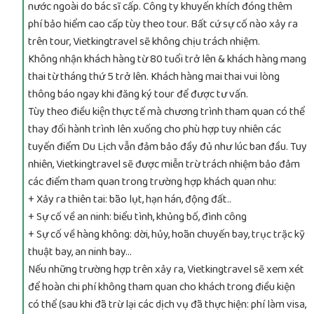
nước ngoài do bác sĩ cấp. Công ty khuyến khích đóng thêm
phí bảo hiểm cao cấp tùy theo tour. Bất cứ sự cố nào xảy ra
trên tour, Vietkingtravel sẽ không chịu trách nhiệm.
Không nhận khách hàng từ 80 tuổi trở lên & khách hàng mang
thai từ tháng thứ 5 trở lên. Khách hàng mai thai vui lòng
thông báo ngay khi đăng ký tour để được tư vấn.
Tùy theo điều kiện thực tế mà chương trình tham quan có thể
thay đổi hành trình lên xuống cho phù hợp tuy nhiên các
tuyến điểm Du Lịch vẫn đảm bảo đầy đủ như lúc ban đầu. Tuy
nhiên, Vietkingtravel sẽ được miễn trừ trách nhiệm bảo đảm
các điểm tham quan trong trường hợp khách quan nhu:
+ Xảy ra thiên tai: bão lụt, hạn hán, động đất..
+ Sự cố về an ninh: biểu tình, khủng bố, đình công
+ Sự cố về hàng không: dời, hủy, hoãn chuyến bay, trục trặc kỹ
thuật bay, an ninh bay…
Nếu những trường hợp trên xảy ra, Vietkingtravel sẽ xem xét
để hoàn chi phí không tham quan cho khách trong điều kiện
có thể (sau khi đã trừ lại các dịch vụ đã thực hiện: phí làm visa,