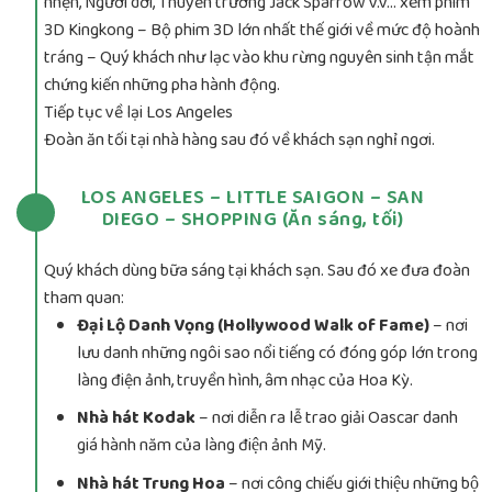
nhện, Người dơi, Thuyền trưởng Jack Sparrow v.v… xem phim
3D Kingkong – Bộ phim 3D lớn nhất thế giới về mức độ hoành
tráng – Quý khách như lạc vào khu rừng nguyên sinh tận mắt
chứng kiến những pha hành động.
Tiếp tục về lại Los Angeles
Đoàn ăn tối tại nhà hàng sau đó về khách sạn nghỉ ngơi.
LOS ANGELES – LITTLE SAIGON – SAN
DIEGO – SHOPPING (Ăn sáng, tối)
Quý khách dùng bữa sáng tại khách sạn. Sau đó xe đưa đoàn
tham quan:
Đại Lộ Danh Vọng (Hollywood Walk of Fame)
– nơi
lưu danh những ngôi sao nổi tiếng có đóng góp lớn trong
làng điện ảnh, truyền hình, âm nhạc của Hoa Kỳ.
Nhà hát Kodak
– nơi diễn ra lễ trao giải Oascar danh
giá hành năm của làng điện ảnh Mỹ.
Nhà hát Trung Hoa
– nơi công chiếu giới thiệu những bộ