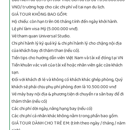
VND/ trường hợp cho các chi phí về tai nạn du lịch.
GIÁ TOUR KHÔNG BAO GỒM:
Hộ chiếu: còn hạn trên 06 tháng tính đến ngày khởi hành.
Lệ phí làm visa Mỹ (5.000.000 vnđ).
Vé tham quan Universal Studio.
Chi phí hành lý ký quá ký & chi phí hành lý cho chặng nội địa
của khách bay đi thăm than (nếu có).
Tiền tips cho hướng dẫn viên Việt Nam và tài xế đóng tại VN
Tiền khuân vác vali của tài xế hoặc nhân viên gác cửa khách
sạn.
Đối với khách đi lẻ và không có khách khác ghép phòng, Quý
khách sẽ phải chịu phụ phí phòng đơn là 10.500.000 vnđ
Vé máy bay nội địa & phương tiện di chuyển ra sân bay để đi
thăm thân (nếu có)
Các chi phí dời ngày, nâng hạng bay (nếu có)
Các chi phí cá nhân khác không nằm trong phần bao gồm.
GIÁ TOUR DÀNH CHO TRẺ EM: (tính theo ngày / tháng / năm