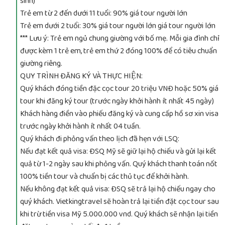
sinh)
Trẻ em từ 2 đến dưới 11 tuổi: 90% giá tour người lớn
Trẻ em dưới 2 tuổi: 30% giá tour người lớn giá tour người lớn
*** Lưu ý: Trẻ em ngủ chung giường với bố mẹ. Mỗi gia đình chỉ
được kèm 1 trẻ em, trẻ em thứ 2 đóng 100% để có tiêu chuẩn
giường riêng.
QUY TRÌNH ĐĂNG KÝ VÀ THỰC HIỆN:
Quý khách đóng tiền đặc cọc tour 20 triệu VNĐ hoặc 50% giá
tour khi đăng ký tour (trước ngày khởi hành ít nhất 45 ngày)
Khách hàng điền vào phiếu đăng ký và cung cấp hồ sơ xin visa
trước ngày khởi hành ít nhất 04 tuần.
Quý khách đi phỏng vấn theo lịch đã hẹn với LSQ:
Nếu đạt kết quả visa: ĐSQ Mỹ sẽ giữ lại hộ chiếu và gửi lại kết
quả từ 1-2 ngày sau khi phỏng vấn. Quý khách thanh toán nốt
100% tiền tour và chuẩn bị các thủ tục để khởi hành.
Nếu không đạt kết quả visa: ĐSQ sẽ trả lại hộ chiếu ngay cho
quý khách. Vietkingtravel sẽ hoàn trả lại tiền đặt cọc tour sau
khi trừ tiền visa Mỹ 5.000.000 vnd. Quý khách sẽ nhận lại tiền