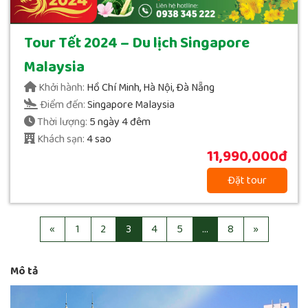
Tour Tết 2024 – Du lịch Singapore
Malaysia
Khởi hành:
Hồ Chí Minh, Hà Nội, Đà Nẵng
Điểm đến:
Singapore Malaysia
Thời lượng:
5 ngày 4 đêm
Khách sạn:
4 sao
11,990,000đ
Đặt tour
«
1
2
3
4
5
…
8
»
Mô tả