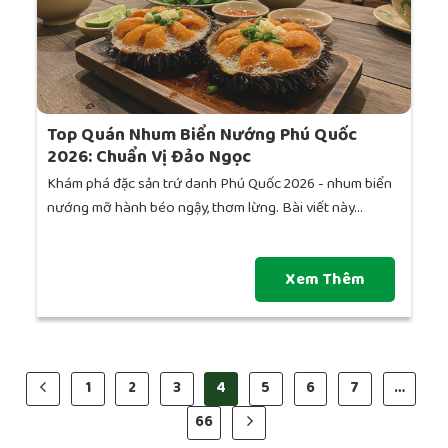
Top Quán Nhum Biển Nướng Phú Quốc
2026: Chuẩn Vị Đảo Ngọc
Khám phá đặc sản trứ danh Phú Quốc 2026 - nhum biển
nướng mỡ hành béo ngậy, thơm lừng. Bài viết này...
Xem Thêm
1
2
3
4
5
6
7
…
66